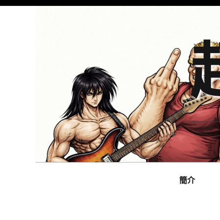
Skip
to
content
Main
navigation
簡介