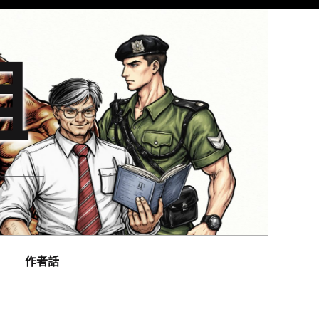
組
作者話