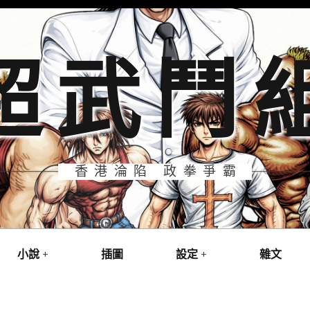
超武鬥
香港淪陷 政拳爭霸
小說
插圖
設定
雜文