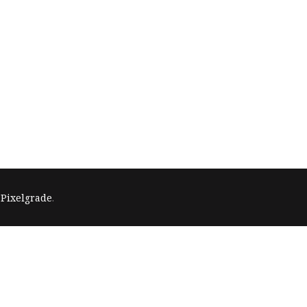
y
Pixelgrade
.