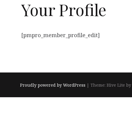
Your Profile
[pmpro_member_profile_edit]
Proudly powered by WordPress
|
Theme: Hive Lite b