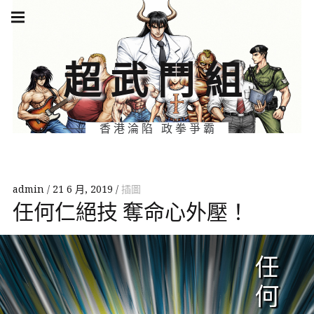
Skip
Main
navigation
to
Menu
content
超武鬥組
香港淪陷 政拳爭霸
admin
21 6 月, 2019
插圖
任何仁絕技 奪命心外壓！