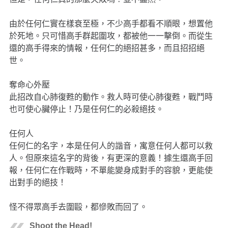
由於任何仁實在樣衰至極，不少高手都看不順眼，想置他
於死地。只可惜高手群起圍攻，都被他一一擊倒。而從生
還的高手得來的情報，任何仁的絕招甚多，而且招招絕
世。
奪命心外壓
此招改自心肺復甦的動作。救人時可使心肺復甦，戰鬥時
也可使心臟停止！乃是任何仁的必殺絕技。
任何人
任何仁的名字，本是任何人的諧音，寓意任何人都可以救
人。但原來這名字的背後，有更深的意義！據生還高手回
報，任何仁在作戰時，不單能變身成對手的容貌，更能使
出對手的絕技！
怪不得眾高手去圍毆，都慘敗而回了。
Shoot the Head!