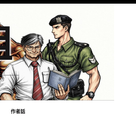
組
作者話