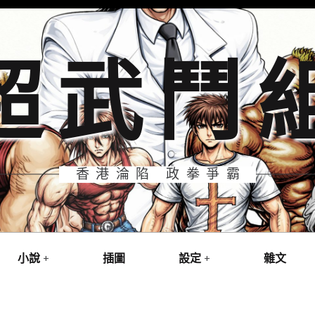
超武鬥
香港淪陷 政拳爭霸
小說
插圖
設定
雜文