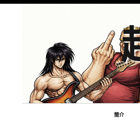
Skip
to
content
Main
navigation
簡介