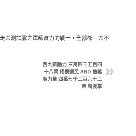
是走去測試雲之軍師實力的戰士，全部都一去不
西九新動力 三萬四千五百四
十八票 鞭罰選民 AND 禮義
廉力量 四萬七千三百六十三
票 厲雲掌