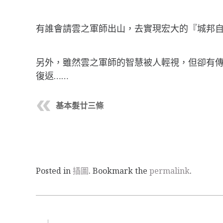
有誰會請雲之軍師出山，去實現宏大的『城邦
另外，雖然雲之軍師的智慧被人輕視，但卻有傳
復返……
基本髮廿三條
Posted in
插圖
. Bookmark the
permalink
.