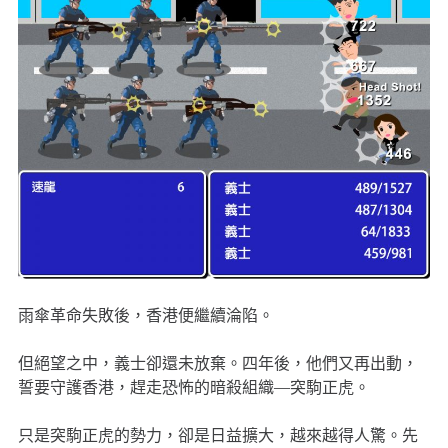
雨傘革命失敗後，香港便繼續淪陷。
但絕望之中，義士卻還未放棄。四年後，他們又再出動，
誓要守護香港，趕走恐怖的暗殺組織—突駒正虎。
只是突駒正虎的勢力，卻是日益擴大，越來越得人驚。先