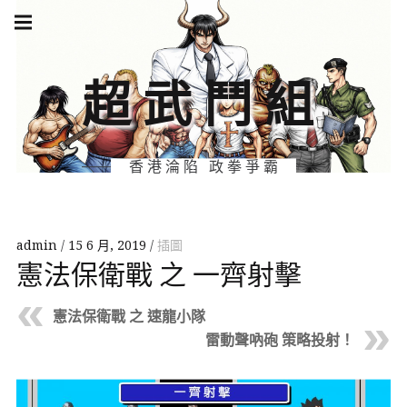
Skip
Main
navigation
to
Menu
content
超武鬥組
香港淪陷 政拳爭霸
admin
15 6 月, 2019
插圖
憲法保衛戰 之 一齊射擊
憲法保衛戰 之 速龍小隊
雷動聲吶砲 策略投射！