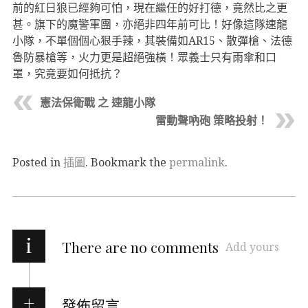
前的紅日狼已經夠可怕，現在繼任的好打德，竟然比之更
甚。旗下的魔警軍團，亦絕非四年前可比！好像這隊速龍
小隊，不單個個心狠手辣，其裝備如AR15、散彈槍、法德
魯防暴槍等，火力更是超絕強橫！眾義士只有雨傘和口
罩，究竟要如何抵抗？
憲法保衛戰 之 速龍小隊
雷動聲吶砲 策略投射！
Posted in
插圖
. Bookmark the
permalink
.
i
There are no comments
Add yours
發佈留言