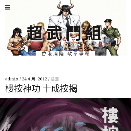
Skip
Main
navigation
to
Menu
content
超武鬥組
香港淪陷 政拳爭霸
admin
24 4 月, 2012
插圖
樓按神功 十成按揭