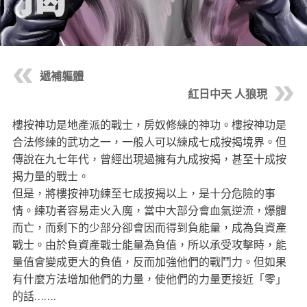
遞補軀體
紅日中天 人狼現
樓按神功是地產派的戰士，房奴修練的神功。樓按神功是
合法修練的武功之一，一般人可以練成七成按揭境界。但
傳說在九七年代，曾經出現過擁有九成按揭，甚至十成按
揭力量的戰士。
但是，將樓按神功練至七成按揭以上，是十分危險的事
情。練功者容易走火入魔，當中大部分會血氣逆流，爆體
而亡，而剩下的少部分卻會因而得到負能量，成為負資產
戰士。由於負資產戰士能量為負值，所以承受攻擊時，能
量值會變成更大的負值，反而加強他們的戰鬥力。但如果
有什麼方法增加他們的力量，使他們的力量更接近「零」
的話…….