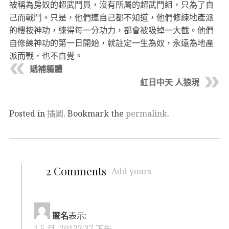
被稱為房奴的超武鬥員，沒有所屬的超武鬥組，只為了自
己而戰鬥。只是，他們連自己都不知道，他們修練地產派
的樓按神功，練得每一分功力，都會被吸掉一大截。他們
自修練神功的第一日開始，就註定一生為奴，永遠為地產
派而戰，也不自覺。
遞補軀體
紅日中天 人狼現
Posted in
插圖
. Bookmark the
permalink
.
2 Comments
Add yours
匿名
表示:
1 5 月, 20122:37 下午