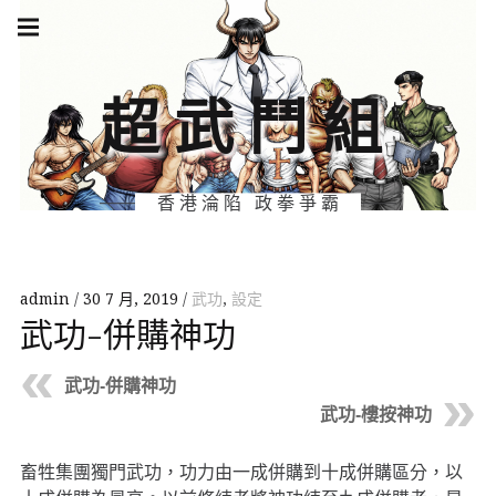
Skip
Main
navigation
to
Menu
content
超武鬥組
香港淪陷 政拳爭霸
admin
30 7 月, 2019
武功
,
設定
武功-併購神功
武功-併購神功
武功-樓按神功
畜牲集團獨門武功，功力由一成併購到十成併購區分，以