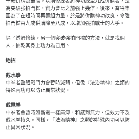
十成併購為最高。以前修練者將神功練至九成併購者，是
為突破強拍門檻，實力會比之前強上幾倍。後來，畜牲集
團為了在短時間再籌組力量，於是將併購神功改良，令強
拍門檻由九成併購降至八成，以增加強拍戰士的人手。
除了透過修練，另一個突破強拍門檻的方法，就是找個
人，抽乾其身上功力為己用。
絕招
截水拳
中拳者整體戰鬥力會暫時減弱，但像『法治精神』之類的
特殊內功可以防止異常狀況。
截電拳
中拳者會暫時如斷電一樣麻痺，和感到無力，但效力不及
截水拳持久。同樣，『法治精神』之類的特殊內功可以防
止異常狀況。