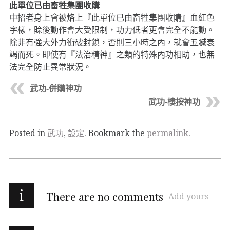
此單位已由畜牲集團收購
中招者身上會被烙上『此單位已由畜牲集團收購』血紅色
字樣，賒後動作會大受限制，功力低者更會完全不能動。
除非有強大外力衝破封鎖，否則三小時之內，就會五贓衰
竭而死。即使有『法治精神』之類的特殊內功相助，也無
法完全防止異常狀況。
武功-併購神功
武功-樓按神功
Posted in
武功
,
設定
. Bookmark the
permalink
.
i
There are no comments
Add yours