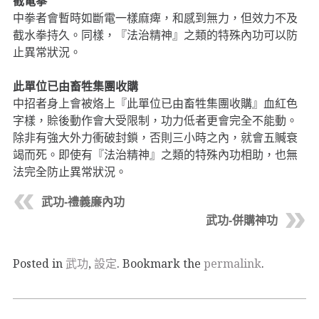
截電拳
中拳者會暫時如斷電一樣麻痺，和感到無力，但效力不及
截水拳持久。同樣，『法治精神』之類的特殊內功可以防
止異常狀況。
此單位已由畜牲集團收購
中招者身上會被烙上『此單位已由畜牲集團收購』血紅色
字樣，賒後動作會大受限制，功力低者更會完全不能動。
除非有強大外力衝破封鎖，否則三小時之內，就會五贓衰
竭而死。即使有『法治精神』之類的特殊內功相助，也無
法完全防止異常狀況。
武功-禮義廉內功
武功-併購神功
Posted in
武功
,
設定
. Bookmark the
permalink
.