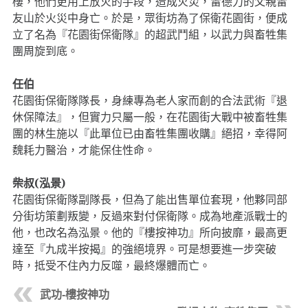
樓，他們更用上放火的手段，造成火災，雷德力的父親雷
友山於火災中身亡。於是，眾街坊為了保衛花園街，便成
立了名為『花園街保衛隊』的超武鬥組，以武力與畜牲集
團周旋到底。
任伯
花園街保衛隊隊長，身練專為老人家而創的合法武術『退
休保障法』，但實力只屬一般，在花園街大戰中被畜牲集
團的林生施以『此單位已由畜牲集團收購』絕招，幸得阿
魏耗力醫治，才能保住性命。
柴叔(泓景)
花園街保衛隊副隊長，但為了能出售單位套現，他夥同部
分街坊策劃叛變，反過來對付保衛隊。成為地產派戰士的
他，也改名為泓景。他的『樓按神功』所向披靡，最高更
達至『九成半按揭』的強絕境界。可是想要進一步突破
時，抵受不住內力反噬，最終爆體而亡。
武功-樓按神功