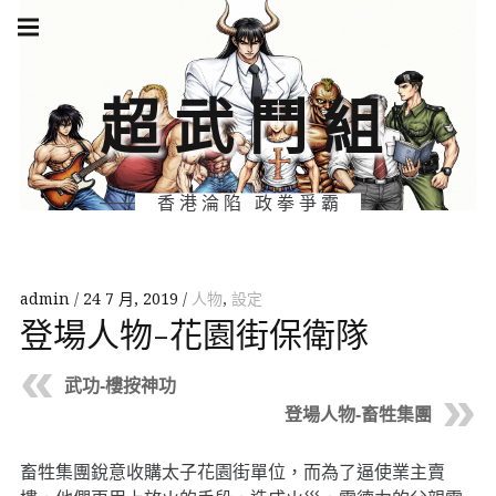
Skip
Main
navigation
to
Menu
content
超武鬥組
香港淪陷 政拳爭霸
admin
24 7 月, 2019
人物
,
設定
登場人物-花園街保衛隊
武功-樓按神功
登場人物-畜牲集團
畜牲集團銳意收購太子花園街單位，而為了逼使業主賣