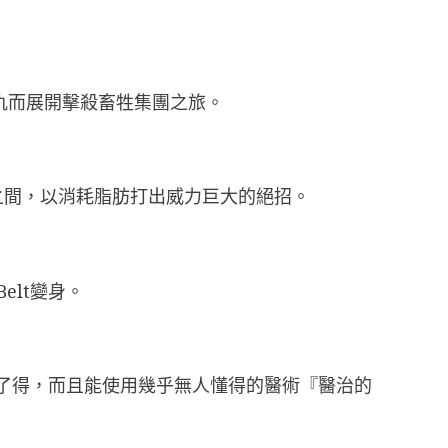
之仇而展開擊殺畜牲集團之旅。
0磅之間，以消耗脂肪打出威力巨大的絕招。
elt變身。
』異常了得，而且能使用幾乎無人懂得的醫術『醫治的