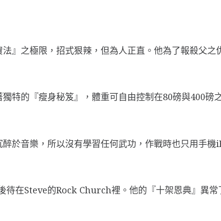
最低工資法』之極限，招式狠辣，但為人正直。他為了報殺父
。憑著獨特的『瘦身秘笈』，體重可自由控制在80磅與40
他沉醉於音樂，所以沒有學習任何武功，作戰時也只用手機iB
後待在Steve的Rock Church裡。他的『十架恩典