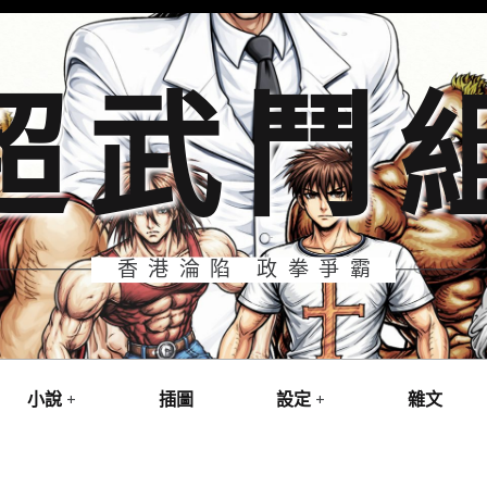
超武鬥
香港淪陷 政拳爭霸
小說
插圖
設定
雜文