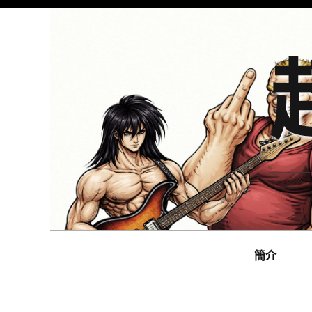
Skip
to
content
Main
navigation
簡介