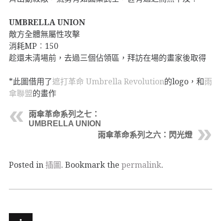
UMBRELLA UNION
敵方全體無屬性攻擊
消耗MP︰150
趁還未清場前，去過三個佔領區，拜訪在場的畫家後取得
*此圖借用了
遮打革命 Umbrella Revolution
的logo，和
雨
傘聯盟
的畫作
雨傘革命系列之七：
UMBRELLA UNION
雨傘革命系列之六：閃光燈
Posted in
插圖
. Bookmark the
permalink
.