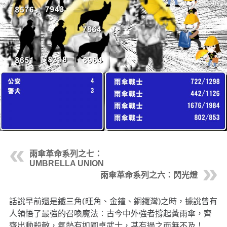
雨傘革命系列之七：
UMBRELLA UNION
雨傘革命系列之六：閃光燈
話說早前還是鐵三角(旺角、金鐘、銅鑼灣)之時，據說曾有
人領悟了最強的召喚魔法︰古今中外強者撐起黃雨傘，齊
齊出動殺敵，氣勢有如圓桌武士，甚有過之而無不及！