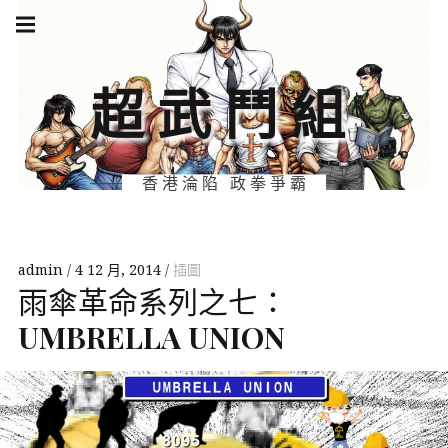
Skip
Main
navigation
to
Menu
content
超武鬥組
香港淪陷 政拳爭霸
admin
4 12 月, 2014
插圖
雨傘革命系列之七：
UMBRELLA
UNION