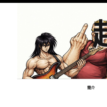
Skip
to
content
Main
navigation
簡介