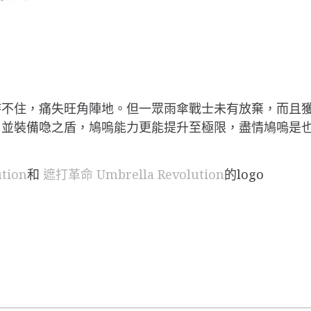
持不住，痛失旺角陣地。但一眾雨傘戰士未有放棄，而且
，並裝備喼之盾，鳩嗚能力更能提升至極限，盡情鳩嗚是
ution
和
遮打革命 Umbrella Revolution
的logo