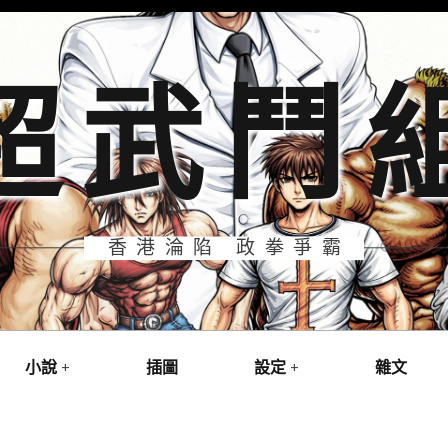
超武鬥
香港淪陷 政拳爭霸
小說
插圖
設定
雜文