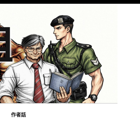
組
作者話