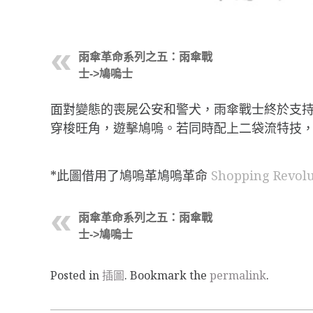
雨傘革命系列之五：雨傘戰
士->鳩嗚士
面對變態的喪屍公安和警犬，雨傘戰士終於支
穿梭旺角，遊擊鳩嗚。若同時配上二袋流特技
*此圖借用了鳩嗚革鳩嗚革命
Shopping Revol
雨傘革命系列之五：雨傘戰
士->鳩嗚士
Posted in
插圖
. Bookmark the
permalink
.