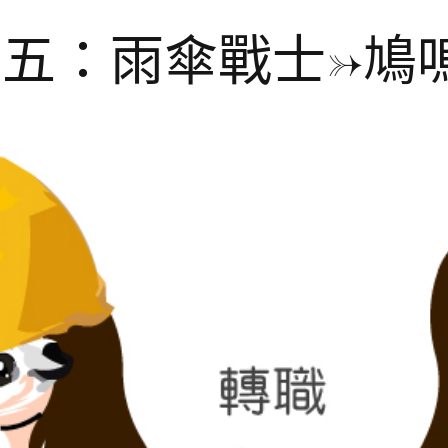
五：雨傘戰士->鳩