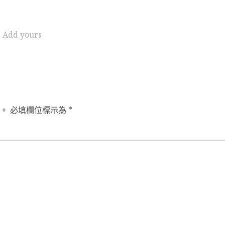
Add yours
。
必填欄位標示為
*