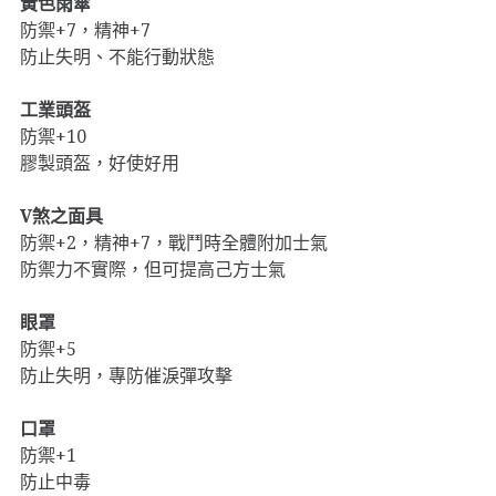
黃色雨傘
防禦+7，精神+7
防止失明、不能行動狀態
工業頭盔
防禦+10
膠製頭盔，好使好用
V煞之面具
防禦+2，精神+7，戰鬥時全體附加士氣
防禦力不實際，但可提高己方士氣
眼罩
防禦+5
防止失明，專防催淚彈攻擊
口罩
防禦+1
防止中毒