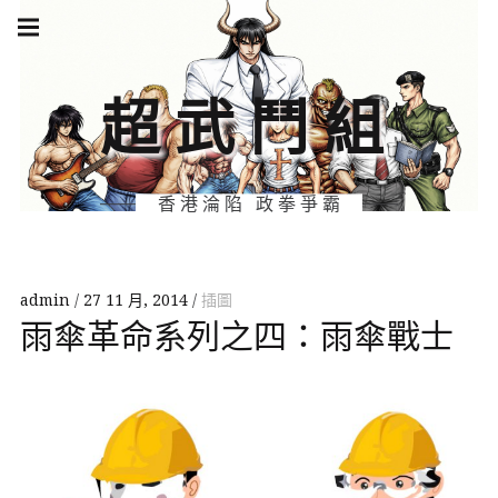
Skip
Main
navigation
to
Menu
content
超武鬥組
香港淪陷 政拳爭霸
admin
27 11 月, 2014
插圖
雨傘革命系列之四：雨傘戰士