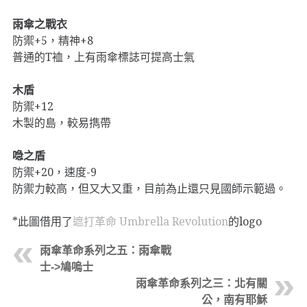
雨傘之戰衣
防禦+5，精神+8
普通的T裇，上有雨傘標誌可提高士氣
木盾
防禦+12
木製的島，較易擕帶
喼之盾
防禦+20，速度-9
防禦力較高，但又大又重，目前為止還只見國師示範過。
*此圖借用了
遮打革命 Umbrella Revolution
的logo
雨傘革命系列之五：雨傘戰
士->鳩嗚士
雨傘革命系列之三：北有關
公，南有耶穌