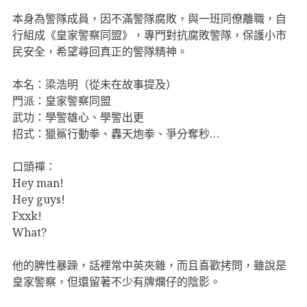
本身為警隊成員，因不滿警隊腐敗，與一班同僚離職，自
行組成《皇家警察同盟》，專門對抗腐敗警隊，保護小市
民安全，希望尋回真正的警隊精神。
本名：梁浩明（從未在故事提及）
門派：皇家警察同盟
武功：學警雄心、學警出更
招式：獵鯊行動拳、轟天炮拳、爭分奪秒…
口頭禪：
Hey man!
Hey guys!
Fxxk!
What?
他的脾性暴躁，話裡常中英夾雜，而且喜歡拷問，雖說是
皇家警察，但還留著不少有牌爛仔的陰影。