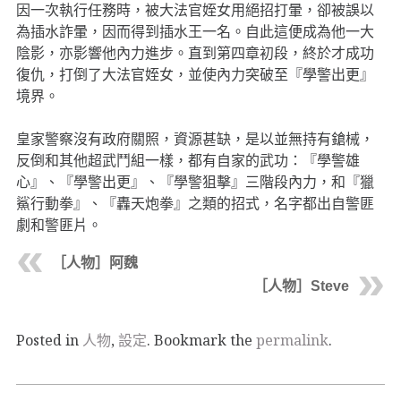
因一次執行任務時，被大法官姪女用絕招打暈，卻被誤以
為插水詐暈，因而得到插水王一名。自此這便成為他一大
陰影，亦影響他內力進步。直到第四章初段，終於才成功
復仇，打倒了大法官姪女，並使內力突破至『學警出更』
境界。
皇家警察沒有政府關照，資源甚缺，是以並無持有鎗械，
反倒和其他超武鬥組一樣，都有自家的武功：『學警雄
心』、『學警出更』、『學警狙擊』三階段內力，和『獵
鯊行動拳』、『轟天炮拳』之類的招式，名字都出自警匪
劇和警匪片。
［人物］阿魏
［人物］Steve
Posted in
人物
,
設定
. Bookmark the
permalink
.