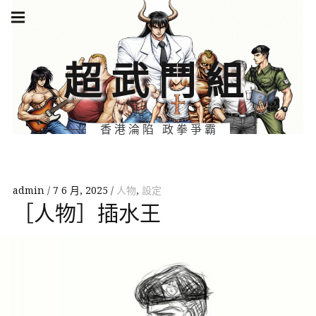
Skip
Main
navigation
to
Menu
content
超武鬥組
香港淪陷 政拳爭霸
admin
7 6 月, 2025
人物
,
設定
［人物］插水王