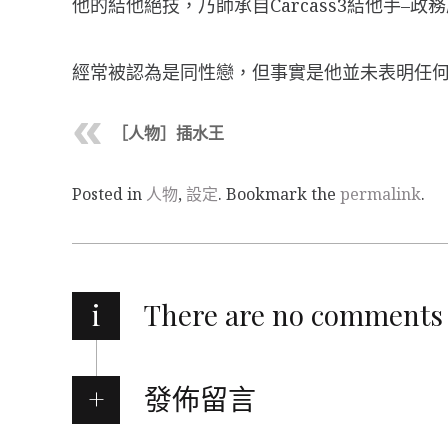
他的結他絕技，乃師承自Carcass3結他手–政
經常被認為是同性戀，但事實是他並未表明任
［人物］插水王
Posted in
人物
,
設定
. Bookmark the
permalink
.
i
There are no comments
發佈留言