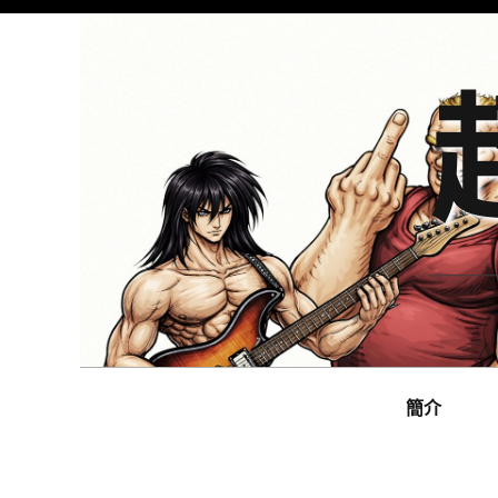
Skip
to
content
Main
navigation
簡介