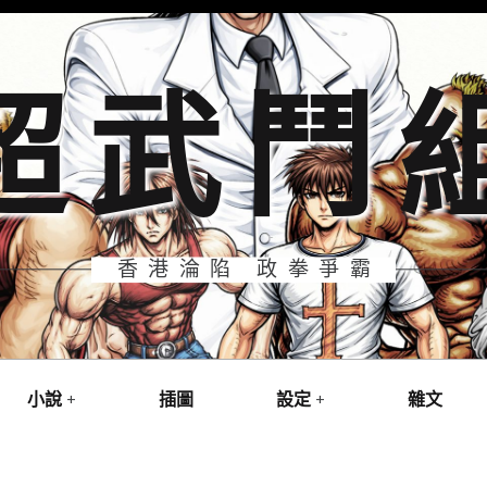
超武鬥
香港淪陷 政拳爭霸
小說
插圖
設定
雜文