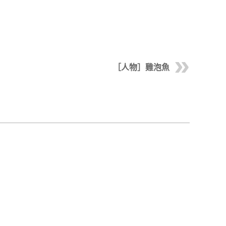
［人物］雞泡魚