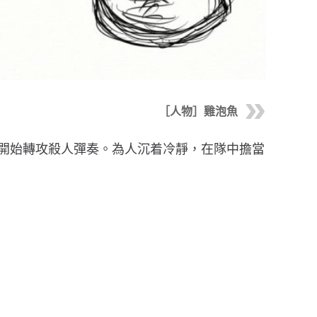
［人物］雞泡魚
o』，開始轉攻殺人彈奏。為人沉着冷靜，在隊中擔當