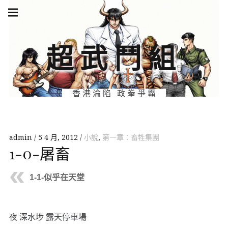
Skip
Main
navigation
to
Menu
content
超武鬥組
香港淪陷 政拳爭霸
admin
5 4 月, 2012
小說
,
第一章：畜牲集團
1-0-屠畜
1-1-似乎在天堂
夜 深水埗 露天停車場