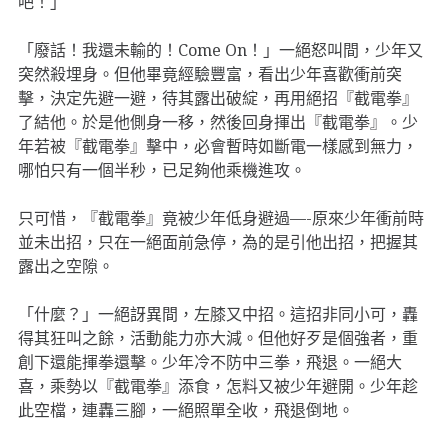
吧！」
「廢話！我還未輸的！Come On！」一絕怒叫間，少年又
突然殺埋身。但他畢竟經驗豐富，看出少年喜歡衝前突
擊，決定先避一避，待其露出破綻，再用絕招『截電拳』
了結他。於是他側身一移，然後回身揮出『截電拳』。少
年若被『截電拳』擊中，必會暫時如斷電一樣感到無力，
哪怕只有一個半秒，已足夠他乘機進攻。
只可惜，『截電拳』竟被少年低身避過—-原來少年衝前時
並未出招，只在一絕面前急停，為的是引他出招，把握其
露出之空隙。
「什麼？」一絕訝異間，左膝又中招。這招非同小可，轟
得其狂叫之餘，活動能力亦大減。但他好歹是個強者，重
創下還能揮拳還擊。少年冷不防中三拳，飛退。一絕大
喜，乘勢以『截電拳』添食，怎料又被少年避開。少年趁
此空檔，連轟三腳，一絕照單全收，飛退倒地。