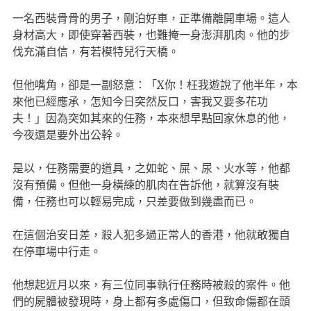
一名西裝骨骨的男子，剛泊好車，正準備離開車場。這人
身材高大，即使穿著西裝，也難掩一身澎湃肌肉。他的步
伐充滿自信，有若模特兒行天橋。
但他嘴角，卻是一副怒意：「X你！枉我遊說了他半年，本
來他已經應承，怎知今日突然反口，害我又要多花功
夫！」因為突如其來的任務，本來想早點回家休息的他，
今夜還是要外出公幹。
是以，任務需要的道具，之如蛇、屎、尿、火水等，他都
沒有預備。但他一身橫練的肌肉在告訴他，就算沒有裝
備，任務也可以輕易完成，只差要做到幾盡而已。
在這個治安日差，殺人犯多過正常人的香港，他就敢獨自
在停車場中行走。
他想起近月以來，有三位同事執行任務時被殺的案件。他
們的屍體被發現時，身上都有多處傷口，但致命傷都在頭