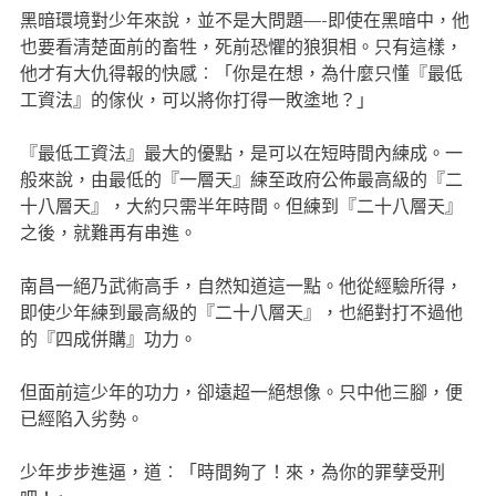
黑暗環境對少年來說，並不是大問題—-即使在黑暗中，他
也要看清楚面前的畜牲，死前恐懼的狼狽相。只有這樣，
他才有大仇得報的快感︰「你是在想，為什麼只懂『最低
工資法』的傢伙，可以將你打得一敗塗地？」
『最低工資法』最大的優點，是可以在短時間內練成。一
般來說，由最低的『一層天』練至政府公佈最高級的『二
十八層天』，大約只需半年時間。但練到『二十八層天』
之後，就難再有串進。
南昌一絕乃武術高手，自然知道這一點。他從經驗所得，
即使少年練到最高級的『二十八層天』，也絕對打不過他
的『四成併購』功力。
但面前這少年的功力，卻遠超一絕想像。只中他三腳，便
已經陷入劣勢。
少年步步進逼，道︰「時間夠了！來，為你的罪孽受刑