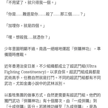
「不用望了，就只得我一個。」
「你是……難道是你…….殺了……那三個…….？」
「加埋你，就是四個。」
「嘿，想殺我…..就憑你？」
少年意圖明顯不過。南昌一絕暗地運起『併購神功』，準
備隨時應戰。
近年香港治安日差，不少組織都成立了超武鬥組(Ultra
Fighting Constituency)，以求自保。超武鬥組成員都是
武術高手，任務自然就是打鬥。不同的超武鬥組都有不同
武功，尤如金庸小說中的武林派別。
以畜牲集團的做事方式，自然更需要有超武鬥組。他們的
獨門武功『併購神功』有十個層次，由『一成併購』到
『十成併購』區分。若將神功練至『九成併購』，是為