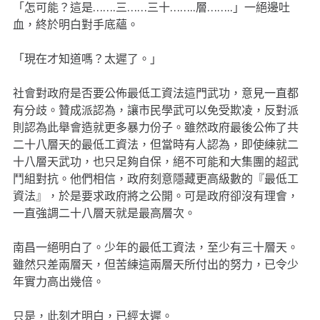
「怎可能？這是…….三……三十……..層……..」一絕邊吐
血，終於明白對手底蘊。
「現在才知道嗎？太遲了。」
社會對政府是否要公佈最低工資法這門武功，意見一直都
有分歧。贊成派認為，讓市民學武可以免受欺凌，反對派
則認為此舉會造就更多暴力份子。雖然政府最後公佈了共
二十八層天的最低工資法，但當時有人認為，即使練就二
十八層天武功，也只足夠自保，絕不可能和大集團的超武
鬥組對抗。他們相信，政府刻意隱藏更高級數的『最低工
資法』，於是要求政府將之公開。可是政府卻沒有理會，
一直強調二十八層天就是最高層次。
南昌一絕明白了。少年的最低工資法，至少有三十層天。
雖然只差兩層天，但苦練這兩層天所付出的努力，已令少
年實力高出幾倍。
只是，此刻才明白，已經太遲。