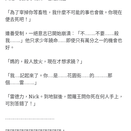
「為了宰掉你等畜牲，我什麼不可能的事也會做。你現在
便去死吧！」
連番受制，一絕意志已開始崩潰︰「不……..不要…….殺
我……..」他只求少年饒命……即使只有萬分之一的機會也
好。
「媽的，殺人放火，現在才想求饒？」
「我….記起來了。你….是…….花園街……的……….那
個…….雷……..」
「雷德力，Nick。到地獄後，閻羅王問你死在何人手上，
可別答錯了！」
………………………………