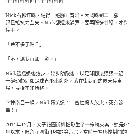
砰砰砰砰砰砰砰砰砰砰砰砰！
Nick右腳狂踩，踢得一絕腸血齊飛。大概踩到二十腳，一
絕已抵抗力全失。Nick卻還未滿意，要再踩多廿腳，才肯
停手。
「差不多了吧？」
「不，還要再加一腳。」
Nick緩緩退後幾步，幾步助跑後，以足球腳法狠狠一踢，
一絕頭顱即如足球直飛出窗外，落在街對面的露天停車
場，最後不知所終。
宰掉南昌一絕，Nick竊笑道：「畜牲殺人放火，死有餘
辜！」
2011年12月，太子花園街排檔發生了一宗縱火案。這是07
年以來，旺角花園街排檔的第六宗。當時一幢唐樓對開的