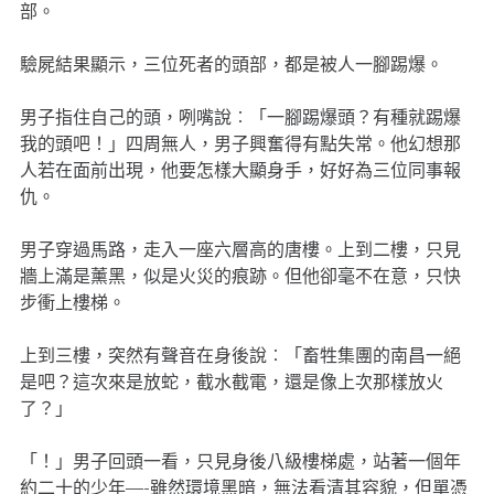
部。
驗屍結果顯示，三位死者的頭部，都是被人一腳踢爆。
男子指住自己的頭，咧嘴說︰「一腳踢爆頭？有種就踢爆
我的頭吧！」四周無人，男子興奮得有點失常。他幻想那
人若在面前出現，他要怎樣大顯身手，好好為三位同事報
仇。
男子穿過馬路，走入一座六層高的唐樓。上到二樓，只見
牆上滿是薰黑，似是火災的痕跡。但他卻毫不在意，只快
步衝上樓梯。
上到三樓，突然有聲音在身後說︰「畜牲集團的南昌一絕
是吧？這次來是放蛇，截水截電，還是像上次那樣放火
了？」
「！」男子回頭一看，只見身後八級樓梯處，站著一個年
約二十的少年—-雖然環境黑暗，無法看清其容貌，但單憑