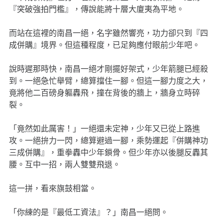
『突破強拍門檻』，傳說能將十層大廈夷為平地。
而站在這裡的南昌一絕，名字雖然響亮，功力卻只到『四
成併購』境界。但這種程度，已足夠應付眼前少年吧。
說時遲那時快，南昌一絕才剛擺好架式，少年箭腿已經殺
到。一絕急忙舉臂，總算擋住一腳。但這一腳力度之大，
竟將他二百磅身軀轟飛，撞在背後的牆上，牆身立時碎
裂。
「竟然如此厲害！」一絕還未定神，少年又已從上路進
攻。一絕拚力一閃，總算避過一腳，乘勢運起『併購神功
三成併購』，重拳轟中少年鎖骨。但少年亦以後腿反轟其
腰。互中一招，兩人雙雙飛退。
這一拼，看來旗鼓相當。
「你練的是『最低工資法』？」南昌一絕問。