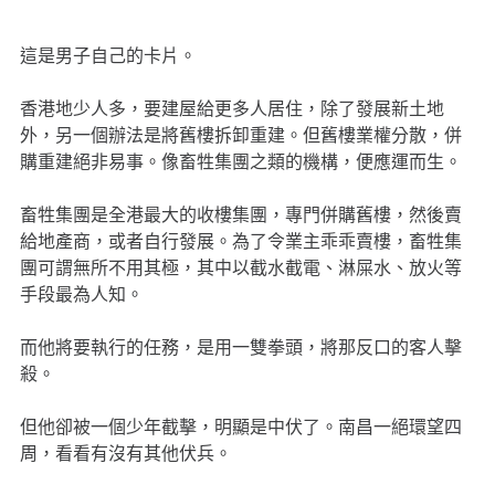
這是男子自己的卡片。
香港地少人多，要建屋給更多人居住，除了發展新土地
外，另一個辦法是將舊樓拆卸重建。但舊樓業權分散，併
購重建絕非易事。像畜牲集團之類的機構，便應運而生。
畜牲集團是全港最大的收樓集團，專門併購舊樓，然後賣
給地產商，或者自行發展。為了令業主乖乖賣樓，畜牲集
團可謂無所不用其極，其中以截水截電、淋屎水、放火等
手段最為人知。
而他將要執行的任務，是用一雙拳頭，將那反口的客人擊
殺。
但他卻被一個少年截擊，明顯是中伏了。南昌一絕環望四
周，看看有沒有其他伏兵。