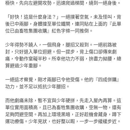
極快，先向左避開攻勢，迅速爬過梯間，繞到一絕身後。
「好快！這是什麼身法？」一絕撲著空氣，未及怪叫，背
後已中兩腳，身體撞至單位鐵閘，連同貼在上面的『此單
位已由畜牲集團收購』紅色字條一同推倒。
少年得勢不饒人，一個飛身，腿招又殺到。一絕前路被
封，只好退入單位迴避。但一提步，背上傷口卻傳來劇
痛，令動作窒礙半秒。所幸他功力不弱，拚盡力拗腰，總
算避過少年重腳。
一絕這才察覺，剛才兩腳已令他受傷。他的『四成併購』
功力，並不足以抵抗少年腿招。
而他劇痛未除，暫不宜與少年硬拼，先走入屋內再算。這
單位實用面積高，且已為畜牲集團收購，空無一物，還有
足夠閃避空間。再加上環境黑暗，正好趁機會藏身，蹲下
運功療傷。少年見狀，也好整以暇，一步一步緩緩步近。