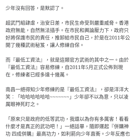
少年沒有回答，是默認了。
超武鬥組肆虐，治安日差，市民生命受到嚴重威脅。香港
政府無能，自然無法插手。在市民和輿論壓力下，政府只
好將保謢市民的責任，推卸給市民自己，於是在2011年公
開了幾種武術秘笈，讓人修練自保。
而『最低工資法』，就是這類官方武術的其中之一。由於
『最低工資法』容易修練，自2011年5月正式公佈到現
在，修練者已經多達十幾萬。
南昌一絕得知少年修練的是『最低工資法』，卻是洋洋大
笑︰「哈哈哈哈哈哈~~~~~~~」少年卻不以為意，只以凌
厲眼神死盯之。
「原來只是政府的低等武功，我還以為你有多厲害！看看
什麼才是真正的武功吧！」一絕話畢，隨即運起『併購神
功 四成併購』最高功力，如利箭向少年直衝。少年反應也