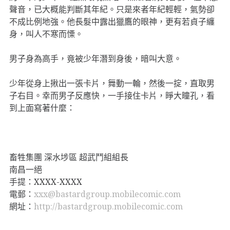
聲音，已大概能判斷其年紀。只是來者年紀輕輕，氣勢卻
不成比例地強。他長髮中露出獵鷹的眼神，更有若貞子纏
身，叫人不寒而慄。
男子身為高手，竟被少年潛到身後，暗叫大意。
少年從身上揪出一張卡片，舞動一輪，然後一掟，直取男
子右目。幸而男子反應快，一手接住卡片，睜大瞳孔，看
到上面寫著什麼：
畜牲集團 深水埗區 超武鬥組組長
南昌一絕
手提：XXXX-XXXX
電郵：
xxx@bastardgroup.mobilecomic.com
網址：
http://bastardgroup.mobilecomic.com