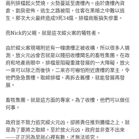
兩列排檔起火焚燒，火勢蔓延至唐樓內。由於唐樓內貨
倉、劏房密佈，逃生之路被阻，住客在黑暗之中難以逃
生。那次大火最終造成9死34傷，排檔商販損失慘重。
而Nick的父親，就是這次縱火案的犧牲者。
由於縱火案現場附近有一幢唐樓正被收構，所以很多人猜
測，放火元凶會否就是以賤招收樓聞名的畜牲集團。在政
府和地產商眼中，排檔是阻礙重建發展的一大障礙，放火
一來可以除之而後快，二來亦可嚇怕附近唐樓的業主，令
他們急急賣樓。取締排檔，再拆去舊樓，就能發展再發
展。
畜牲集團，就是這方面的專家。為了收樓，他們可以做任
何事。
政府並不致力追究縱火元凶，卻將責任推到攤檔之上，就
是為了要將之取締。至於放火元凶，政府並非查不出來
——正正因為早就心裡有數，才無法追究。