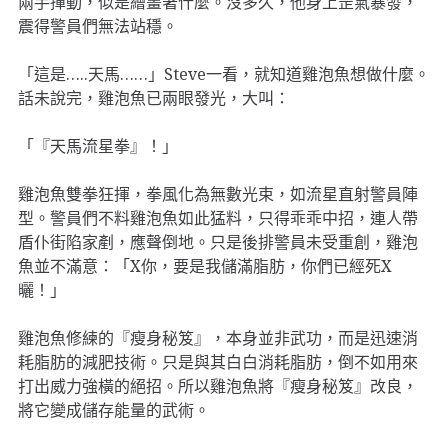
兩手揮動，似是繪畫著什麼。沒多久，他身上罡氣暴發，
震得警員們無法站穩。
「這是…..天馬……」Steve一看，就知道雞泡魚想做什麼。
話未說完，雞泡魚已兩眼發光，大叫：
「『天馬流星拳』！」
雞泡魚雙拳狂揮，拳風化為無數光束，如流星直射警員陣
型。警員們不料雞泡魚如此猛料，只得乖乖中招，連人帶
盾仆街陷家剷，應聲倒地。只是後排警員未受重創，雞泡
魚並不滿意：「X你，要是我儲滿脂肪，你們已經死X
曬！」
雞泡魚修練的『瘦身秘笈』，本身並非武功，而是迅速消
耗脂肪的減肥技術。只是與其白白消耗脂肪，倒不如用來
打出威力強橫的絕招。所以雞泡魚將『瘦身秘笈』改良，
將它變成儲存能量的武術。