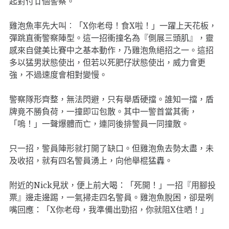
起對付廿個警察。
雞泡魚率先大叫︰「X你老母！食X啦！」一躍上天花板，
彈跳直衝警察陣型。這一招衝撞名為『側展三頭肌』，靈
感來自健美比賽中之基本動作，乃雞泡魚絕招之一。這招
多以猛男狀態使出，但若以死肥仔狀態使出，威力會更
強，不過速度會相對變慢。
警察隊形齊整，無法閃避，只有舉盾硬擋。誰知一擋，盾
牌竟不勝負荷，一撞即冚包散。其中一警首當其衝，
「嗚！」一聲爆體而亡，連同後排警員一同撞散。
只一招，警員陣形就打開了缺口。但雞泡魚去勢太盡，未
及收招，就有四名警員湧上，向他舉棍猛轟。
附近的Nick見狀，便上前大喝：「死開！」一招『用腳投
票』邊走邊踢，一氣掃走四名警員。雞泡魚脫困，卻是咧
嘴回應：「X你老母，我準備出勁招，你就阻X住晒！」