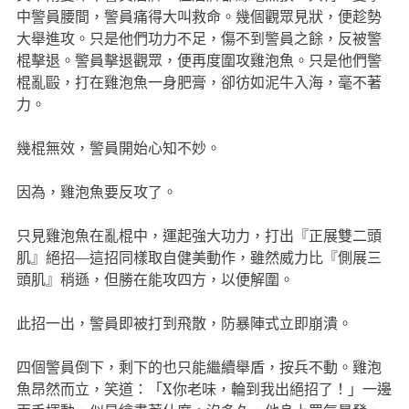
中警員腰間，警員痛得大叫救命。幾個觀眾見狀，便趁勢
大舉進攻。只是他們功力不足，傷不到警員之餘，反被警
棍擊退。警員擊退觀眾，便再度圍攻雞泡魚。只是他們警
棍亂毆，打在雞泡魚一身肥膏，卻彷如泥牛入海，毫不著
力。
幾棍無效，警員開始心知不妙。
因為，雞泡魚要反攻了。
只見雞泡魚在亂棍中，運起強大功力，打出『正展雙二頭
肌』絕招—這招同樣取自健美動作，雖然威力比『側展三
頭肌』稍遜，但勝在能攻四方，以便解圍。
此招一出，警員即被打到飛散，防暴陣式立即崩潰。
四個警員倒下，剩下的也只能繼續舉盾，按兵不動。雞泡
魚昂然而立，笑道：「X你老味，輪到我出絕招了！」一邊