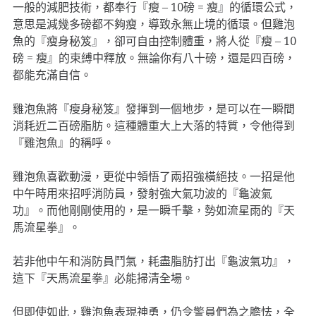
一般的減肥技術，都奉行『瘦 – 10磅 = 瘦』的循環公式，
意思是減幾多磅都不夠瘦，導致永無止境的循環。但雞泡
魚的『瘦身秘笈』，卻可自由控制體重，將人從『瘦 – 10
磅 = 瘦』的束縛中釋放。無論你有八十磅，還是四百磅，
都能充滿自信。
雞泡魚將『瘦身秘笈』發揮到一個地步，是可以在一瞬間
消耗近二百磅脂肪。這種體重大上大落的特質，令他得到
『雞泡魚』的稱呼。
雞泡魚喜歡動漫，更從中領悟了兩招強橫絕技。一招是他
中午時用來招呼消防員，發射強大氣功波的『龜波氣
功』。而他剛剛使用的，是一瞬千擊，勢如流星雨的『天
馬流星拳』。
若非他中午和消防員鬥氣，耗盡脂肪打出『龜波氣功』，
這下『天馬流星拳』必能掃清全場。
但即使如此，雞泡魚表現神勇，仍令警員們為之膽怯，全