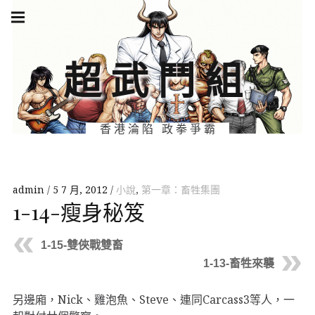
Skip
Main
navigation
to
Menu
content
超武鬥組
香港淪陷 政拳爭霸
admin
5 7 月, 2012
小說
,
第一章：畜牲集團
1-14-瘦身秘笈
1-15-雙俠戰雙畜
1-13-畜牲來襲
另邊廂，Nick、雞泡魚、Steve、連同Carcass3等人，一