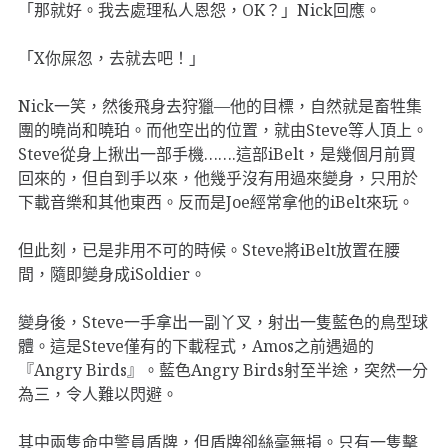
「那就好。我去處理私人恩怨，OK？」Nick回應。
「X你屎忽，去就去吧！」
Nick一笑，然後飛身去狩獵—他的目標，自然就是畜牲集
團的曉尚和曉珀。而他空出的位置，就由Steve等人頂上。
Steve從身上揪出一部手機…….這部iBelt，是幾個月前買
回來的，但自到手以來，他幾乎沒有用過來變身，只用於
下載音樂和其他東西。反而是Joe經常拿他的iBelt來玩。
但此刻，已是非用不可的時候。Steve將iBelt放置在腰
間，隨即變身成iSoldier。
變身後，Steve一手拿出一副丫叉，射出一隻藍色的鳥型球
體。這是Steve僅有的下載程式，Amos之前遇過的
『Angry Birds』。藍色Angry Birds射至半途，突然一分
為三，令人難以閃避。
其中兩隻命中警員盾牌，但盾牌卻絲毫無損。只有一隻擊