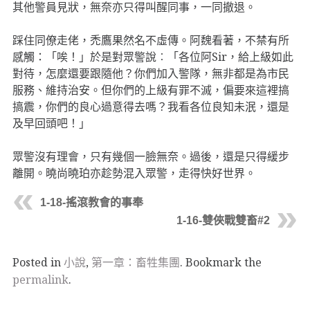
其他警員見狀，無奈亦只得叫醒同事，一同撤退。
踩住同僚走佬，禿鷹果然名不虛傳。阿魏看著，不禁有所
感觸：「唉！」於是對眾警說︰「各位阿Sir，給上級如此
對待，怎麼還要跟隨他？你們加入警隊，無非都是為市民
服務、維持治安。但你們的上級有罪不滅，偏要來這裡搞
搞震，你們的良心過意得去嗎？我看各位良知未泯，還是
及早回頭吧！」
眾警沒有理會，只有幾個一臉無奈。過後，還是只得緩步
離開。曉尚曉珀亦趁勢混入眾警，走得快好世界。
1-18-搖滾教會的事奉
1-16-雙俠戰雙畜#2
Posted in
小說
,
第一章：畜牲集團
. Bookmark the
permalink
.