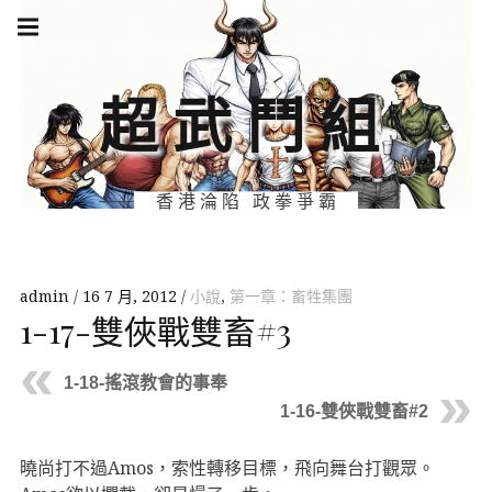
Skip
Main
navigation
to
Menu
content
超武鬥組
香港淪陷 政拳爭霸
admin
16 7 月, 2012
小說
,
第一章：畜牲集團
1-17-雙俠戰雙畜#3
1-18-搖滾教會的事奉
1-16-雙俠戰雙畜#2
曉尚打不過Amos，索性轉移目標，飛向舞台打觀眾。