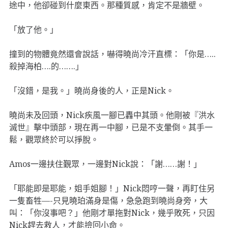
途中，他卻碰到什麼東西。那種質感，肯定不是牆壁。
「放了他。」
撞到的物體竟然還會說話，嚇得曉尚冷汗直標：「你是…..
殺掉海柏….的…….」
「沒錯，是我。」曉尚身後的人，正是Nick。
曉尚未及回頭，Nick疾風一腳已轟中其頭。他剛被『洪水
滅世』擊中頭部，現在再一中腳，已是不支暈倒。其手一
鬆，觀眾終於可以掙脫。
Amos一邊扶住覲眾，一邊對Nick說：「謝……謝！」
「耶能即是耶能，姐手姐腳！」Nick悶哼一聲，再盯住另
一隻畜牲—-只見曉珀滿身是傷，急急跑到曉尚身旁，大
叫：「你沒事吧？」他剛才單拖對Nick，幾乎敗死，只因
Nick趕去救人，才能撿回小命。