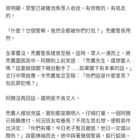
很明顯，眾警已被雞泡魚等人收拾，有慘敗的，有逃走
的。
「什麼？廿個警察，竟然全都被你們打低？」禿鷹警長愕
然。
全軍覆沒，禿鷹警長樣衰至極。這時，眾人一湧而上，將
禿鷹圍困其中，阿魏則上前笑道︰「禿鷹先生，還想要人
嗎？這要麻煩閣下親自動手了……如果閣下有本事的話。」
言行中帶挑釁，令禿鷹氣忿至極︰「你們這是什麼意思？
包庇罪犯嗎？」
阿魏沒再回話，擺明是不肯交人。
禿鷹人樣就兇猛，實則都是聰明人。仔細打量，一個阿魏
已極難應付，何況班友咁疊馬？不用左思右想，便輕易作
出決定：「你們有種！今日老子暫且撤退！他日一定還以
顏色！」說罷拂袖而去。途中踩著幾個警員，掂行掂過。