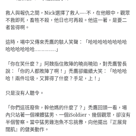
救人與報仇之間，Nick選擇了救人—-不，在他眼中，觀眾
不救即死，畜牲不殺，他日也可再殺。他這一著，是要二
者皆得啊。
這時，場中又傳來禿鷹的駭人笑聲：「哈哈哈哈哈哈哈哈
哈哈哈哈哈哈……………」
「你在笑什麼？」阿魏指住敗陣的曉尚曉珀，對禿鷹警長
說：「你的人都敗陣了啊！」禿鷹卻繼續大笑：「哈哈哈
哈！兩件垃圾，又算得了什麼？手足，上！」
只是沒有人聽令。
「你們這班廢柴，幹他媽的什麼了？」禿鷹回頭一看，場
內只站著一個裸體猛男、一個iSoldier、幾個觀眾，卻沒有
半個警察。當中猛男雞泡魚不忘挑釁，向他擺出『正展背
闊肌』的健美動作。