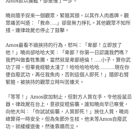
Amos欲以攔截，卻是慢了一步。
曉尚隨手捉來一個觀眾，緊箍其頸，以其作人肉盾牌。觀
眾痛苦叫道：「救命…..」卻是無力掙扎。其他觀眾不知所
措，連律政屍也停止了鼓擊。
Amos最看不過挾持的行為，怒叫：「卑鄙！立即放了
他！」曉尚卻哈哈大笑︰「卑鄙？你第一日認識我們嗎？
我們叫做畜牲集團，當然就是卑鄙絕倫！…..小子，算你武
功了得，但畢竟經驗太淺了！哈哈哈哈哈哈………..現在你
便自廢武功，再任我魚肉，否則這個人即死！」隨即右臂
緊箍，被挾持的觀眾立時叫苦連天。
「等等！」Amos欲加制止，但對方人質在手，令他投鼠忌
器。律政屍在台上，意欲掟棍偷襲。誰知曉尚早已察覺，
向他大叫︰「你試試偷襲，人質即死！」挾住人質，曉尚
總算得一時安全。但為免節外生枝，他未等Amos自廢武
功，就緩緩退後，然後靠牆而立。