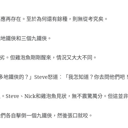
不應再存在。至於為何還有餘種，則無從考究矣。
個地鐵俠和三個九鐵俠。
極惡劣。但雞泡魚剛剛醒來，情況又大大不同。
咁X多地鐵俠的？」Steve怒道︰「我怎知道？你去問他們吧
teve、Nick和雞泡魚見狀，無不震驚萬分。但這並非
他們各自擊倒一個九鐵俠，然後張口就咬。