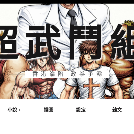
超武鬥
香港淪陷 政拳爭霸
小說
插圖
設定
雜文