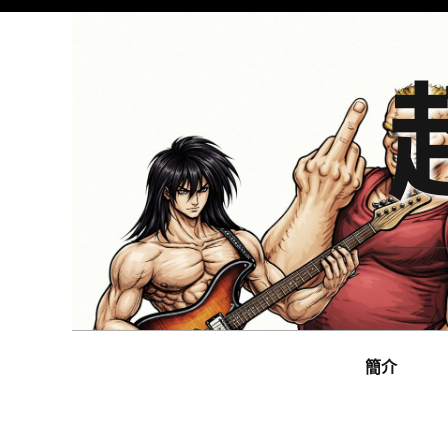
Skip
to
content
Main
navigation
簡介