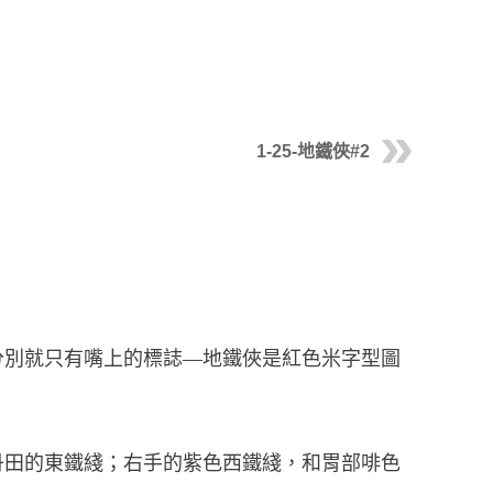
1-25-地鐵俠#2
分別就只有嘴上的標誌—地鐵俠是紅色米字型圖
丹田的東鐵綫；右手的紫色西鐵綫，和胃部啡色