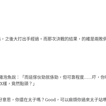
s相遇，之後大打出手經過。而那次決戰的結果，的確是兩
住雞泡魚說：「而這傢伙勁就係勁，但可靠程度…….吓，
條X樣，竟然點頭？」
，不好意思，你還在太子嗎？Good，可以麻煩你過來太子