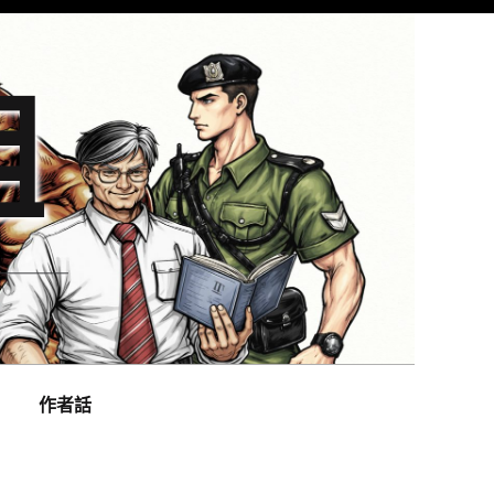
組
作者話