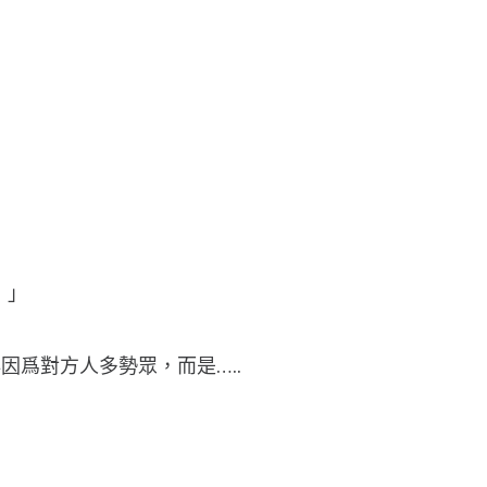
！」
因爲對方人多勢眾，而是…..