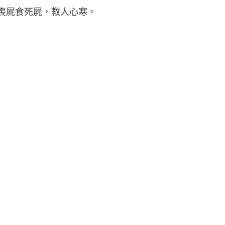
中喪屍食死屍，教人心寒。