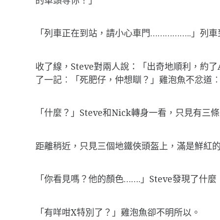
「列車正在到站，請小心車門……………..」
收了線，Steve對兩人說：「出奇地順利，約
了一記︰「死肥仔，仲想瞓？」雞泡魚不忿道︰「
「什麼？」Steve和Nick轉身一看，只見
距離稍近，只見三個地鐵俠頭盔上，滿是鮮紅的
「你看見嗎？他的顏色…….」Steve發現了什
「有咩咁X特別了？」雞泡魚卻不明所以。