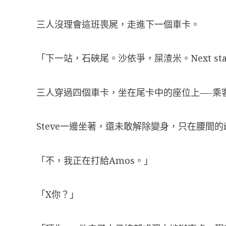
三人沒理會這班喪屍，走進下一個車卡。
「下一站，石硤尾。沙依爭，屎渣米。Next stat
三人穿過四個車卡，坐在尾卡中的座位上—-乘
Steve一邊坐著，還未敢解除變身，只在腰間的
「不，我正在打給Amos。」
「X你？」