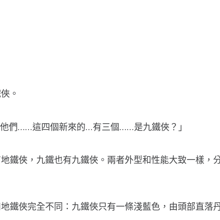
鐵俠。
..他們……這四個新來的…有三個……是九鐵俠？」
有地鐵俠，九鐵也有九鐵俠。兩者外型和性能大致一樣，
和地鐵俠完全不同：九鐵俠只有一條淺藍色，由頭部直落