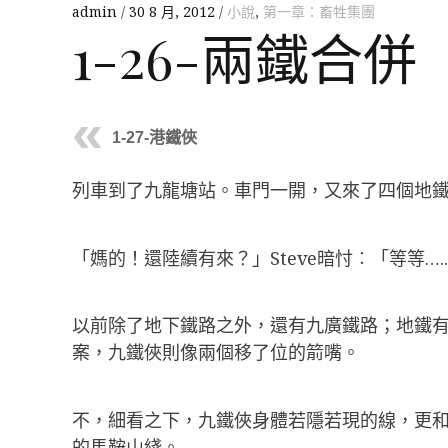
admin
30 8 月, 2012
小說
,
第一章：畜牲集團
1-26-兩鐵合併
1-27-港鐵俠
列車到了九龍塘站。車門一開，又來了四個地
「媽的！還陸續有來？」Steve暗忖︰「等等…
以前除了地下鐵路之外，還有九廣鐵路；地鐵
案，九鐵俠則像兩個移了位的箭嘴。
不，細看之下，九鐵俠身體若隱若現的線，更
的馬鞍山綫。