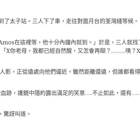
列車到了太子站。三人下了車，走往對面月台的荃灣綫等候。
了Amos在這裡等，他十分內鐘內就到。」於是，三人就找
X你老母，我都已經自然醒，又怎會再瞓？………咦？X你
有三條人影，正從遠處向他們逼近。雖然距離還遠，但誰都
血跡，護鏡中隱約露出滿足的笑意…..不止如此，還有…
麼，驚訝叫道。