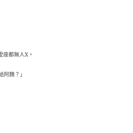
。
愛座都無人X。
話給阿魏？」