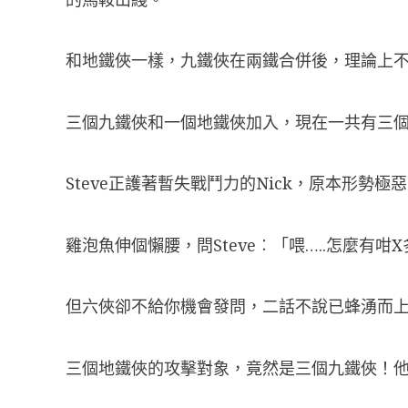
和地鐵俠一樣，九鐵俠在兩鐵合併後，理論上
三個九鐵俠和一個地鐵俠加入，現在一共有三
Steve正護著暫失戰鬥力的Nick，原本形勢
雞泡魚伸個懶腰，問Steve︰「喂…..怎麼有
但六俠卻不給你機會發問，二話不說已蜂湧而上。S
三個地鐵俠的攻擊對象，竟然是三個九鐵俠！