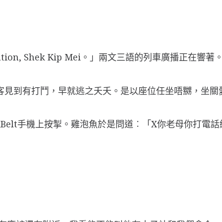
ion, Shek Kip Mei。」兩文三語的列車廣播正在響著
客見到有打鬥，早就逃之夭夭。是以座位任坐唔嬲，坐關
iBelt手機上按掣。雞泡魚於是問道︰「X你老母你打電