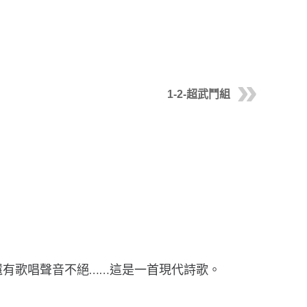
1-2-超武鬥組
有歌唱聲音不絕……這是一首現代詩歌。