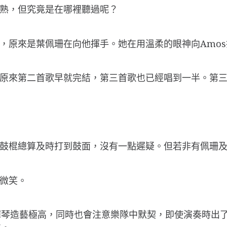
面熟，但究竟是在哪裡聽過呢？
看，原來是葉佩珊在向他揮手。她在用溫柔的眼神向Amo
，原來第二首歌早就完結，第三首歌也已經唱到一半。第
，鼓棍總算及時打到鼓面，沒有一點遲疑。但若非有佩珊
以微笑。
彈琴造藝極高，同時也會注意樂隊中默契，即使演奏時出