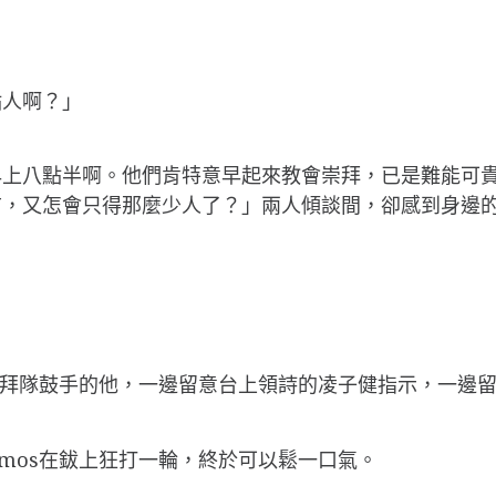
點人啊？」
早上八點半啊。他們肯特意早起來教會崇拜，已是難能可
前，又怎會只得那麼少人了？」兩人傾談間，卻感到身邊
敬拜隊鼓手的他，一邊留意台上領詩的凌子健指示，一邊
mos在鈸上狂打一輪，終於可以鬆一口氣。