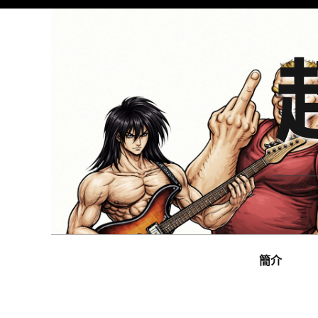
Skip
to
content
Main
navigation
簡介