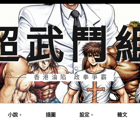
超武鬥
香港淪陷 政拳爭霸
小說
插圖
設定
雜文