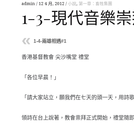
admin
12 4 月, 2012
小說
,
第一章：畜牲集團
1-3-現代音樂
1-4-兩雄相遇#1
香港基督教會 尖沙嘴堂 禮堂
「各位早晨！」
「請大家站立，願我們在七天的頭一天，用詩
領詩在台上說著，教會祟拜正式開始，禮堂隨