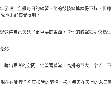
四年了吧。全賴每日的練習，他的鼓技總算練得不錯，但
拜隊也未必察覺得到。
s總覺得自己欠缺了更重要的東西，令他的鼓聲總是欠點
是慢歌。
來，騰出思考的空間。他望著禮堂上高掛的巨大十字架，
祢現在在哪裡？祢真如我的夢境一樣，每天在天堂的入口