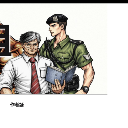
組
作者話