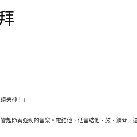
崇拜
歌讚美神！」
即響起節奏強勁的音樂。電結他、低音結他、鼓、鋼琴，還