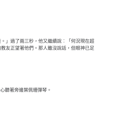
貴。」過了兩三秒，他又繼續說︰「何況現在超
的教友正望著他們。那人雖沒說話，但眼神已足
留心聽著旁邊葉佩珊彈琴。