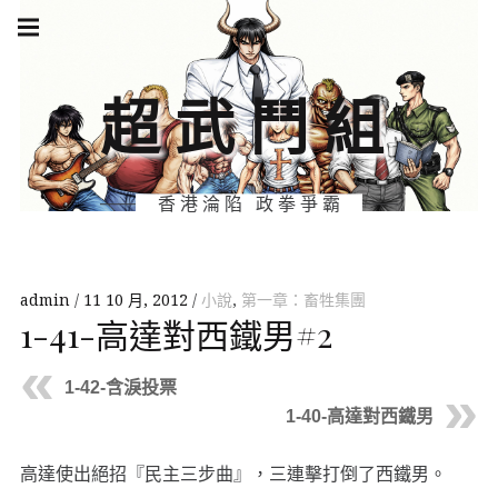
Skip
Main
navigation
to
Menu
content
超武鬥組
香港淪陷 政拳爭霸
admin
11 10 月, 2012
小說
,
第一章：畜牲集團
1-41-高達對西鐵男#2
1-42-含淚投票
1-40-高達對西鐵男
高達使出絕招『民主三步曲』，三連擊打倒了西鐵男。