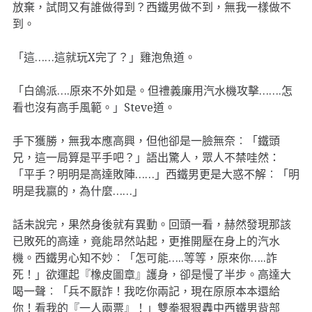
放棄，試問又有誰做得到？西鐵男做不到，無我一樣做不
到。
「這……這就玩X完了？」雞泡魚道。
「白鴿派….原來不外如是。但禮義廉用汽水機攻擊…….怎
看也沒有高手風範。」Steve道。
手下獲勝，無我本應高興，但他卻是一臉無奈︰「鐵頭
兄，這一局算是平手吧？」語出驚人，眾人不禁哇然：
「平手？明明是高達敗陣……」西鐵男更是大惑不解︰「明
明是我嬴的，為什麼……」
話未說完，果然身後就有異動。回頭一看，赫然發現那該
已敗死的高達，竟能昂然站起，更推開壓在身上的汽水
機。西鐵男心知不妙︰「怎可能…..等等，原來你…..詐
死！」欲運起『橡皮圖章』護身，卻是慢了半步。高達大
喝一聲︰「兵不厭詐！我吃你兩記，現在原原本本還給
你！看我的『一人兩票』！」雙拳狠狠轟中西鐵男背部