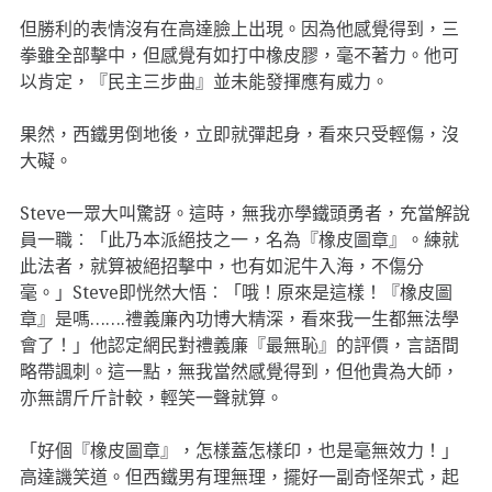
但勝利的表情沒有在高達臉上出現。因為他感覺得到，三
拳雖全部擊中，但感覺有如打中橡皮膠，毫不著力。他可
以肯定，『民主三步曲』並未能發揮應有威力。
果然，西鐵男倒地後，立即就彈起身，看來只受輕傷，沒
大礙。
Steve一眾大叫驚訝。這時，無我亦學鐵頭勇者，充當解說
員一職︰「此乃本派絕技之一，名為『橡皮圖章』。練就
此法者，就算被絕招擊中，也有如泥牛入海，不傷分
毫。」Steve即恍然大悟︰「哦！原來是這樣！『橡皮圖
章』是嗎…….禮義廉內功博大精深，看來我一生都無法學
會了！」他認定網民對禮義廉『最無恥』的評價，言語間
略帶諷刺。這一點，無我當然感覺得到，但他貴為大師，
亦無謂斤斤計較，輕笑一聲就算。
「好個『橡皮圖章』，怎樣蓋怎樣印，也是毫無效力！」
高達譏笑道。但西鐵男有理無理，擺好一副奇怪架式，起