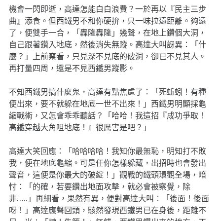
機會一閃即逝，高達怎能白白浪費？一於再以『民主三步
曲』添食。但西鐵男不和你硬拚，只一味拉遠距離。夠遠
了，便雙手一合，「轟隆轟隆」幾聲，在地上鑽個大洞，
自己跟著鑽入地底，然後消失無蹤。高達大叫訝異：「什
麼？」上前察看，只見深不見底的破洞，卻已不見其人。
再打量四周，還是不見西鐵男蹤影。
不知西鐵男搞什麼鬼，高達有點焦慮了：「死蚯蚓！有種
便出來，要不就躲在地底一世不出來！」西鐵男明顯採龜
縮戰術，又怎會乖乖聽話？「哈哈！我這招『成功爭取！
高鐵穿越大角咀地底！』很厲害是吧？」
高達大笑回應：「哈哈哈哈！我知你最無恥，明知打不敗
我，便在地底龜縮。可是任你怎樣躲藏，出招時也會發出
聲音，這便是你最大的破綻！」觀戰的鐵頭環觀全場，暗
忖：「的確，若要鑽出地面攻擊，就必會被察覺，除
非…..」再細看，果然有異，便對高達大叫︰「後面！後面
呀！」高達應聲回頭，駭然發現西鐵男已在身後，距離不