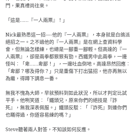
門，果真禮尚往來。
「這是……『一人兩票』！」
Nick最熟悉這一招—-他的『一人兩票』，本身就是白鴿派
絕招之一。之不過他的『一人兩票』是在網上查資料學
會，但無論怎樣練，也總是一腳重一腳輕。但高達的『一
人兩票』，卻是兩拳都狠狠有勁。西鐵男中此兩拳，一邊
怪叫︰「卑……卑鄙！」，一邊吐血倒地。高達昂然回應︰
「卑鄙？哪及得你？」只是重傷下打出猛招，他亦再無以
為繼，得蹲下調息一番。
無我不愧為大師，早就預料到如此狀況，所以才判定比試
平手。他咧笑道︰「鐵頭兄，原來你們的絕技是『詐
死』，無我深表佩服。」鐵頭反駁︰「『詐死』到連你們
也瞞得過，你道容易練的嗎？」
Steve聽著兩人對答，不知該如何反應。