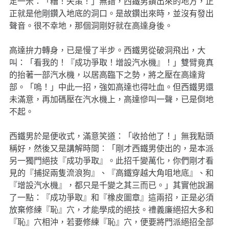
足一米：「糟！失策！」無錯，西鐵男鑽出來的地方，正
正就是他剛鑽入地底的洞口。是故鑽出來時，並沒有發出
聲音。很不幸地，那個洞剛好就在高達身後。
高達拚力轉身，已是慢了半步。西鐵男從破洞飛出，大
叫：「看我的！『成功爭取！增設汽水機』！」雙臂竟真
的抬著一部汽水機，以居高臨下之勢，將之壓在高達背
部。「嗚！」中此一招，強如高達也得吐血。但西鐵男還
未滿意，再加碼壓在汽水機上，高達慘叫一聲，已是倒地
不起。
西鐵男於是便收式，滿意笑道：「收拾他了！」無我點頭
稱好，然後又是講解時間︰「剛才西鐵男使出的，是本派
另一獨門絕技『成功爭取』。此招千變萬化，你們剛才看
見的『捕捉兩隻流浪狗』、『高鐵穿越大角咀地底』、和
『增設汽水機』，都只是千變之其三而已。」其實他說漏
了一點：『成功爭取』和『橡皮圖章』這兩招，正是必須
放棄修練『恥』穴，才能學成的絕技。禮義廉絕招大多和
『恥』穴相沖，若要修練『恥』穴，便要將門派絕招全部