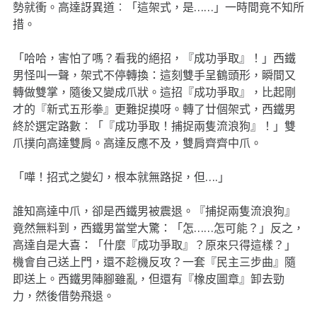
勢就衝。高達訝異道︰「這架式，是……」一時間竟不知所
措。
「哈哈，害怕了嗎？看我的絕招，『成功爭取』！」西鐵
男怪叫一聲，架式不停轉換：這刻雙手呈鶴頭形，瞬間又
轉做雙掌，隨後又變成爪狀。這招『成功爭取』，比起剛
才的『新式五形拳』更難捉摸呀。轉了廿個架式，西鐵男
終於選定路數︰「『成功爭取！捕捉兩隻流浪狗』！」雙
爪撲向高達雙肩。高達反應不及，雙肩齊齊中爪。
「嘩！招式之變幻，根本就無路捉，但….」
誰知高達中爪，卻是西鐵男被震退。『捕捉兩隻流浪狗』
竟然無料到，西鐵男當堂大驚：「怎……怎可能？」反之，
高達自是大喜：「什麼『成功爭取』？原來只得這樣？」
機會自己送上門，還不趁機反攻？一套『民主三步曲』隨
即送上。西鐵男陣腳雖亂，但還有『橡皮圖章』卸去勁
力，然後借勢飛退。