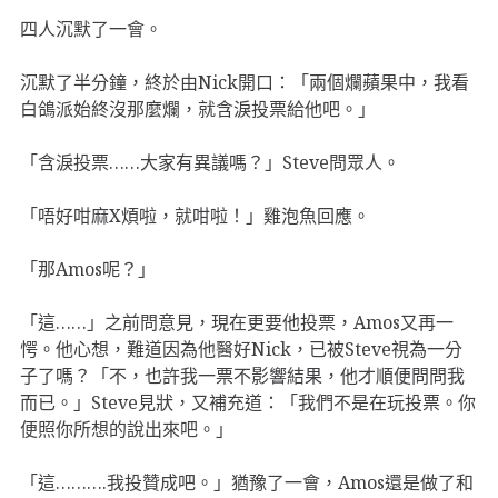
四人沉默了一會。
沉默了半分鐘，終於由Nick開口：「兩個爛蘋果中，我看
白鴿派始終沒那麼爛，就含淚投票給他吧。」
「含淚投票……大家有異議嗎？」Steve問眾人。
「唔好咁麻X煩啦，就咁啦！」雞泡魚回應。
「那Amos呢？」
「這……」之前問意見，現在更要他投票，Amos又再一
愕。他心想，難道因為他醫好Nick，已被Steve視為一分
子了嗎？「不，也許我一票不影響結果，他才順便問問我
而已。」Steve見狀，又補充道：「我們不是在玩投票。你
便照你所想的說出來吧。」
「這……….我投贊成吧。」猶豫了一會，Amos還是做了和