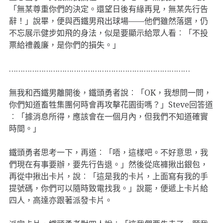
「無某尊重你們的決定。還望日後有緣再見，無某先行告
辭！」說畢，便與西鐵男飛出球場——他們雖然落選，仍
不忘展示健步如飛的身法，似是要顯示給眾人看︰「不投
票給禮義廉，是你們的損失。」
……………………………………………………………………
無我和西鐵男離開後，鐵頭勇者說︰「OK，我想問一問，
你們知道畜牲集團何時會再攻擊花園街嗎？」Steve回答道
︰「據消息所得，應該會在一個月內，但我們不知道確實
時間。」
鐵頭勇者思考一下，再道︰「唔，這樣吧。不好意思，我
們現在有事要辦，要先行告退。」然後從底褲揪出銀包，
再從中揪出卡片，說︰「這是我的卡片，上面寫有我的手
提號碼，你們可以隨時致電找我。」說罷，便遞上卡片給
四人，高達亦跟著派發卡片。