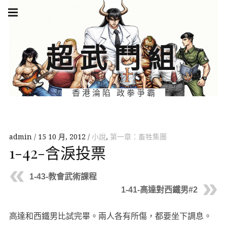
Skip
Main
navigation
to
Menu
content
超武鬥組
香港淪陷 政拳爭霸
admin
15 10 月, 2012
小說
,
第一章：畜牲集團
1-42-含淚投票
1-43-教會武術課程
1-41-高達對西鐵男#2
高達和西鐵男比試完畢。兩人各有所傷，都要坐下調息。