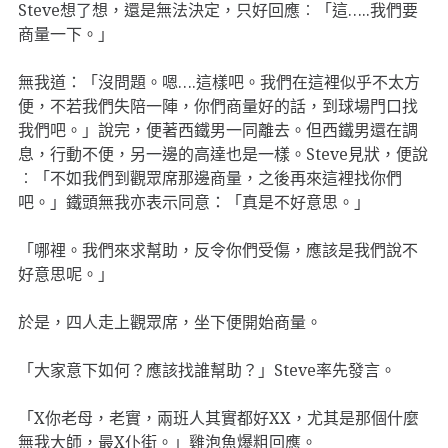
Steve想了想，還是無法決定，只好回應︰「這…..我們要
商量一下。」
無我道：「沒問題。嗯….這樣吧。我們在這裡似乎不太方
便，不若我們失陪一陣，你們商量好的話，到球場門口找
我們吧。」說完，便著西鐵男一同離去。但西鐵男還在調
息，行動不便，另一邊的高達也是一樣。Steve見狀，便說
︰「不如我們到觀眾席那邊商量，之後再來這裡找你們
吧。」鐵頭無我亦表示同意：「真是不好意思。」
「哪裡。我們來求幫助，反令你們受傷，應該是我們說不
好意思呢。」
於是，四人走上觀眾席，坐下便開始商量。
「大家意下如何？應該找誰幫助？」Steve率先發言。
「X你老母，老實，兩班人其實都好XX，尤其是那個什麼
無我大師，最X仆街。」雞泡魚爆粗回應。