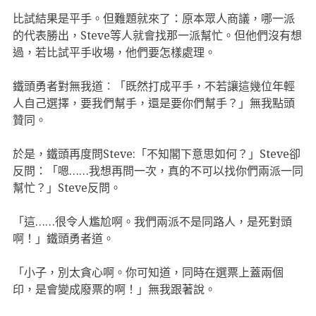
比試結果是平手。但難題就來了：原本眾人商議，哪一派
的代表勝出，Steve等人就會找那一派幫忙。但他們沒有想
過，若比試平手收場，他們要怎樣處理。
鐵頭勇者對無我道︰「既然打成平手，不若讓這幾位年輕
人自己選擇，要我們幫手，還是要你們幫手？」無我點頭
贊同。
於是，鐵頭再度問Steve:「不知閣下意思如何？」Steve卻
反問：「嗯……我想再問一次，真的不可以找你們兩派一同
幫忙？」Steve反問。
「這……很令人尷尬啊。我們兩派不是同路人，是死對頭
啊！」鐵頭勇者道。
「小子，別太貪心啊。你可知道，同時在選票上蓋兩個
印，是會變成廢票的啊！」無我跟著說。