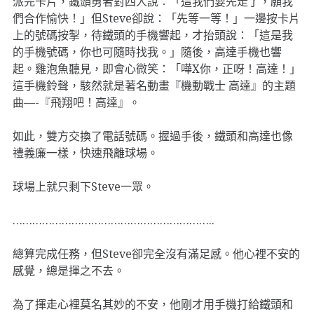
派完卡片，鐵頭勇者對四人說︰「這我們要先走了，願我
們合作愉快！」但Steve卻說：「先等一等！」一邊按卡片
上的號碼按掣，待鐵頭的手機響起，才抬頭說：「這是我
的手機號碼，你也可隨時找我。」隨後，高達手機也響
起。雞泡魚聽見，即會心微笑：「嘩X你，正呀！高達！」
這手機鈴聲，駭然就是著名動畫『機動戰士 高達』的主題
曲—-『飛翔吧！高達』。
如此，雙方交換了電話號碼。握過手後，鐵頭和高達也像
禮義廉一樣，快速飛離球場。
球場上就只剩下Steve一眾。
……………………………………………………..
總算完成任務，但Steve卻完全沒有滿足感。他心裡不安的
感覺，總是揮之不去。
為了揮走心裡莫名其妙的不安，他剛才用手機打給鐵頭和