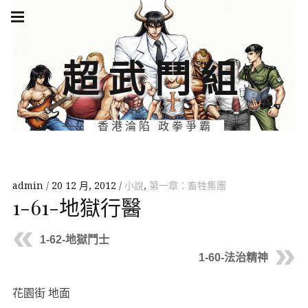
Skip
Main
navigation
to
Menu
content
超武鬥組
香港淪陷 政拳爭霸
admin
20 12 月, 2012
小說
,
第一章：畜牲集團
1-61-地獄行醫
1-62-地獄鬥士
1-60-法治精神
花園街 地面