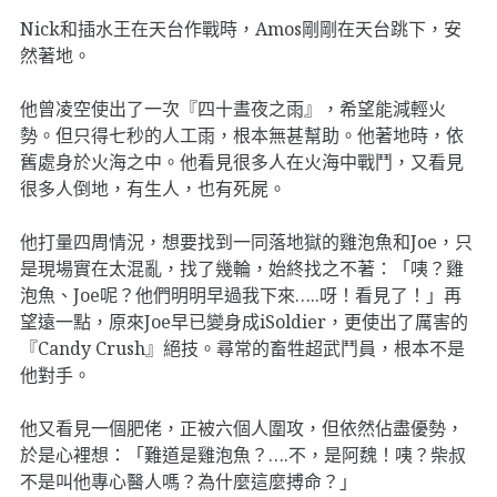
Nick和插水王在天台作戰時，Amos剛剛在天台跳下，安
然著地。
他曾凌空使出了一次『四十晝夜之雨』，希望能減輕火
勢。但只得七秒的人工雨，根本無甚幫助。他著地時，依
舊處身於火海之中。他看見很多人在火海中戰鬥，又看見
很多人倒地，有生人，也有死屍。
他打量四周情況，想要找到一同落地獄的雞泡魚和Joe，只
是現場實在太混亂，找了幾輪，始終找之不著：「咦？雞
泡魚、Joe呢？他們明明早過我下來…..呀！看見了！」再
望遠一點，原來Joe早已變身成iSoldier，更使出了厲害的
『Candy Crush』絕技。尋常的畜牲超武鬥員，根本不是
他對手。
他又看見一個肥佬，正被六個人圍攻，但依然佔盡優勢，
於是心裡想：「難道是雞泡魚？….不，是阿魏！咦？柴叔
不是叫他專心醫人嗎？為什麼這麼搏命？」