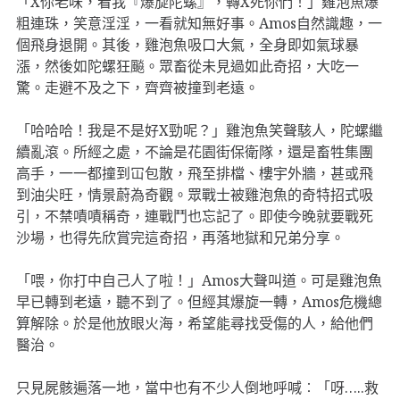
「X你老味，看我『爆旋陀螺』，轉X死你們！」雞泡魚爆
粗連珠，笑意淫淫，一看就知無好事。Amos自然識趣，一
個飛身退開。其後，雞泡魚吸口大氣，全身即如氣球暴
漲，然後如陀螺狂飈。眾畜從未見過如此奇招，大吃一
驚。走避不及之下，齊齊被撞到老遠。
「哈哈哈！我是不是好X勁呢？」雞泡魚笑聲駭人，陀螺繼
續亂滾。所經之處，不論是花園街保衛隊，還是畜牲集團
高手，一一都撞到冚包散，飛至排檔、樓宇外牆，甚或飛
到油尖旺，情景蔚為奇觀。眾戰士被雞泡魚的奇特招式吸
引，不禁嘖嘖稱奇，連戰鬥也忘記了。即使今晚就要戰死
沙場，也得先欣賞完這奇招，再落地獄和兄弟分享。
「喂，你打中自己人了啦！」Amos大聲叫道。可是雞泡魚
早已轉到老遠，聽不到了。但經其爆旋一轉，Amos危機總
算解除。於是他放眼火海，希望能尋找受傷的人，給他們
醫治。
只見屍骸遍落一地，當中也有不少人倒地呼喊︰「呀…..救