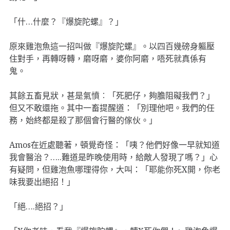
「什…什麼？『爆旋陀螺』？」
原來雞泡魚這一招叫做『爆旋陀螺』。以四百幾磅身軀壓
住對手，再轉呀轉，磨呀磨，婆你阿磨，唔死就真係有
鬼。
其餘五畜見狀，甚是氣憤︰「死肥仔，夠膽阻礙我們？」
但又不敢還拖。其中一畜提醒道：「別理他吧。我們的任
務，始終都是殺了那個會行醫的傢伙。」
Amos在近處聽著，頓覺奇怪：「咦？他們好像一早就知道
我會醫治？…..難道是昨晚使用時，給敵人發現了嗎？」心
有疑問，但雞泡魚哪理得你，大叫：「耶能你死X開，你老
味我要出絕招！」
「絕….絕招？」