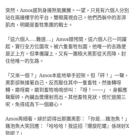
突然，Amos感到身邊煞氣騰騰。一望，只見有六個人分別
站在兩邊樓宇的平台，雙眼厲視自己。他們西裝中的澎湃
肌肉，明顯是畜牲集團的戰士。
「這六個人…..難道….」Amos錯愕間，這六個人已一同躍
起，實行全方位圍攻。被六隻畜牲包圍，他唯一的去路便
是正上方。但準備躍上，又有一團極大黑影從天而降，封
住他唯一的生路。
「又來一個？」Amos本能地舉手迎架。但「砰！」一聲，
黑影卻無撞著自己，反而壓住其中一隻畜牲，然後轉呀
轉，磨呀磨，磨到畜牲嗚嗚慘叫︰「呀！~~~~」，身軀應
聲壓碎，內臟血漿爆射而出。其他畜牲見狀，慌忙退開三
呎，免得成為下一個磨心。
Amos再細看，緋於認得出那團黑影：「你是….雞泡魚！」
雞泡魚大笑回應：「哈哈哈！我這招『爆旋陀螺』係咪好X
勁呢？」