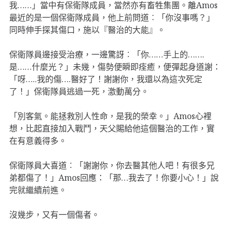
我……」當中有保衛隊成員，當然亦有畜牲集團。離Amos
最近的是一個保衛隊成員，他上前問道︰「你沒事嗎？」
同時伸手探其傷口，施以『醫治的大能』。
保衛隊員邊接受治療，一邊驚訝︰「你……手上的…….
是……什麼光？」未幾，傷勢便瞬即痊癒，便彈起身道謝：
「呀…..我的傷….醫好了！謝謝你，我還以為這次死定
了！」保衛隊員逃過一死，激動萬分。
「別客氣。能拯救別人性命，是我的榮幸。」Amos心裡
想，比起直接加入戰鬥，天父賜給他這個醫治的工作，實
在有意義得多。
保衛隊員大喜道︰「謝謝你，你去醫其他人吧！有很多兄
弟都傷了！」Amos回應：「那…我去了！你要小心！」說
完就繼續前進。
沒幾步，又有一個傷者。