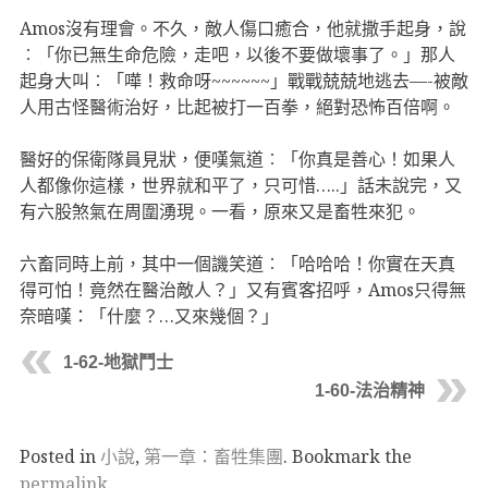
Amos沒有理會。不久，敵人傷口癒合，他就撒手起身，說
︰「你已無生命危險，走吧，以後不要做壞事了。」那人
起身大叫︰「嘩！救命呀~~~~~~」戰戰兢兢地逃去—-被敵
人用古怪醫術治好，比起被打一百拳，絕對恐怖百倍啊。
醫好的保衛隊員見狀，便嘆氣道︰「你真是善心！如果人
人都像你這樣，世界就和平了，只可惜…..」話未說完，又
有六股煞氣在周圍湧現。一看，原來又是畜牲來犯。
六畜同時上前，其中一個譏笑道︰「哈哈哈！你實在天真
得可怕！竟然在醫治敵人？」又有賓客招呼，Amos只得無
奈暗嘆：「什麼？…又來幾個？」
1-62-地獄鬥士
1-60-法治精神
Posted in
小說
,
第一章：畜牲集團
. Bookmark the
permalink
.