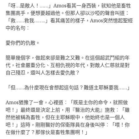
「呀…是敵人！……」Amos看其一身西裝，就知他是畜牲
集團高手，便想要越過他。但那人卻以沙啞的聲音叫道：
「救……救我……..」看其痛苦的樣子，Amos突然憶起聖經
中的名句︰
愛你們的仇敵。
簡單幾個字，做起來卻是難之又難。在這個超武鬥組的年
代，社會嚴重分化、互相仇視的年代，對敵人仁慈就是對
自己殘忍，還叫人怎樣去愛仇敵？
「但……為什麼現在會想起這句話？難道主耶穌要我……」
Amos猶豫了一會，心裡道︰「既是主你的命令，就照做
吧！」最終還是決定上前，用『醫治的大能』施救︰「雖
然他被稱為畜牲，但在主耶穌眼中，他始終也是一個人
吧！」這時，剛剛醫好的保衛隊員在身後叫停︰「喂！你
在做什麼了？那傢伙是畜牲集團啊！」