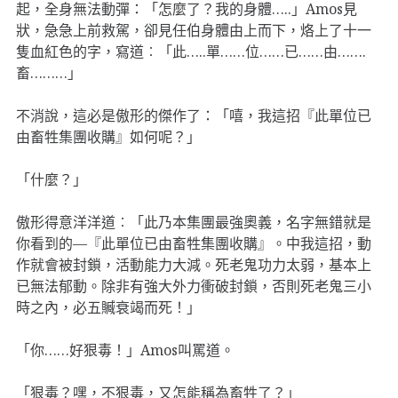
起，全身無法動彈：「怎麼了？我的身體…..」Amos見
狀，急急上前救駕，卻見任伯身體由上而下，烙上了十一
隻血紅色的字，寫道︰「此…..單……位……已……由…….
畜………」
不消說，這必是傲形的傑作了：「嘻，我這招『此單位已
由畜牲集團收購』如何呢？」
「什麼？」
傲形得意洋洋道︰「此乃本集團最強奧義，名字無錯就是
你看到的—『此單位已由畜牲集團收購』。中我這招，動
作就會被封鎖，活動能力大減。死老鬼功力太弱，基本上
已無法郁動。除非有強大外力衝破封鎖，否則死老鬼三小
時之內，必五贓衰竭而死！」
「你……好狠毒！」Amos叫罵道。
「狠毒？嘿，不狠毒，又怎能稱為畜牲了？」