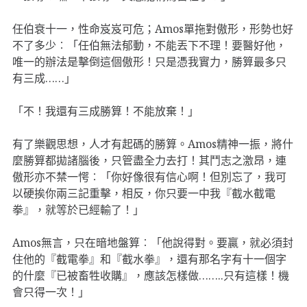
任伯衰十一，性命岌岌可危；Amos單拖對傲形，形勢也好
不了多少︰「任伯無法郁動，不能丟下不理！要醫好他，
唯一的辦法是擊倒這個傲形！只是憑我實力，勝算最多只
有三成……」
「不！我還有三成勝算！不能放棄！」
有了樂觀思想，人才有起碼的勝算。Amos精神一振，將什
麼勝算都拋諸腦後，只管盡全力去打！其鬥志之激昂，連
傲形亦不禁一愕︰「你好像很有信心啊！但別忘了，我可
以硬挨你兩三記重擊，相反，你只要一中我『截水截電
拳』，就等於已經輸了！」
Amos無言，只在暗地盤算︰「他說得對。要贏，就必須封
住他的『截電拳』和『截水拳』，還有那名字有十一個字
的什麼『已被畜牲收購』，應該怎樣做……..只有這樣！機
會只得一次！」