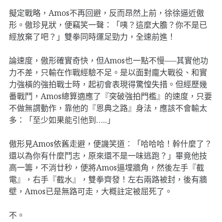
擬定戰略，Amos不再回避，反而昂然上前，徐徐逼近傲
形。傲珍見狀，便竊笑一聲：「咦？這麼大膽？你不是已
經放棄了吧？」雙拳同時運足勁力，全速前進！
論速度，傲形確實奇快，但Amos也一點不慢—–其實他功
力不差，只輸在作戰經驗不足。是以面對龐大戰役、和實
力強橫的強拍戰士時，起初會表現得驚惶失措。但經歷幾
番戰鬥，Amos總算適應了『突破強拍門檻』的速度，只要
不做無謂動作，靠他的『恩典之路』身法，應該不會輸太
多：「至少如果能引他到…..」
傲形見Amos依舊走避，便譏笑道︰「哈哈哈！幹什麼了？
還以為你有什麼鬥志，原來還不是一味逃跑？」畢竟他技
高一籌，不消廿秒，便將Amos逼埋牆角，然後左手『截
電』，右手『截水』，雙拳齊發！左右兩路被封，後有牆
壁，Amos已是無路可走，大概註定被屈死了。
不。