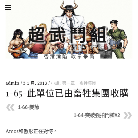
Skip
Main
navigation
to
Menu
content
超武鬥組
香港淪陷 政拳爭霸
admin
3 1 月, 2013
小說
,
第一章：畜牲集團
1-65-此單位已由畜牲集團收購
1-66-變節
1-64-突破強拍門檻#2
Amos和傲形正在對恃。