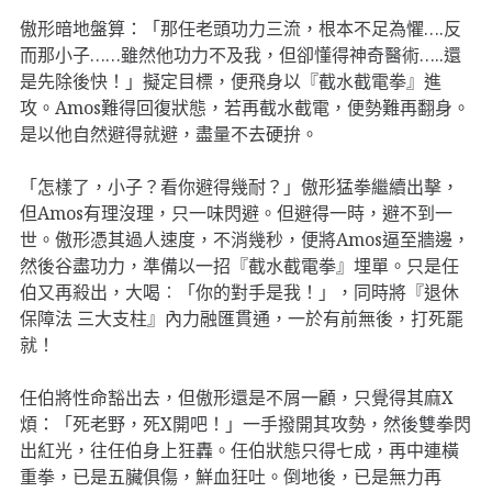
傲形暗地盤算：「那任老頭功力三流，根本不足為懼….反
而那小子……雖然他功力不及我，但卻懂得神奇醫術…..還
是先除後快！」擬定目標，便飛身以『截水截電拳』進
攻。Amos難得回復狀態，若再截水截電，便勢難再翻身。
是以他自然避得就避，盡量不去硬拚。
「怎樣了，小子？看你避得幾耐？」傲形猛拳繼續出擊，
但Amos有理沒理，只一味閃避。但避得一時，避不到一
世。傲形憑其過人速度，不消幾秒，便將Amos逼至牆邊，
然後谷盡功力，準備以一招『截水截電拳』埋單。只是任
伯又再殺出，大喝︰「你的對手是我！」，同時將『退休
保障法 三大支柱』內力融匯貫通，一於有前無後，打死罷
就！
任伯將性命豁出去，但傲形還是不屑一顧，只覺得其麻X
煩：「死老野，死X開吧！」一手撥開其攻勢，然後雙拳閃
出紅光，往任伯身上狂轟。任伯狀態只得七成，再中連橫
重拳，已是五臟俱傷，鮮血狂吐。倒地後，已是無力再