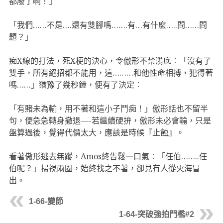
都廢了啊！」
「我們……不是….還有雙腳嗎…….有…有什麼…..問……問
題？」
痴X線的打法，死X梗的決心，令傲形不禁淆底︰「沒有了
雙手，所有絕招都不能用，這………和他性命相搏，犯得著
嗎……」猶豫了幾秒鐘，便有了決定︰
「有賭未為輸，用不著和這小子鬥痴！」傲形話也不留半
句，便急急轉身撤退—-若繼續硬拚，傲形未必會輸，只是
盤算過後，覺得代價太大，應該是時候『止蝕』。
看著傲形逃去無蹤，Amos終告鬆一口氣︰「任伯……..任
伯呢？」掃視兩圈，始終找之不著，卻見有人從火海冒
出。
1-66-變節
1-64-突破強拍門檻#2