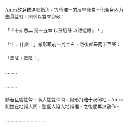
Amos故意被逼埋牆角，等待唯一的反擊機會。他全身內力
盡貫雙臂，同樣以雙拳迎敵︰
「『十架恩典 第十五章 以牙還牙 以眼還眼』！」
「什….什麼？」傲形眼前一片空白，然後就是兩下巨響：
「轟隆，轟隆！」
………
………
隨著巨響雙聲，兩人雙雙彈開。傲形飛離十呎倒地，Amos
則撞在地鋪大閘，整個人陷入地鋪裡。之後便再無動作。
…………………………