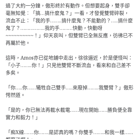
過了大約一分鐘，傲形終於有動作。但想要起身，雙手卻
毫無知覺︰「搞…搞什麼鬼？」一看，才發覺雙臂碎裂，
流血不止：「我的手……..搞什麼鬼？不能動的？…..搞什麼
鬼了？……………..我的手………快動，快動呀
~~~~~~~~~~！」仰天哀叫，但雙臂已全無反應，彷彿已不
再屬於他。
這時，Amos亦已從地鋪中走出，徐徐逼近，於是便怪叫：
「小子……..你！」只見他雙臂不斷流血，看來和自己差不
多矣。
「你…..你……犧牲自己雙手…..來廢掉……..我雙臂？」傲形
愕然道。
「是的，你已無法再截水截電……現在開始……勝負便全靠
實力和毅力！」
「痴X線…….你…….是認真的嗎？你雙手……..和我一樣……