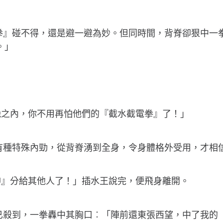
電拳』碰不得，還是避一避為妙。但同時間，背脊卻狠中一
。」
晚之內，你不用再怕他們的『截水截電拳』了！」
而有種特殊內勁，從背脊湧到全身，令身體格外受用，才相
神』分給其他人了！」插水王說完，便飛身離開。
又已殺到，一拳轟中其胸口︰「陣前還東張西望，中了我的