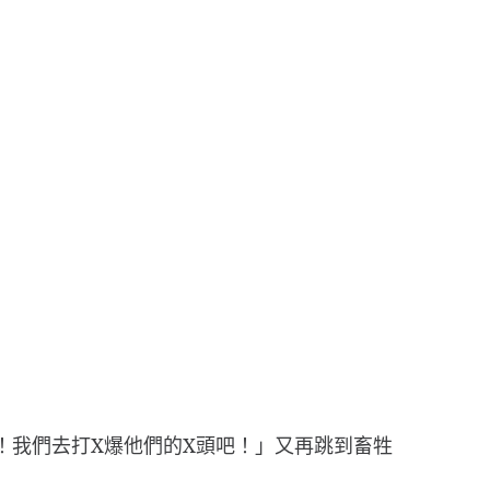
：
！我們去打X爆他們的X頭吧！」又再跳到畜牲