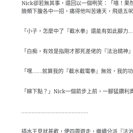
Nick卻若無其事，還回以一個咧笑：「嘻！
臉頰下腹各中一招，痛得他叫苦連天，飛退五
「小子，怎麼中了『截水拳』還能有如此腳力…
「白痴，有效是指剛才那死差佬的『法治精神
「嘿…….就算我的『截水截電拳』無效，我的
「睇下點？」Nick一個箭步上前，一腳猛鑽
………………………………………
插水王見狀甚歡，便四周遊走，繼續分派『法治