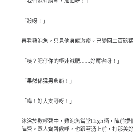
「我們還有勝望，加油呀！」
「殺呀！」
再看雞泡魚。只見他身軀激瘦。已變回二百磅
「咦？肥仔你的極速減肥…….好厲害呀！」
「果然係猛男典範！」
「嘩！好大支野呀！」
沐浴於歡呼聲中，雞泡魚當堂High晒，陣前
陣營。眾人齊聲歡呼，也跟著湧上前，打那美