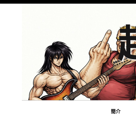
Skip
to
content
Main
navigation
簡介