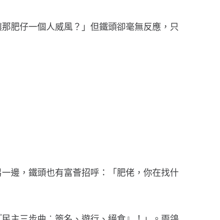
讓那肥仔一個人威風？」但鐵頭卻毫無反應，只
另一邊，鐵頭也有富薈招呼：「肥佬，你在找什
『民主三步曲︰簽名、遊行、絕食』！」。兩鴿