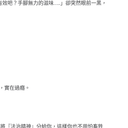
效吧？手腳無力的滋味…..」卻突然眼前一黑，
踢，實在過癮。
也將『法治精神』分給你，這樣你也不用怕畜牲