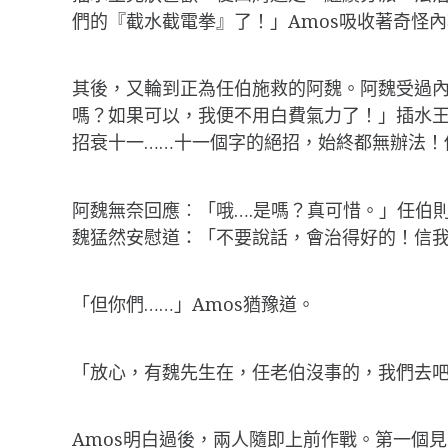
們的『截水截電拳』了！」Amos吸收著奇怪內
其後，又輪到正為任伯施救的阿魏。阿魏受過
嗎？如果可以，我便不用白費氣力了！」插水王
招衰十一……十一個字的絕招，始終都無辦法！
阿魏無奈回應︰「哦….是嗎？真可惜。」任伯則無
魏猛然安慰道：「不要說話，會治得好的！信我
「但你們……」Amos猶豫道。
「放心，有魏先生在，任老伯沒事的，我們去
Amos明白過後，兩人隨即上前作戰。第一個