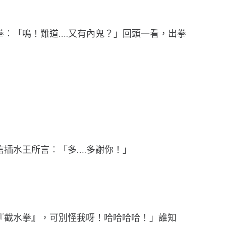
拳︰「嗚！難道….又有內鬼？」回頭一看，出拳
信插水王所言︰「多….多謝你！」
『截水拳』，可別怪我呀！哈哈哈哈！」誰知