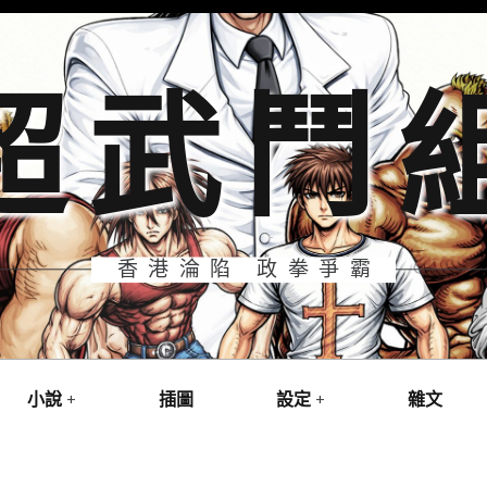
超武鬥
香港淪陷 政拳爭霸
小說
插圖
設定
雜文