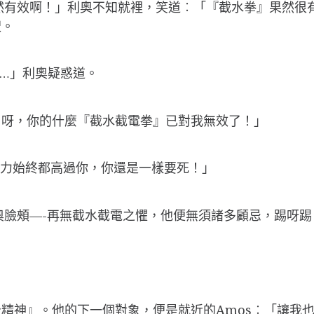
果然有效啊！」利奧不知就裡，笑道︰「『截水拳』果然很有
呎。
…」利奧疑惑道。
』呀，你的什麼『截水截電拳』已對我無效了！」
功力始終都高過你，你還是一樣要死！」
利奧臉頰—-再無截水截電之懼，他便無須諸多顧忌，踢呀
精神』。他的下一個對象，便是就近的Amos︰「讓我