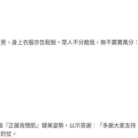
猛男，身上衣服亦告鬆脫。眾人不分敵我，無不震驚萬分
擺個『正展背闊肌』健美姿勢，以示答謝︰「多謝大家支持
好的仗。