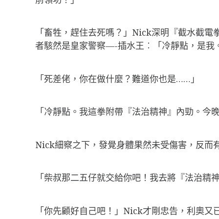
「畜牲，趕住去死嗎？」Nick深明『截水截
者駭然是皇家警察—-插水王︰「冷靜點，是我
「死差佬，你在做什麼？難道你也是……」
「冷靜點。我這拳附帶『法治精神』內勁。今
Nick細察之下，發覺身體果然未受傷害，反
「柴叔那二五仔就交給你吧！我去將『法治精
「你先顧好自己吧！」Nick才剛忠告，利奧