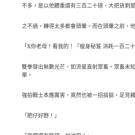
不多，是以他體重還有三百二十磅，大把貨剩
之不過，轉得太多都會頭暈。而在頭暈之前，
「X你老母！看我的！『瘦身秘笈 消耗一百二十
雙拳發出無數光芒，如流星直射眾畜。眾畜未
單。
強拍戰士本應厲害，竟然也被一招搞掂，足見
「肥仔好野！」