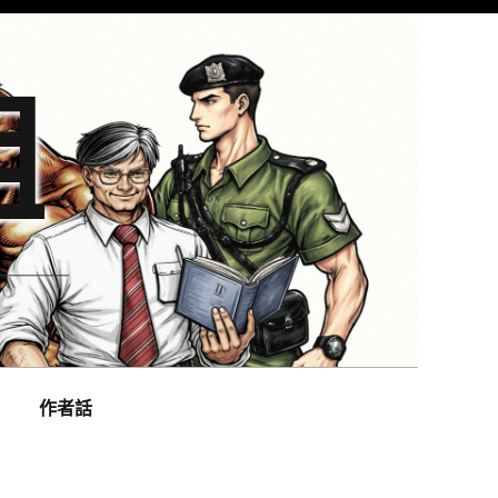
組
作者話