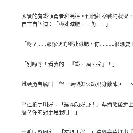
殿後的有鐵頭勇者和高達。他們細察戰場狀況
自言自語道︰「極速減肥……..好……」
「呀？……那傢伙的極速減肥，你……….很想要
「別囉嗦！看我的—『鐵‧頭‧撞』！」
鐵頭勇者厲叫一聲，頭槌如火箭飛身敵陣，一
高達拍手叫好：「鐵頭功好野！」準備隨後步
麼？你的對手是我呀！」
兩鴿同聲回應︰「來得正好！」這邊高達打出