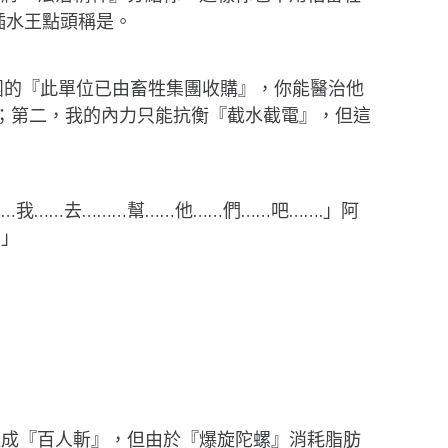
插水王點頭稱是。
團的『此單位已由畜牲集團收購』，你能醫治他
；第二，我的內力只能抗衡『截水截電』，但這
…我……去………幫……他……們……吧…….」阿
！」
達成『百人斬』，但由於『爆旋陀螺』消耗脂肪