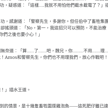
功，疑惑道︰「這樣…..我就不用怕他們截水截電了？」
內功，感謝道︰「警察先生，多謝你。但任伯中了畜牲集
卻搖頭道︰「No，第一，我這招只可以預防，不能治療
你們之後也要小心！」
奈道︰「算……了…….吧，魏兄，你………不用…….理…
！Amos和警察先生，你們也不用理我們，放心作戰吧
吧！」插水王道。
見到的情景，是十幾隻畜牲圍揼雞泡魚——這死肥仔雖已