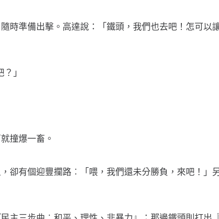
，隨時準備出擊。高達說：「鐵頭，我們也去吧！怎可以
吧？」
下就撞爆一畜。
上，卻有個迎豐攔路︰「喂，我們還未分勝負，來吧！」
『民主三步曲︰和平、理性、非暴力』；那邊鐵頭則打出