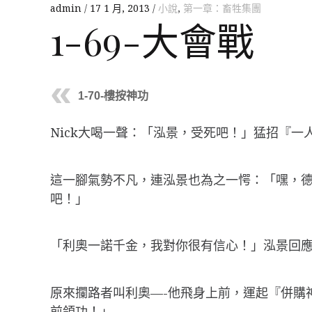
admin
17 1 月, 2013
小說
,
第一章：畜牲集團
1-69-大會戰
1-70-樓按神功
Nick大喝一聲：「泓景，受死吧！」猛招『
這一腳氣勢不凡，連泓景也為之一愕：「嘿，
吧！」
「利奧一諾千金，我對你很有信心！」泓景回
原來攔路者叫利奧—-他飛身上前，運起『併購
前領功！」