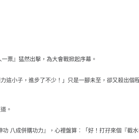
一人一票』猛然出擊，為大會戰掀起序幕。
德力這小子，進步了不少！」只是一腳未至，卻又殺出個
應道。
神功 八成併購功力』，心裡盤算︰「好！打孖來個『截