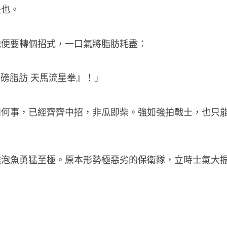
是也。
他便要轉個招式，一口氣將脂肪耗盡：
磅脂肪 天馬流星拳』！」
知何事，已經齊齊中招，非瓜即柴。強如強拍戰士，也只
雞泡魚勇猛至極。原本形勢極惡劣的保衛隊，立時士氣大