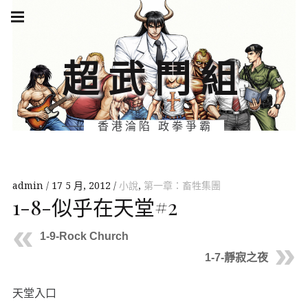
Skip
Main
navigation
to
Menu
content
超武鬥組
香港淪陷 政拳爭霸
admin
17 5 月, 2012
小說
,
第一章：畜牲集團
1-8-似乎在天堂#2
1-9-Rock Church
1-7-靜寂之夜
天堂入口