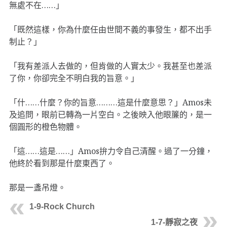
無處不在……」
「既然這樣，你為什麼任由世間不義的事發生，都不出手
制止？」
「我有差派人去做的，但肯做的人實太少。我甚至也差派
了你，你卻完全不明白我的旨意。」
「什……什麼？你的旨意………這是什麼意思？」Amos未
及追問，眼前已轉為一片空白。之後映入他眼簾的，是一
個圓形的橙色物體。
「這……這是……」Amos拚力令自己清醒。過了一分鐘，
他終於看到那是什麼東西了。
那是一盞吊燈。
1-9-Rock Church
1-7-靜寂之夜