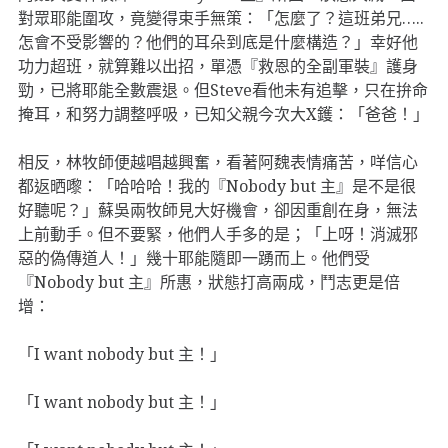
對眾耶能圍攻，竟變得束手無策：「怎麼了？這班弟兄…..
怎會不受影響的？他們的耳朵到底是什麼構造？」幸好他
功力超班，就算難以出招，單憑『救恩的全副軍裝』護身
勁，已將耶能全數震退。但Steve看他未有追擊，只在拚命
掩耳，和努力調整呼吸，已知父親今次大X鑊：「爸爸！」
相反，林牧師便越唱越興奮，看著阿魏表情痛苦，咩信心
都返晒嚟：「哈哈哈！我的『Nobody but 主』是不是很
好聽呢？」蘇吳兩牧師見大好機會，卻因重創在身，無法
上前動手。但不要緊，他們人手多的是；「上呀！消滅邪
惡的偽傳道人！」幾十耶能隨即一踴而上。他們受
『Nobody but 主』所惠，狀態打高兩成，鬥志更是倍
增：
「I want nobody but 主！」
「I want nobody but 主！」