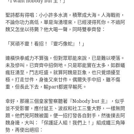
「I want nobody but 主！」
聖詩都有得唱：小小許多水滴，積聚成大海。人海戰術，
不論你功力高低，單是洶湧埋來，已經浸得死你。不過阿
魏又怎坐以待斃？他大喝一聲，同時雙拳齊發：
「冥頑不靈！看招！『靈巧像蛇』！」
連橫快拳威力不算強，但對眾耶能來說，已是難以哽落。
未及慘叫，已齊齊中招倒地。只是耶能實在太多，如群蟻
瘋狂湧至，鬥志旺盛。就算阿魏是巨象，也只覺煩擾至
極。打走廿件，身後又來廿件。偶爾失手中招，雖不傷
重，但長此下去，輸part都遲早輸死。
幸好，那邊三個皇家警察聽著『Nobody but 主』，似乎
並不受影響，應付鼠王、波叔和社工三隻大野，一樣無問
題。他們見阿魏被圍，便一招打發各自對手，然後撲去阿
魏身邊，大叫：「保護証人組！我們上！」組成鐵三角陣
勢，再使出絕招：