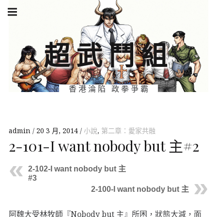
Skip
Main
navigation
to
Menu
content
超武鬥組
香港淪陷 政拳爭霸
admin
20 3 月, 2014
小說
,
第二章：愛家共融
2-101-I want nobody but 主#2
2-102-I want nobody but 主
#3
2-100-I want nobody but 主
阿魏大受林牧師『Nobody but 主』所困，狀態大減，面