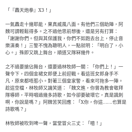
「『轟天炮拳』X3！」
一氣轟走十幾耶能，果真威風八面。有他們三個助陣，阿
魏可謂輕鬆得多。之不過他思前想後，還是另有打算：
「謝謝你們。但與其保護我，你們不如跑去台上，停止音
樂演奏！」三警不愧為聰明人，一點就明：「明白了，小
心。」殊即又跳上舞台，順道又隊冧幾件。
之不過要搶佔舞台，還要過林牧師一關：「你們上！」一
聲令下，四個金裙女郎便上前迎戰。看這班女郎身手不
凡，原來都唔惹小。對著三個皇家警，看來可拖多一陣。
趁這空檔，林牧師又譏笑道：「魏文進，你曾為教會敬拜
隊導師，平時唱過幾多詩歌，如今卻要破壞它，真是諷刺
啊，你說是嗎？」阿魏苦笑回應：「X你，你這…….也算是
詩歌嗎？」
林牧師被吹到啤一聲，當堂冒火三丈：「噫！」