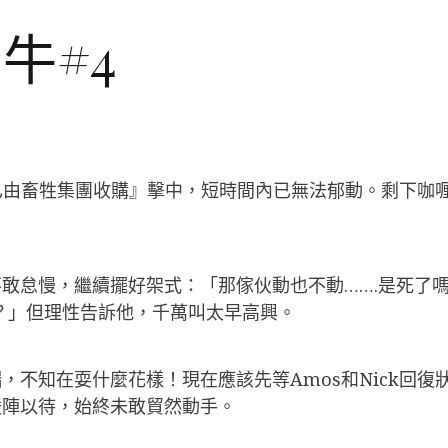
玄牛#4
單位已由畜牲集團收購』擊中，短時間內已無法郁動。剩下
敢怠慢，繼續擺好架式：「那傢伙動也不動…….是死了嗎
？」但理性告訴他，千萬叫太早高興。
不知在耍什麼花樣！現在應該先等Amos和Nick回復狀
嚴陣以待，始終未敢貿然動手。