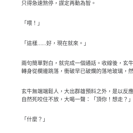
只得急速煞停，謀定再動為智。
「喂！」
「這樣……好，現在就來。」
兩句簡單對白，就完成一個通話。收線後，玄
轉身從欄邊跳落，衝破早已破爛的落地玻璃，
玄牛無端端鬆人，大出群雄預料之外，是以反應慢
自然死咬住不放，大喝一聲：「頂你！想走？
「什麼？」