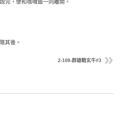
」說完，便和咖喱飯一同離開。
緊隨其後。
2-108-群雄戰玄牛#3