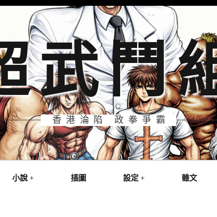
超武鬥
香港淪陷 政拳爭霸
小說
插圖
設定
雜文