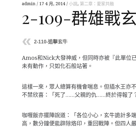
admin
17 4 月, 2014
小說
,
第二章：愛家共融
2-109-群雄戰
2-110-追擊玄牛
Amos和Nick大發神威，但同時亦被『此
未有動作，只如化石般站著。
這樣一來，眾人總算有機會喘息。但插水王亦不
不禁欣喜：「死了……父親的仇……終於得報了
咖喱飯亦擺陣說道：「各位小心，玄牛詭計多端，
高，數分鐘便能辟除烙印，重回戰陣。但四人