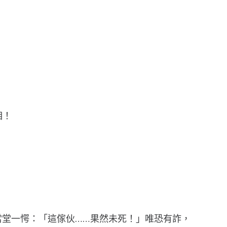
相！
堂一愕：「這傢伙……果然未死！」唯恐有詐，