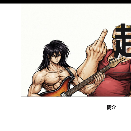
Skip
to
content
Main
navigation
簡介