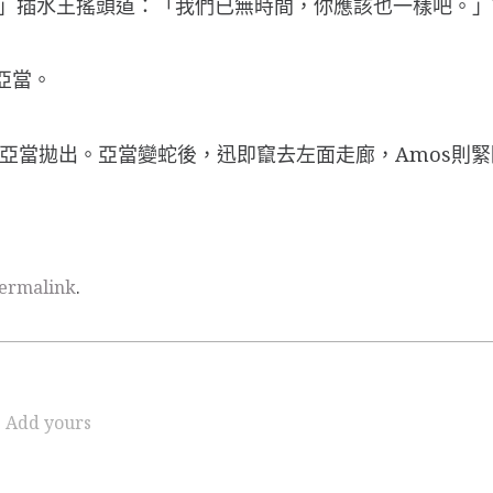
….」插水王搖頭道：「我們已無時間，你應該也一樣吧。
亞當。
將亞當拋出。亞當變蛇後，迅即竄去左面走廊，Amos則
ermalink
.
Add yours