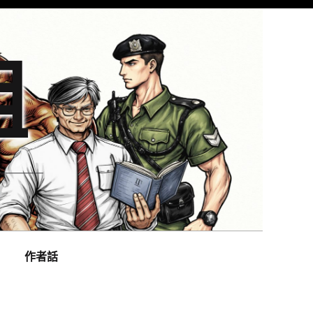
組
作者話