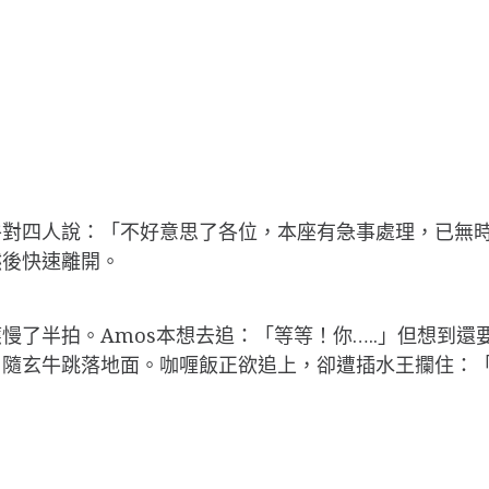
牛對四人說：「不好意思了各位，本座有急事處理，已無
然後快速離開。
了半拍。Amos本想去追：「等等！你…..」但想到還
」隨玄牛跳落地面。咖喱飯正欲追上，卻遭插水王攔住：