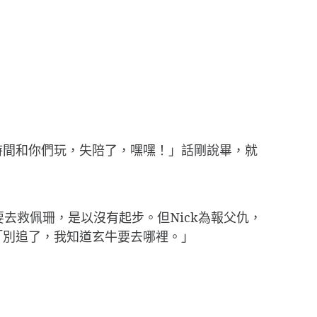
時間和你們玩，失陪了，嘿嘿！」話剛說畢，就
要去救佩珊，是以沒有起步。但Nick為報父仇，
「別追了，我知道玄牛要去哪裡。」