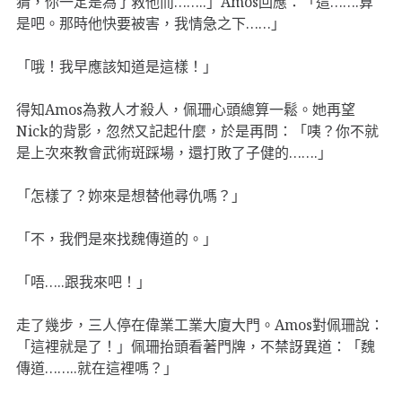
猜，你一定是為了救他而……..」Amos回應：「這…….算
是吧。那時他快要被害，我情急之下……」
「哦！我早應該知道是這樣！」
得知Amos為救人才殺人，佩珊心頭總算一鬆。她再望
Nick的背影，忽然又記起什麼，於是再問：「咦？你不就
是上次來教會武術斑踩場，還打敗了子健的…….」
「怎樣了？妳來是想替他尋仇嗎？」
「不，我們是來找魏傳道的。」
「唔…..跟我來吧！」
走了幾步，三人停在偉業工業大廈大門。Amos對佩珊說：
「這裡就是了！」佩珊抬頭看著門牌，不禁訝異道：「魏
傳道……..就在這裡嗎？」