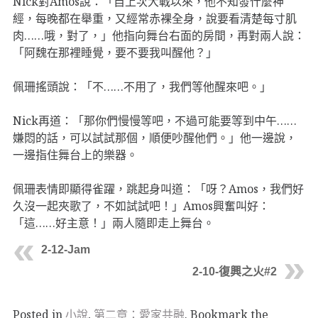
Nick對Amos說：「自上次大戰以來，他不知發什麼神
經，每晚都在舉重，又經常赤裸全身，說要看清楚每寸肌
肉……哦，對了，」他指向舞台右面的房間，再對兩人說：
「阿魏在那裡睡覺，要不要我叫醒他？」
佩珊搖頭說：「不……不用了，我們等他醒來吧。」
Nick再道：「那你們慢慢等吧，不過可能要等到中午……
嫌悶的話，可以試試那個，順便吵醒他們。」他一邊說，
一邊指住舞台上的樂器。
佩珊表情即顯得雀躍，跳起身叫道：「呀？Amos，我們好
久沒一起夾歌了，不如試試吧！」Amos興奮叫好：
「這……好主意！」兩人隨即走上舞台。
2-12-Jam
2-10-復興之火#2
Posted in
小說
,
第二章：愛家共融
. Bookmark the