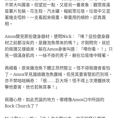
不禁大叫厲害。但望近一點，又是另一番景象：觀眾席滿
是薯片包裝、花生殼、汽水罐、報紙等垃圾。垃圾中又混
著幾支啞鈴、一支看起來極重，舉重用的槓鈴，認真異
相。
Amos驟見那些健身器材，便問Nick：「咦？這些健身器
材之前都沒有的，是雞泡魚帶來的嗎？」才剛問完，就近
的佩珊又撲過來，躲在Amos身後叫道：「嘩你看，！」只
見一個滿身肌肉，一絲不掛的男子，躺在垃圾堆中睡著。
再細看，原來雞泡魚下體正昂然竪立，怪不得佩珊會害怕
了。Amos早見識過雞泡魚露械，但見其要害堅如巴別塔，
亦不禁咄咄稱奇：「很…….巨大呀！怪不得上次港鐵俠攻
擊他要害，他也若無其事！」
佩珊心想，如此荒誕的地方，哪裡像Amos口中所說的
Rock Church了？