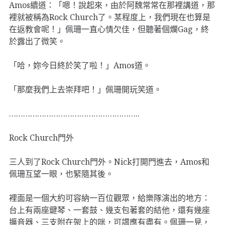
Amos續道：「嗯！說起來，由於阿魏常常在那裡講道，那
裡就被稱為Rock Church了。某程度上，我們現在也算是
在返教會呢！」佩珊一直心情欠佳，但聽著個爛Gag，終
於露出了微笑。
「哈，妳今日終於笑了啦！」Amos道。
「那麼我們上去崇拜吧！」佩珊開玩笑道。
………………………………………………..
Rock Church門外
三人到了Rock Church門外。Nick打開門進去，Amos和
佩珊互望一眼，也緊隨其後。
裡面是一個大約可容納一百位觀眾，給樂隊演出的地方：
台上有兩座鍵琴、一套鼓、幾支包著套的結他，還有幾座
擴音器、三支附在架上的咪，可謂應有盡有。佩珊一見，