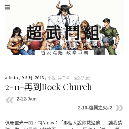
Skip
Main
navigation
to
Menu
content
超武鬥組
香港淪陷 政拳爭霸
admin
9 5 月, 2013
小說
,
第二章：愛家共融
2-11-再到Rock Church
2-12-Jam
2-10-復興之火#2
佩珊靈光一閃，問Amos：「那個人說你救過他……讓我猜