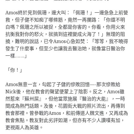
Amos終於見到佩珊，邊大叫：「佩珊！」一邊急急上前營
救，但子健不知痴了哪條筋，竟然一再攔路：「你還不明
白嗎？佩珊之所以被捉，全都是你害的。你看，你用火來
抗衡我對你的怒火，就搞到這裡變成火海了！」無理的阻
撓，難明的說話，已令Amos心急如焚：「等等，我不曉得
發生了什麼事，但至少也讓我去醫治她，就像當日醫治你
一樣…….」
「你！」
Amos無意一言，勾起了子健的慘敗回憶—-那次慘敗給
Nick後，他在教會的聲望便蒙上了陰影。反之，Amos雖
然惹來『蘇州屎』，但他當眾施展『醫治的大能』，一時
間成為熱門話題。及後，花園街大戰的照片流出，再傳到
教會那裡。曾參戰的Amos，和前傳道人魏文進，又再成為
教會焦點。教友對此劣評如潮，但亦有不少人讚嘆有加，
更視兩人為英雄。