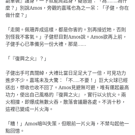
副軍裝』護身，一下就能爬起身，疑惑道：「為……..為什
麼？」別說Amos，旁觀的嘉瑤也為之一呆：「子健，你在
做什麼？」
「走開。佩珊弄成這樣，都是你害的。別再接近她，否則
別怪我不客氣。」子健怒目對Amos說。Amos欲再上前，
子健手心已準備另一份大禮，那是……
「『復興之火』？」
子健出手可真闊綽，大禮比當日足足大了一倍，可見功力
進步不少。嘉瑤未及大驚：「不…..不要！」巨大火球已經
送出，想收也收不回了。Amos見避無可避，唯有運起最高
功力，使出自己風格的『復興之火』，實行以火抗火。兩
火相撞，即爆成無數火吞，散落會議廳各處。不消十秒，
這裡已變成一片火海。
「糟！」Amos暗叫失策，但眼前一片火海，不禁勾起他一
點回憶。