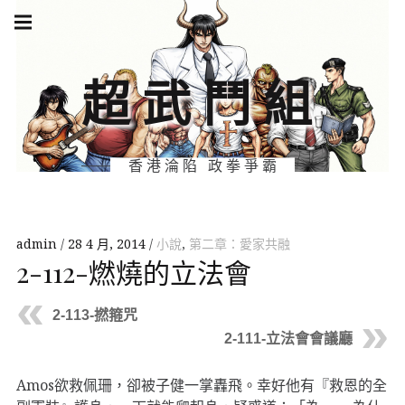
Skip
Main
navigation
to
Menu
content
超武鬥組
香港淪陷 政拳爭霸
admin
28 4 月, 2014
小說
,
第二章：愛家共融
2-112-燃燒的立法會
2-113-撚箍咒
2-111-立法會會議廳
Amos欲救佩珊，卻被子健一掌轟飛。幸好他有『救恩的全