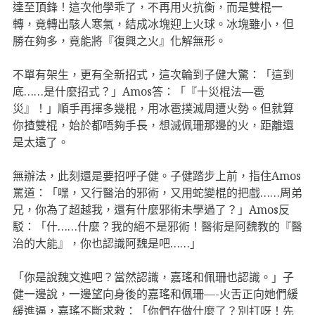
達至頂鋒！這次他學乖了，不再用火抗衡，而是雙棍一
轉，竟轉出駭人寒氣，結成冰塊迎上火球。冰塊雖小，但
勝在夠多，竟能將『復興之火』化解無形。
不單有架生，更有全新招式，這次輪到子健大驚：「這到
底……是什麼招式？」Amos答：「『十災棍法—雹
災』！」順手再揮多幾棍，用冰雹撲滅周遭火勢。但就算
你揸雙棍，始於都唔夠手長，想滅佩珊那邊的火，距離還
是太遠了。
無辦法，此刻還是要招呼子健。子健踏步上前，指住Amos
罵道：「嘿，又行醫治的邪術，又用蛇變棍的把戲……周弟
兄，你為了超越我，還有什麼邪術未學過了？」Amos反
駁：「什……什麼？我的絕不是邪術！醫術是阿魏教的『醫
治的大能』，你也認識阿魏是吧……」
「你是說魏文進吧？當然認識，嘉瑤和佩珊也認識。」子
健一邊說，一邊望向身後的嘉瑤和佩珊—-火舌正向她們緩
緩進逼，嘉瑤不斷求救：「你們在做什麼了？別打呀！先