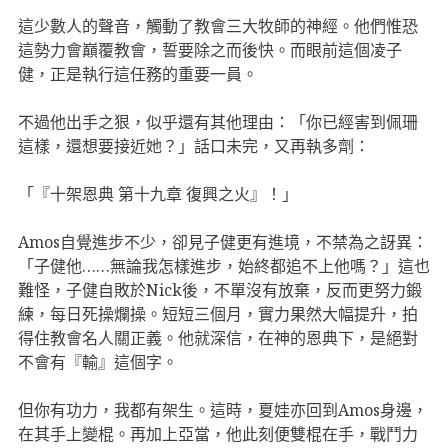
這少數人的聲音，觸動了教會三大牧師的神經。他們惟恐
這勢力會巔覆教會，誓要除之而後快。而眼前這個凌子
健，正是執行這任務的重要一員。
不過他出手之狠，似乎還有其他理由：「你已經害到佩珊
這樣，還想要接近她？」話口未完，又再執多劑：
「『十架恩典 第十九章 復興之火』！」
Amos自覺進步不少，卻見子健更有進境，不禁為之訝異：
「子健他……無論我怎樣進步，始終都追不上他嗎？」這也
難怪，子健自敗於Nick後，不單沒有放棄，反而更努力鍛
練，每日死操爛操。短短三個月，實力果然大幅提升，拍
得住教會名人關正義。他就深信，在神的恩典下，是絕對
不會有『輸』這個字。
但你有功力，我都有架生。這時，夏娃亦回到Amos身邊，
在其手上變棍。再加上亞當，他此刻便雙棍在手，戰鬥力