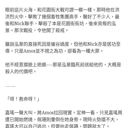
眼前這片火海，和花園街大戰可謂一模一樣。那時他在洪
洪烈火中，擊敗了幾個畜牲集團高手，醫好了不少人，最
後和Nick聯手，擊殺了本是花園街街坊，後來背叛的泓
景。那次戰役，令他開了殺戒。
雖說泓景的直接死因是催谷過度，但他和Nick亦是居功至
偉。只是Amos並不視之為功，卻看為一種大罪。
他不經意摸臉上疤痕—-那是泓景臨死前送給他的，大概是
殺人的代價吧。
……..
「呀！救命呀！」
嘉瑤一聲大叫，將Amos拉回現實。定神一看，只見嘉瑤周
遭已開始燃燒，佩珊則暈倒在她身旁。現時火勢還不大，
嘉瑤大可以自己逃出，但要抬走佩珊，問題就大了。