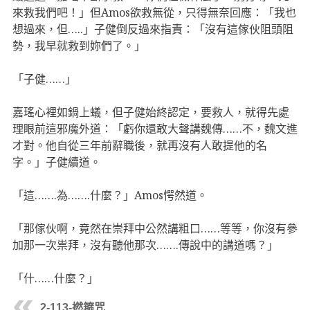
來救我們吧！」但Amos欲救無從，只得無奈回應：「我也
想過來，但…..」子健倒反過來指責：「沒有這傢伙阻頭阻
勢，我早就救到妳們了。」
「子健……」
嘉瑤心裡如鍋上蟻，但子健始終認定，要救人，就得先處
理眼前這邪魔外道：「虧你還敢大聲講魏傳……不，魏文進
才對。他自從三年前辭職後，就再沒有人敢提他的名
字。」子健續道。
「這…….為…….什麼？」Amos愕然道。
「那傢伙啊，竟然在崇拜中公然講粗口……等等，你沒有參
加那一次祟拜，沒有聽他那次…….傳說中的講道嗎？」
「什……什麼？」
2-113-撚箍咒