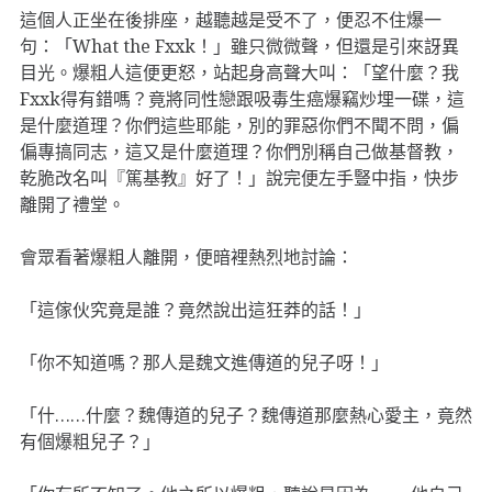
這個人正坐在後排座，越聽越是受不了，便忍不住爆一
句：「What the Fxxk！」雖只微微聲，但還是引來訝異
目光。爆粗人這便更怒，站起身高聲大叫：「望什麼？我
Fxxk得有錯嗎？竟將同性戀跟吸毒生癌爆竊炒埋一碟，這
是什麼道理？你們這些耶能，別的罪惡你們不聞不問，偏
偏專搞同志，這又是什麼道理？你們別稱自己做基督教，
乾脆改名叫『篤基教』好了！」說完便左手豎中指，快步
離開了禮堂。
會眾看著爆粗人離開，便暗裡熱烈地討論：
「這傢伙究竟是誰？竟然說出這狂莽的話！」
「你不知道嗎？那人是魏文進傳道的兒子呀！」
「什……什麼？魏傳道的兒子？魏傳道那麼熱心愛主，竟然
有個爆粗兒子？」