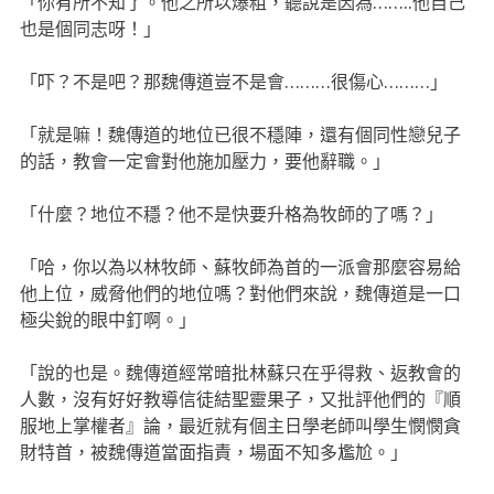
「你有所不知了。他之所以爆粗，聽說是因為……..他自己
也是個同志呀！」
「吓？不是吧？那魏傳道豈不是會………很傷心………」
「就是嘛！魏傳道的地位已很不穩陣，還有個同性戀兒子
的話，教會一定會對他施加壓力，要他辭職。」
「什麼？地位不穩？他不是快要升格為牧師的了嗎？」
「哈，你以為以林牧師、蘇牧師為首的一派會那麼容易給
他上位，威脅他們的地位嗎？對他們來說，魏傳道是一口
極尖銳的眼中釘啊。」
「說的也是。魏傳道經常暗批林蘇只在乎得救、返教會的
人數，沒有好好教導信徒結聖靈果子，又批評他們的『順
服地上掌權者』論，最近就有個主日學老師叫學生憫憫貪
財特首，被魏傳道當面指責，場面不知多尷尬。」