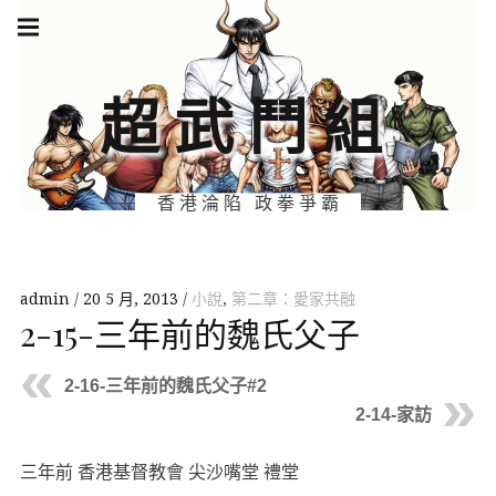
Skip
Main
navigation
to
Menu
content
超武鬥組
香港淪陷 政拳爭霸
admin
20 5 月, 2013
小說
,
第二章：愛家共融
2-15-三年前的魏氏父子
2-16-三年前的魏氏父子#2
2-14-家訪
三年前 香港基督教會 尖沙嘴堂 禮堂