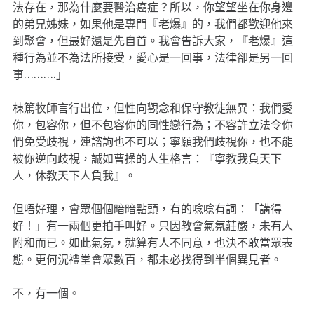
法存在，那為什麼要醫治癌症？所以，你望望坐在你身邊
的弟兄姊妹，如果他是專門『老爆』的，我們都歡迎他來
到聚會，但最好還是先自首。我會告訴大家，『老爆』這
種行為並不為法所接受，愛心是一回事，法律卻是另一回
事……….」
棟篤牧師言行出位，但性向觀念和保守教徒無異：我們愛
你，包容你，但不包容你的同性戀行為；不容許立法令你
們免受歧視，連諮詢也不可以；寧願我們歧視你，也不能
被你逆向歧視，誠如曹操的人生格言：『寧教我負天下
人，休教天下人負我』。
但唔好理，會眾個個暗暗點頭，有的唸唸有詞：「講得
好！」有一兩個更拍手叫好。只因教會氣氛莊嚴，未有人
附和而已。如此氣氛，就算有人不同意，也決不敢當眾表
態。更何況禮堂會眾數百，都未必找得到半個異見者。
不，有一個。