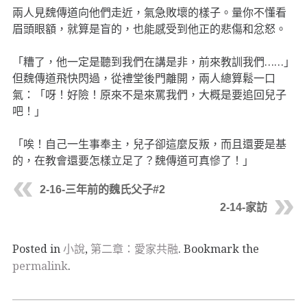
兩人見魏傳道向他們走近，氣急敗壞的樣子。量你不懂看
眉頭眼額，就算是盲的，也能感受到他正的悲傷和忿怒。
「糟了，他一定是聽到我們在講是非，前來教訓我們……」
但魏傳道飛快閃過，從禮堂後門離開，兩人總算鬆一口
氣：「呀！好險！原來不是來罵我們，大概是要追回兒子
吧！」
「唉！自己一生事奉主，兒子卻這麼反叛，而且還要是基
的，在教會還要怎樣立足了？魏傳道可真慘了！」
2-16-三年前的魏氏父子#2
2-14-家訪
Posted in
小說
,
第二章：愛家共融
. Bookmark the
permalink
.