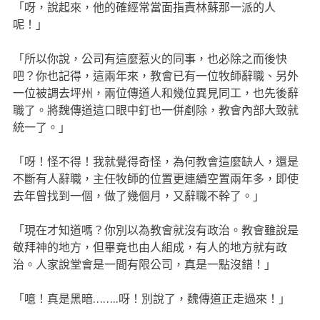
「呀，說起來，他的確經常當面指責林蘇那一派的人
呢！」
「所以你說，公司有這麼惹火的同事，也必除之而後快
吧？你也記得，這兩年來，教會已有一位牧師辭職、另外
一位被調去坪州，兩位傳道人和幾位異見同工，也先後辭
職了。將魏傳道這口眼中釘也一併剷除，教會內部大致就
統一了。」
「呀！怪不得！我就覺得奇怪，為何教會這麼缺人，還是
不斷有人辭職，主任牧師的位置更連續空置兩年多，即使
去年曾找到一個，做了幾個月，又辭職不幹了。」
「現在才知道嗎？你別以為教會就沒有政治。教會雖說是
敬拜神的地方，但畢竟也由人組成，有人的地方就有政
治。人家說堂會是一間有限公司，真是一點沒錯！」
「噫！真是黑暗……..呀！別說了，魏傳道正走過來！」