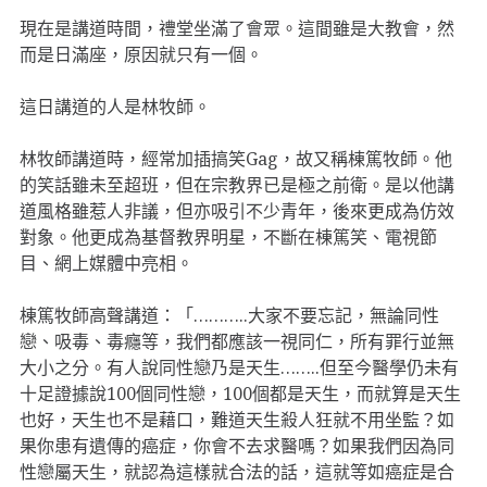
現在是講道時間，禮堂坐滿了會眾。這間雖是大教會，然
而是日滿座，原因就只有一個。
這日講道的人是林牧師。
林牧師講道時，經常加插搞笑Gag，故又稱棟篤牧師。他
的笑話雖未至超班，但在宗教界已是極之前衛。是以他講
道風格雖惹人非議，但亦吸引不少青年，後來更成為仿效
對象。他更成為基督教界明星，不斷在棟篤笑、電視節
目、網上媒體中亮相。
棟篤牧師高聲講道：「………..大家不要忘記，無論同性
戀、吸毒、毒癮等，我們都應該一視同仁，所有罪行並無
大小之分。有人說同性戀乃是天生……..但至今醫學仍未有
十足證據說100個同性戀，100個都是天生，而就算是天生
也好，天生也不是藉口，難道天生殺人狂就不用坐監？如
果你患有遺傳的癌症，你會不去求醫嗎？如果我們因為同
性戀屬天生，就認為這樣就合法的話，這就等如癌症是合