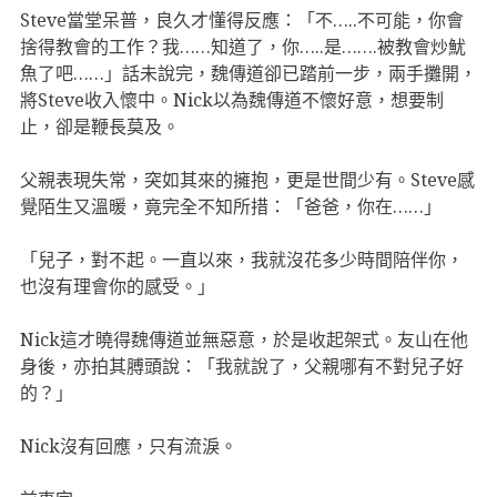
Steve當堂呆普，良久才懂得反應：「不…..不可能，你會
捨得教會的工作？我……知道了，你…..是…….被教會炒魷
魚了吧……」話未說完，魏傳道卻已踏前一步，兩手攤開，
將Steve收入懷中。Nick以為魏傳道不懷好意，想要制
止，卻是鞭長莫及。
父親表現失常，突如其來的擁抱，更是世間少有。Steve感
覺陌生又溫暖，竟完全不知所措：「爸爸，你在……」
「兒子，對不起。一直以來，我就沒花多少時間陪伴你，
也沒有理會你的感受。」
Nick這才曉得魏傳道並無惡意，於是收起架式。友山在他
身後，亦拍其膊頭說：「我就說了，父親哪有不對兒子好
的？」
Nick沒有回應，只有流淚。