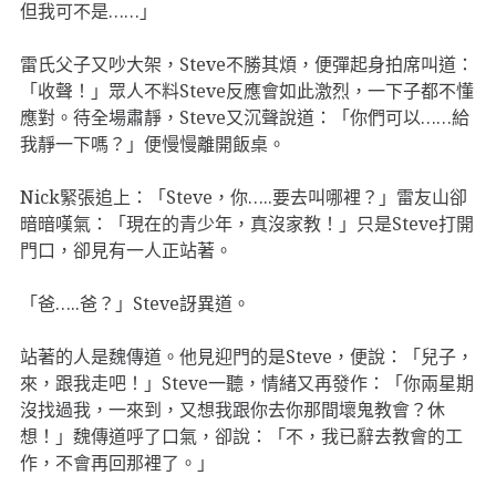
但我可不是……」
雷氏父子又吵大架，Steve不勝其煩，便彈起身拍席叫道：
「收聲！」眾人不料Steve反應會如此激烈，一下子都不懂
應對。待全場肅靜，Steve又沉聲說道：「你們可以……給
我靜一下嗎？」便慢慢離開飯桌。
Nick緊張追上：「Steve，你…..要去叫哪裡？」雷友山卻
暗暗嘆氣：「現在的青少年，真沒家教！」只是Steve打開
門口，卻見有一人正站著。
「爸…..爸？」Steve訝異道。
站著的人是魏傳道。他見迎門的是Steve，便說：「兒子，
來，跟我走吧！」Steve一聽，情緒又再發作：「你兩星期
沒找過我，一來到，又想我跟你去你那間壞鬼教會？休
想！」魏傳道呼了口氣，卻說：「不，我已辭去教會的工
作，不會再回那裡了。」