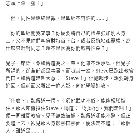
志頭上踩一腳！」
「但，同性戀始終是罪，是聖經不容許的…….」
「你的聖經關我叉事？你硬要將自己的標準強加別人身
上，又不見你們叫貪財特首下台，或者反抗地產霸權？為
什麼只針對同志？還不是因為你們欺善怕惡？」
兒子一席話，令魏傳道為之一窒。他雖不想承認，但兒子
所講的，卻全部都是事實。而趁其一窒，Steve已跑出教會
門口。魏傳道暗叫大意：「Steve！」但剛起步，想要轉身
追回，但前面又殺出一條人影，向他舉腳進攻。
「什麼？」魏傳道一愕。幸虧他武功不俗，能夠輕鬆擋
住。那人趁機拉住Steve，喝道：「別理他，我們走吧！」
便一同離開教會。兒子無故被擄，魏傳道哪能不驚？但正
要追上去，卻見那人身影熟口熟面，便決定不追：「那個
人，難道是……..」