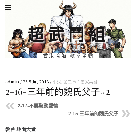
Skip
Main
navigation
to
Menu
content
超武鬥組
香港淪陷 政拳爭霸
admin
23 5 月, 2013
小說
,
第二章：愛家共融
2-16-三年前的魏氏父子#2
2-17-不要驚動愛情
2-15-三年前的魏氏父子
教會 地面大堂