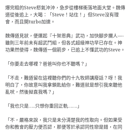
爆完粗的Steve怒氣沖沖，急步從樓梯衝落地面大堂。魏傳
道從後追上，大喝：「Steve！站住！」但Steve沒有理
會，而且開turbo加速。
魏傳道見狀，便運起『十架恩典』武功，加快腳步攔人—-
雖則三年前未有超武鬥組，但各式超級神功早已存在。神
功果然使得，魏傳道一個箭步，已追上不懂武功的Steve。
「你要走去哪裡？爸爸叫你也不聽嗎？」
「不走，難道留在這裡聽你們的十九牧師講廢話？呀！我
明白了，你故意叫我拿鎖匙給你，難道就是想引我來聽他
亂吠，然後拗直我嗎？」
「我也只是…..只想你重回正軌…….」
「不，嚴格來說，我只是未分清楚我的性取向。但如果受
你和教會的壓力便否認，那便等於承認同性戀是錯，在同