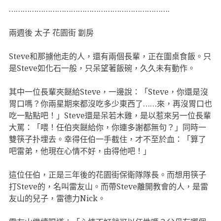
…………………………………………………………….
兩週後 太子 花園街 劏房
Steve和那擄他走的人，還有兩個長輩，正在圍桌食飯。只
是Steve如化石一般，只呆望著飯碗，久久未有動作。
其中一位長輩夾餸給Steve，一邊說：「Steve，你還是沒
胃口嗎？你兩星期來都沒吃多少東西了……來，再沒胃口也
吃一點點吧！」Steve還是呆若木雞，是以惹來另一位長輩
大罵：「喂！任伯夾餸給你，你連多謝都無句？」同時一
雙筷子扑埋去。幸得任伯一手截住，才不至於血：「算了
吧雷弟，他現在心情不好，由得他吧！」
這位任伯，正是三年後的花園街保衛隊隊長。而想用筷子
打Steve的，名叫雷友山。而帶Steve離開教會的人，是雷
友山的兒子，雷德力Nick。