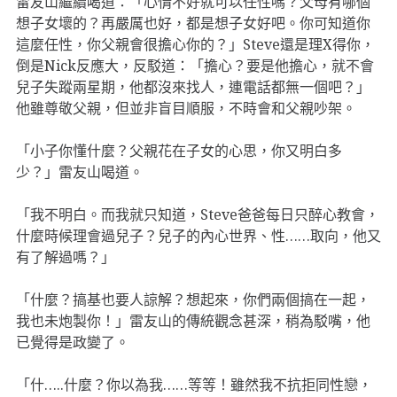
雷友山繼續喝道：「心情不好就可以任性嗎？父母有哪個
想子女壞的？再嚴厲也好，都是想子女好吧。你可知道你
這麼任性，你父親會很擔心你的？」Steve還是理X得你，
倒是Nick反應大，反駁道：「擔心？要是他擔心，就不會
兒子失蹤兩星期，他都沒來找人，連電話都無一個吧？」
他雖尊敬父親，但並非盲目順服，不時會和父親吵架。
「小子你懂什麼？父親花在子女的心思，你又明白多
少？」雷友山喝道。
「我不明白。而我就只知道，Steve爸爸每日只醉心教會，
什麼時候理會過兒子？兒子的內心世界、性……取向，他又
有了解過嗎？」
「什麼？搞基也要人諒解？想起來，你們兩個搞在一起，
我也未炮製你！」雷友山的傳統觀念甚深，稍為駁嘴，他
已覺得是政變了。
「什…..什麼？你以為我……等等！雖然我不抗拒同性戀，