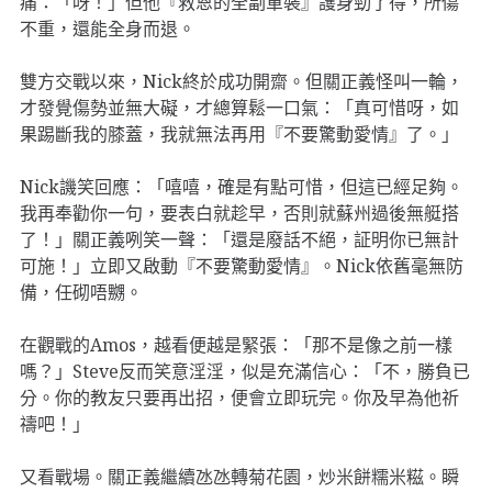
痛：「呀！」但他『救恩的全副軍裝』護身勁了得，所傷
不重，還能全身而退。
雙方交戰以來，Nick終於成功開齋。但關正義怪叫一輪，
才發覺傷勢並無大礙，才總算鬆一口氣：「真可惜呀，如
果踢斷我的膝蓋，我就無法再用『不要驚動愛情』了。」
Nick譏笑回應：「嘻嘻，確是有點可惜，但這已經足夠。
我再奉勸你一句，要表白就趁早，否則就蘇州過後無艇搭
了！」關正義咧笑一聲：「還是廢話不絕，証明你已無計
可施！」立即又啟動『不要驚動愛情』。Nick依舊毫無防
備，任砌唔嬲。
在觀戰的Amos，越看便越是緊張：「那不是像之前一樣
嗎？」Steve反而笑意淫淫，似是充滿信心：「不，勝負已
分。你的教友只要再出招，便會立即玩完。你及早為他祈
禱吧！」
又看戰場。關正義繼續氹氹轉菊花園，炒米餅糯米糍。瞬