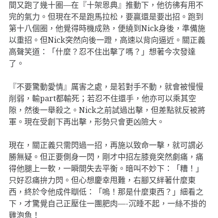
間又跑了幾十圈—在『十架恩典』推動下，他彷彿有用不
完的氣力。但現在不是跑馬拉松，要贏還是要出招。跑到
第十八個圈，他覺得時機成熟，便繞到Nick身後，準備施
以重招。但Nick突然向後一蹬，高速以背向逼近。關正義
高聲笑道：「什麼？忍不住出擊了嗎？」想著今次發達
了。
『不要驚動愛情』厲害之處，是若對手不動，就會被慢慢
削弱，輸part都輸死；若忍不住還手，他亦可以乘其空
隙，然後一舉殺之。Nick之前試過出擊，但差點就反被將
軍。現在受創下再出擊，形勢只會更凶險大。
現在，關正義只需閃過一招，再施以致命一擊，就可謂必
勝無疑。但正要側身一閃，剛才中招左膝竟突然劇痛，痛
得他腿上一軟，一瞬間失去平衡。暗叫不妙下：「糟！」
只好忍痛拚力閃。但心想慶幸甩難，右腳又絆著什麼東
西，終於令他成件瞓低：「嗚！那是什麼東西？」細看之
下，才驚覺自己正壓住一團肥肉—-沉睡不起，一絲不掛的
雞泡魚！