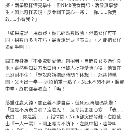
探。兩拳照樣漂亮擊中，但Nick硬食兩記，活像無事發
生。如此奇怪表現，反令關正義心一寒：「你…….你竟
敢…..小看我？」
「如果這是一場拳賽，你已經點數取勝。但追女仔可不
同，招數再多再花巧，最後還是要『表白』，才能把女仔
追到手啊！」
關正義身為『不要驚動愛情』創招者，自問食女多過你食
米。雖然明知對方出口術，但被人批評愛情心得，他寶在
已忍耐不住：「想說廢話拖延時間？休想！」氹氹轉幾
圈，又再出一拳—-這招稍重一點了，Nick不閃不避，腹部
中拳，終於都要嘔血：「嗚！」
落重注贏大錢，關正義不勝自喜。但Nick再加碼挑釁：
「還是不肯表白嗎？沒膽鬼！」反令其更加心寒：「表…..
表白……你是說…….」錯愕間，Nick卻突然發難，右腳使
出『一人一票』。關正義冷不防下，左膝中招，哇聲叫