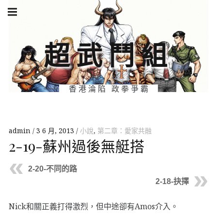
Skip
Main
navigation
to
Menu
content
超武鬥組
香港淪陷 政拳爭霸
admin
3 6 月, 2013
小說
,
第二章：愛家共融
2-19-蘇州過後無艇搭
2-20-不同的路
2-18-抉擇
Nick和關正義打得激烈，但中途卻有Amos介入。