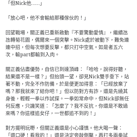
「但Nick他……」
「放心吧，他不會輸給那種傢伙的！」
回望戰場，關正義已重新啟動『不要驚動愛情』，繼續氹
氹轉菊花園，偶爾來一個突擊。Nick處於被動下，難免連
連中招，但每次想要反擊，都只打中空氣。如是者五六
次，輸part都輸到入肉。
關正義佔盡優勢，自信已到達頂峰：「哈哈，說得好聽，
結果還不是一樣？」但抬頭一望，卻見Nick雙手垂下，站
著不動，完全不作防備，於是便更加得意：「已經放棄了
嗎？那我就來了結你吧！」但以防對方有詐，還是先繞其
身後，輕輕一拳以作試探。一拳如常命中，但Nick卻無任
何反應，只譏笑道：「怎麼了？我不反抗，你還是不敢過
來嗎？你這樣追女仔，一世都追不到的！」
對方擺明玩嘢，但關正義還是小心謹慎。他大喝一聲：
「還口硬！看我的！」還是決定旁敲側擊，再打多兩拳試