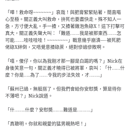
「嘩！救命呀~~~~~~~」哀哉！與肥膏緊緊貼著，簡直嘔
心至極。關正義大叫救命，拚死也要盡快走。殊不知人一
急，方寸便大亂。手一揸，又揸著雞泡魚碌X！這下打擊可
真大，關正義失聲大叫：「難道…….我是被那東西…….怎
可能…….哇哇哇哇！~~~~~~~~」戰意幾乎崩潰—-被死肥
佬碌X絆倒，又唔覺意揸碌蔗，絕對慘過慘敗啊。
「嘻，傻仔，你以為我剛才那一腳是白踢的嗎？」Nick在
身後笑意一句，關正義才曉得已被將軍，哀叫：「什……什
麼？你是…..為了……令我的步法失效，才……..」
「蘇州已過，無艇搭了。但我們會給你安慰獎，算是待你
不薄吧？」Nick說道。
「什……..什麼？安慰奬……..難道是……….」
「真聰明。你就和親愛的猛男親熱吧！」