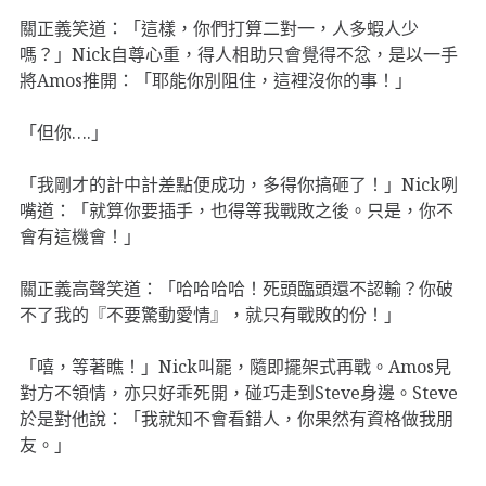
關正義笑道：「這樣，你們打算二對一，人多蝦人少
嗎？」Nick自尊心重，得人相助只會覺得不忿，是以一手
將Amos推開：「耶能你別阻住，這裡沒你的事！」
「但你….」
「我剛才的計中計差點便成功，多得你搞砸了！」Nick咧
嘴道：「就算你要插手，也得等我戰敗之後。只是，你不
會有這機會！」
關正義高聲笑道：「哈哈哈哈！死頭臨頭還不認輸？你破
不了我的『不要驚動愛情』，就只有戰敗的份！」
「嘻，等著瞧！」Nick叫罷，隨即擺架式再戰。Amos見
對方不領情，亦只好乖死開，碰巧走到Steve身邊。Steve
於是對他說：「我就知不會看錯人，你果然有資格做我朋
友。」