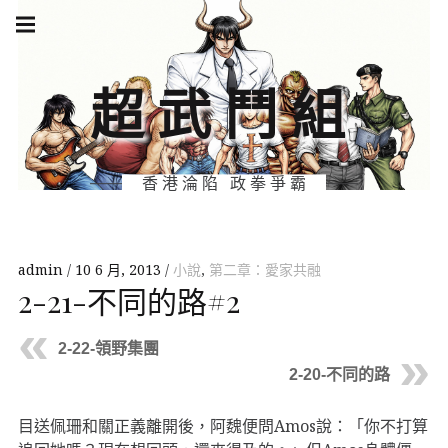
Skip
Main
navigation
to
Menu
content
超武鬥組
香港淪陷 政拳爭霸
admin
10 6 月, 2013
小說
,
第二章：愛家共融
2-21-不同的路#2
2-22-領野集團
2-20-不同的路
目送佩珊和關正義離開後，阿魏便問Amos說：「你不打算