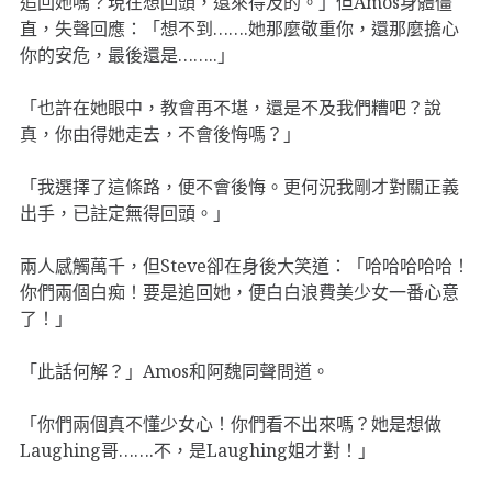
追回她嗎？現在想回頭，還來得及的。」但Amos身體僵
直，失聲回應：「想不到…….她那麼敬重你，還那麼擔心
你的安危，最後還是……..」
「也許在她眼中，教會再不堪，還是不及我們糟吧？說
真，你由得她走去，不會後悔嗎？」
「我選擇了這條路，便不會後悔。更何況我剛才對關正義
出手，已註定無得回頭。」
兩人感觸萬千，但Steve卻在身後大笑道：「哈哈哈哈哈！
你們兩個白痴！要是追回她，便白白浪費美少女一番心意
了！」
「此話何解？」Amos和阿魏同聲問道。
「你們兩個真不懂少女心！你們看不出來嗎？她是想做
Laughing哥…….不，是Laughing姐才對！」