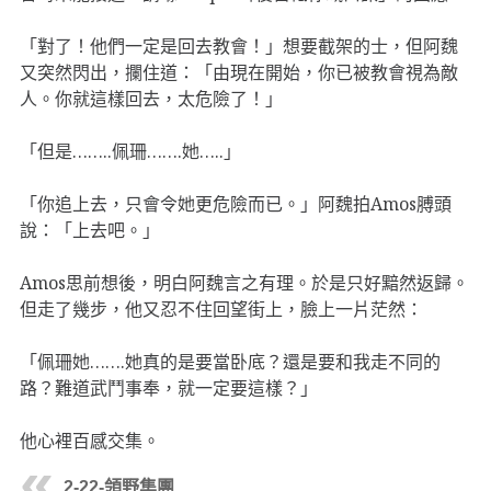
「對了！他們一定是回去教會！」想要截架的士，但阿魏
又突然閃出，攔住道：「由現在開始，你已被教會視為敵
人。你就這樣回去，太危險了！」
「但是……..佩珊…….她…..」
「你追上去，只會令她更危險而已。」阿魏拍Amos膊頭
說：「上去吧。」
Amos思前想後，明白阿魏言之有理。於是只好黯然返歸。
但走了幾步，他又忍不住回望街上，臉上一片茫然：
「佩珊她…….她真的是要當卧底？還是要和我走不同的
路？難道武鬥事奉，就一定要這樣？」
他心裡百感交集。
2-22-領野集團