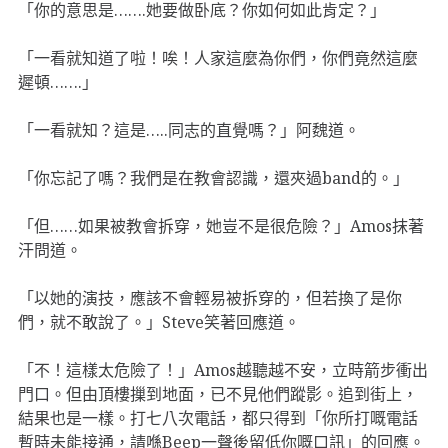
「你的意思是…….她要做卧底？你如何如此肯定？」
「一看就知道了啦！唉！人家這麼為你們，你們竟然這麼
遲頓…….」
「一看就知？這是…..同志的直覺嗎？」阿魏道。
「你忘記了嗎？我們是在教會認識，還夾過band的。」
「但……如果被教會拆穿，她豈不是很危險？」Amos抹著
汗問道。
「以她的演技，應該不會輕易被拆穿的，但若換了是你
們，就不敢說了。」Steve笑著回應道。
「不！這樣太危險了！」Amos越聽越不安，立時箭步衝出
門口。但由頂樓摷到地面，已不見他們蹤影。追到街上，
結果也是一樣。打七八次電話，都只得到「你所打嘅電話
暫時未能接通，請喺Beep一聲後留低你嘅口訊」的回應。