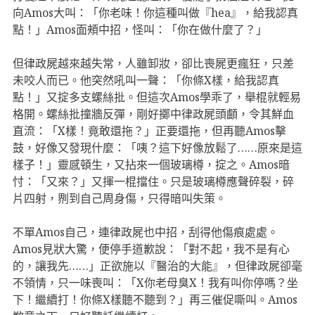
向Amos大叫：「你老味！你這種叫做『hea』，給我認真
點！」Amos面頰中招，怪叫：「你在做什麼了？」
但律政屍越來越失常，人雖卸妝，卻比喪屍更瘋狂，只差
未咬人而已。他突然吼叫一聲：「你條X樣，給我認真
點！」又掟多支螺絲批。但這次Amos學乖了，舉棍就輕易
格開。螺絲批撞牆反彈，剛好擲中律政屍頭顱，令其鮮血
直流：「X樣！竟敢還拖？」正要還拖，但再聽Amos擊
鼓，好像又發現什麼：「咦？這下好像放鬆了……原來是這
樣子！」靈感頓生，又拈來一個玻璃樽，掟之。Amos暗
忖：「又來？」又揮一棍擋住。只是玻璃樽應聲碎裂，碎
片四射，𠝹到自己周身傷，只得暗叫失策。
不單Amos自己，連律政屍也中招，刮得他傷痕處處。
Amos見狀大驚，便停手道歉說：「對不起，我不是有心
的，讓我先……」正欲施以『醫治的大能』，但律政屍卻毫
不領情，只一味喪叫：「X你老母臭X！我有叫你停嗎？坐
下！繼續打！你條X樣聽不聽到？」再三催促嘶叫。Amos