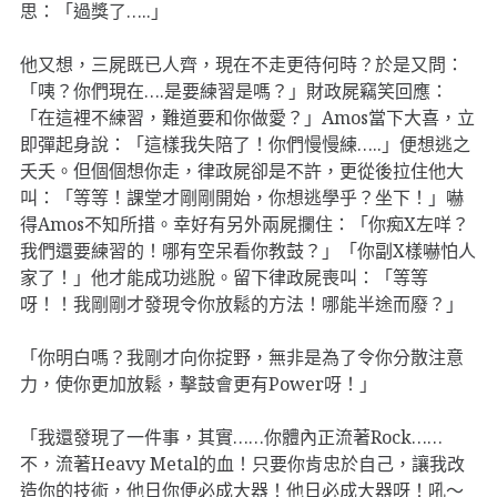
思：「過獎了…..」
他又想，三屍既已人齊，現在不走更待何時？於是又問：
「咦？你們現在….是要練習是嗎？」財政屍竊笑回應：
「在這裡不練習，難道要和你做愛？」Amos當下大喜，立
即彈起身說：「這樣我失陪了！你們慢慢練…..」便想逃之
夭夭。但個個想你走，律政屍卻是不許，更從後拉住他大
叫：「等等！課堂才剛剛開始，你想逃學乎？坐下！」嚇
得Amos不知所措。幸好有另外兩屍攔住：「你痴X左咩？
我們還要練習的！哪有空呆看你教鼓？」「你副X樣嚇怕人
家了！」他才能成功逃脫。留下律政屍喪叫：「等等
呀！！我剛剛才發現令你放鬆的方法！哪能半途而廢？」
「你明白嗎？我剛才向你掟野，無非是為了令你分散注意
力，使你更加放鬆，擊鼓會更有Power呀！」
「我還發現了一件事，其實……你體內正流著Rock……
不，流著Heavy Metal的血！只要你肯忠於自己，讓我改
造你的技術，他日你便必成大器！他日必成大器呀！吼〜