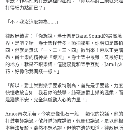
軍鼓，作為他的打鼓課程的起頭：「你以為爵士樂就只是
打得細力點而已？」
「不，我沒這麼認為……」
律政屍續道：「你想說，爵士樂是Band Sound的最高境
界，是吧？啱！爵士樂怪音多，節拍複雜，你明知是四拍
四，但就是無法『一、二、三、四』數出來！包以正更講
過，爵士樂的精神是『即興』。爵士樂中最難，又最好玩
的地方，就是不跟樂譜，僅隨感覺和樂手互動，Jam出火
花，好像你我閒談一樣。」
「所以，爵士樂對樂手要求特別高，首先是手要鬆，力度
快慢收放自如！我看你的鼓擊，絲毫無爵士樂的溫柔，而
是猶豫不安，完全無感動人心的力量！」
Amos再次呆著，今次更像化石一般—-類似的說話，他的
打鼓老師講過，敬拜隊領隊講過，佩珊也講過，是以他根
本無法反駁。雖然不想承認，但他亦清楚知道，律政屍所