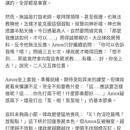
講的，全部都是事實。
然而，無論是打鼓老師、敬拜隊領隊、甚至佩珊，也無法
教曉他，怎樣才能克服這個弱點。就算向神祈禱，神也無
透露半點天機。今日遇著高人，自然要問過究竟：「那麼
我應該如何，才可以……」問得誠懇親切，大出律政屍預
料，反令他無法反應。Amos只好繼續追問：「你可以告訴
我嗎？喂！」問過三五七次，律政屍才曉得回應：「想不
到……耶能竟然會向我這喪屍求教……有種……好，你坐上
去！」說完，二人又互換位置。
Amos坐上套鼓，準備就緒，期待突如其來的課堂。但律政
屍看來備課不足，完全不知要教什麼：「這…..應該要怎樣
做呢？這…….你先打兩下吧！什麼節奏都好…….」Amos疑
惑兩下，還是打出「泵，啪！泵泵啪！」的基本節奏。
豈料未夠兩小節，律政屍便猛地喪吼：「X！你沒吃飯嗎？
放鬆點！」這下終於回復喪屍本色。但Amos反被嚇窒，越
打便越不放鬆。律政屍越聽越炆，便隨手找個煙灰缸，掟