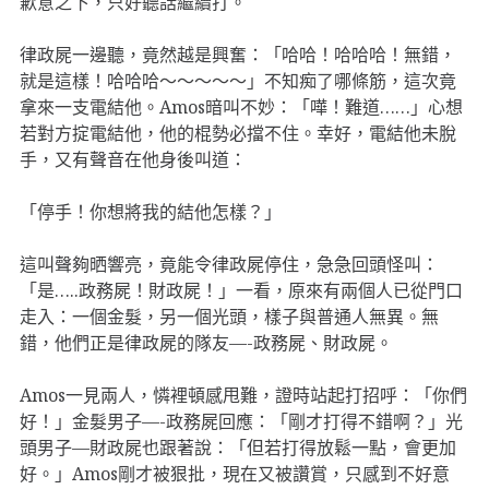
歉意之下，只好聽話繼續打。
律政屍一邊聽，竟然越是興奮：「哈哈！哈哈哈！無錯，
就是這樣！哈哈哈〜〜〜〜〜」不知痴了哪條筋，這次竟
拿來一支電結他。Amos暗叫不妙：「嘩！難道……」心想
若對方掟電結他，他的棍勢必擋不住。幸好，電結他未脫
手，又有聲音在他身後叫道：
「停手！你想將我的結他怎樣？」
這叫聲夠晒響亮，竟能令律政屍停住，急急回頭怪叫：
「是…..政務屍！財政屍！」一看，原來有兩個人已從門口
走入：一個金髮，另一個光頭，樣子與普通人無異。無
錯，他們正是律政屍的隊友—-政務屍、財政屍。
Amos一見兩人，憐裡頓感甩難，證時站起打招呼：「你們
好！」金髮男子—-政務屍回應：「剛才打得不錯啊？」光
頭男子—財政屍也跟著說：「但若打得放鬆一點，會更加
好。」Amos剛才被狠批，現在又被讚賞，只感到不好意