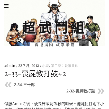
Skip
Main
navigation
to
Menu
content
超武鬥組
香港淪陷 政拳爭霸
admin
22 7 月, 2013
小說
,
第二章：愛家共融
2-33-喪屍教打鼓#2
2-34-三十席
2-32-喪屍教打鼓
懾服Amos之後，便是律政屍說教的時候。他隨便打兩下小