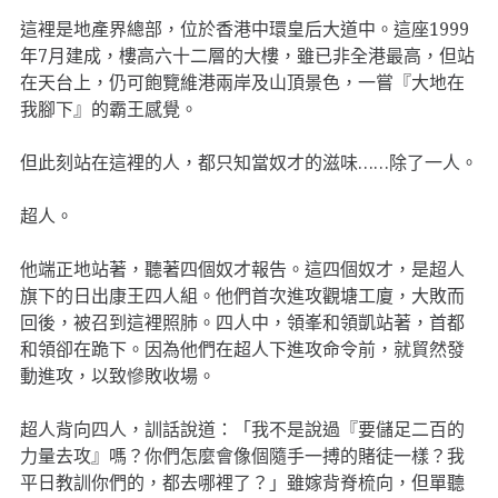
這裡是地產界總部，位於香港中環皇后大道中。這座1999
年7月建成，樓高六十二層的大樓，雖已非全港最高，但站
在天台上，仍可飽覽維港兩岸及山頂景色，一嘗『大地在
我腳下』的霸王感覺。
但此刻站在這裡的人，都只知當奴才的滋味……除了一人。
超人。
他端正地站著，聽著四個奴才報告。這四個奴才，是超人
旗下的日出康王四人組。他們首次進攻觀塘工廈，大敗而
回後，被召到這裡照肺。四人中，領峯和領凱站著，首都
和領卻在跪下。因為他們在超人下進攻命令前，就貿然發
動進攻，以致慘敗收場。
超人背向四人，訓話說道：「我不是說過『要儲足二百的
力量去攻』嗎？你們怎麼會像個隨手一搏的賭徒一樣？我
平日教訓你們的，都去哪裡了？」雖嫁背脊梳向，但單聽