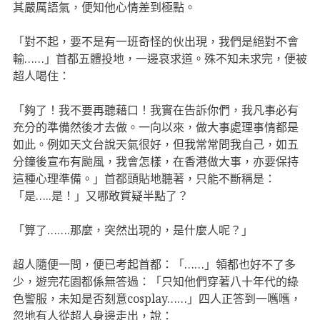
其嚴厲語氣，便知他心情差到極點。
「對不起，要不是有一班奇怪的伙出現，我們是絕對不會
輸……」首都五體投地，一邊哀求道。殊不知未求完，便被
超人喝住：
「夠了！我不要再聽藉口！我實在告訴你們，我凡事必有
充分的準備然後才去做。一向以來，做大事處理事情都是
如此。例如天文台說天氣很好，但我常常問我自己，如五
分鐘後宣布有颱風，我會怎樣，在香港做大事，亦要保持
這種心理準備。」首都頭貼地聽著，只能不斷稱是：
「是…..是！」又哪敢質疑半點了？
「算了…….那麼，突然出現的，是什麼人呢？」
超人隨便一問，便已考起首都：「……」領都也好不了多
少，遊完花園都係無答過：「只知他們穿著八十年代的綠
色警服，未知是否刻意cosplay……」四人正答到一嚿嚿，
忽地有人從超人身邊走出，說：