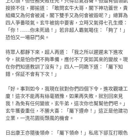
上心頭，但任務失敗在先，只得忍氣吞聲。但還有個領凱
按捺不住，揶揄道：「敢問玄牛大哥，閣下神功蓋世，貴
組織又為何會被滅，閣下雙手又為何會被毀呢？」總算為
四人爭番啖氣。玄牛被挑中要害，立時又氣得七孔生煙：
「你！…….你未死過！」若非超人霸氣喝住：「夠了！」
恐怕又一場惡鬥矣。
待眾人都靜下來，超人再道：「我之所以遲遲未下進攻
令，就是怕你們不夠準備，應付不了突如其來的變故。現
在你們知道教訓了沒有？」四人一同跪下道：「屬下知
錯，保証不會有下次！」
「好。事到如今，我現在就對你們四個下令，進攻觀塘工
廈！這次不能再有絲毫猶豫，如果再失敗，就別回來見
我！為免有任何變故，玄牛弟，這次你也幫幫他們吧。」
玄牛獲委重任，不勝大喜：「屬下遵命！」這正是他建功
立業，一洗花園街頹風的機會。
日出康王亦隨後領命：「屬下領命！」私底下卻互打眼色