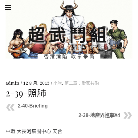
Skip
Main
navigation
to
Menu
content
超武鬥組
香港淪陷 政拳爭霸
admin
12 8 月, 2013
小說
,
第二章：愛家共融
2-39-照肺
2-40-Briefing
2-38-地產界進擊#4
中環 大長河集團中心 天台