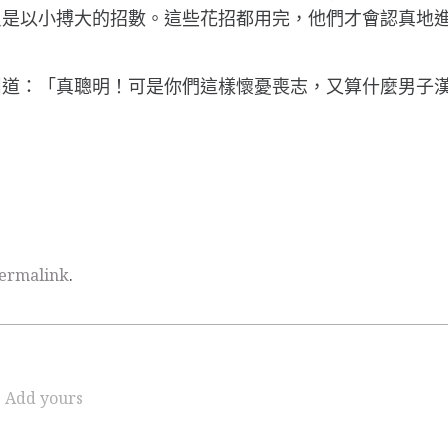
只是以小搏大的招數。這些花招都用完，他們才會認真地
叫道：「真聰明！可是你們這樣懷憂喪志，又算什麼男子
ermalink
.
Add yours