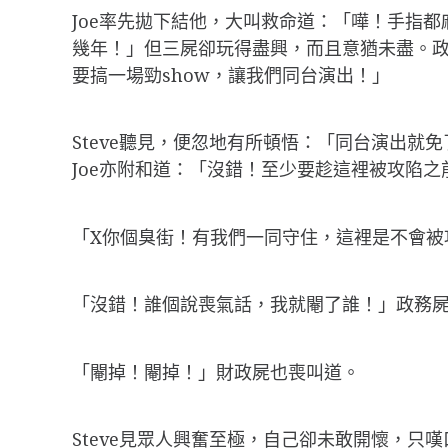
Joe率先拋下結他，大叫救命道：「嘩！手指都麻
幾年！」但三屍卻玩得盡興，而且意猶未盡。
要搞一場勁show，讓我們同台演出！」
Steve聽見，便忽地有所頓悟：「同台演出就
Joe亦附和道：「沒錯！至少要趁這裡被攻陷之
「X你個臭街！有我們一同守住，這裡是不會被
「沒錯！誰個說喪氣話，我就閹了誰！」政務
「閹掉！閹掉！」財政屍也喪叫道。
Steve見眾人興奮至極，自己卻未敢開懷，