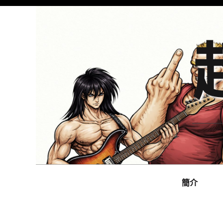
Skip
to
content
Main
navigation
簡介