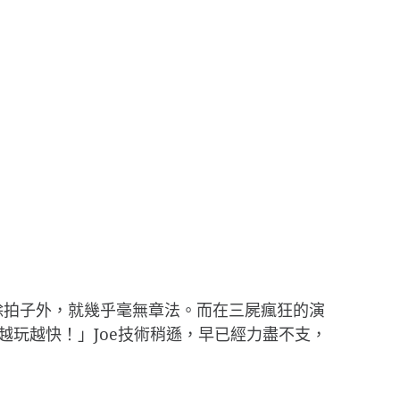
奏除拍子外，就幾乎毫無章法。而在三屍瘋狂的演
越玩越快！」Joe技術稍遜，早已經力盡不支，