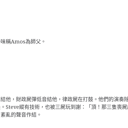
味稱Amos為師父。
務屍在彈結他，財政屍彈低音結他，律政屍在打鼓。他們的演
Steve縱有技術，也被三屍玩到謝：「頂！那三隻喪屍
片紊亂的聲音作結。