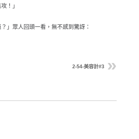
進攻！」
漢？」眾人回頭一看，無不感到驚訝：
2-54-美容計#3