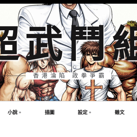
超武鬥
香港淪陷 政拳爭霸
小說
插圖
設定
雜文