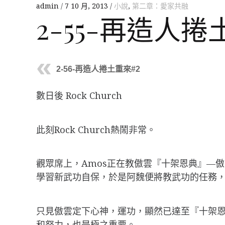
admin
7 10 月, 2013
小說
,
第二章：愛家共融
2-55-再造人
2-56-再造人捲土重來#2
數日後 Rock Church
此刻Rock Church熱鬧非常。
觀眾席上，Amos正在教傲雲『十架恩典』—
學習新武功自保，於是阿魏便將教武功的任務，
只見傲雲定下心神，運功，顯然已達至『十架恩
和努力，也是極之重要。