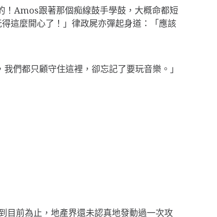
線的！Amos跟著那個痴線鼓手學鼓，大概命都短
玩得這麼開心了！」律政屍亦彈起身道：「應該
來，我們都只顧守住這裡，卻忘記了要玩音樂。」
，到目前為止，地產界還未認真地發動過一次攻