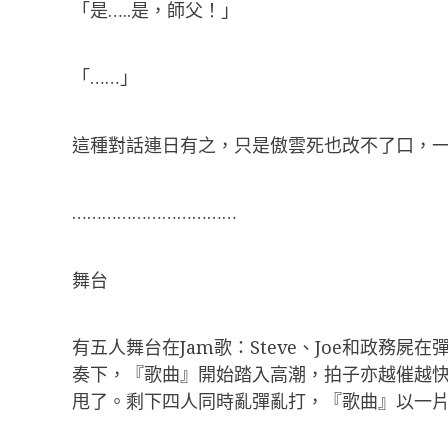
「是…..是，師父！」
「……」
這種對話連日有之，只是傲雲死也改不了口，一
……………………………
舞台
有五人舞台在Jam歌：Steve、Joe和政
奏下，『歌曲』開始踏入高潮，拍子亦越催越快。
甩了。剩下四人同時亂彈亂打，『歌曲』以一