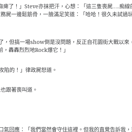
痺了！」Steve亦抹把汗，心想：「這三隻喪屍…..痴
政務屍一邊鬆筋骨，一臉滿足笑道：「哈哈！很久未試過
免了，但搞一場show倒是沒問題，反正自花園街大戰以
前，轟轟烈烈地Rock爆它！」
攻陷的！」律政屍怒道。
屍也跟著喪叫道。
只嘆口氣回應：「我們當然會守住這裡。但我的直覺告訴我