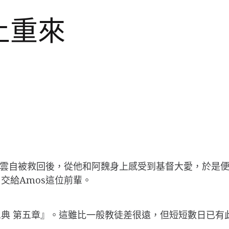
捲土重來
傲雲自被救回後，從他和阿魏身上感受到基督大愛，於是
交給Amos這位前輩。
典 第五章』。這雖比一般教徒差很遠，但短短數日已有此