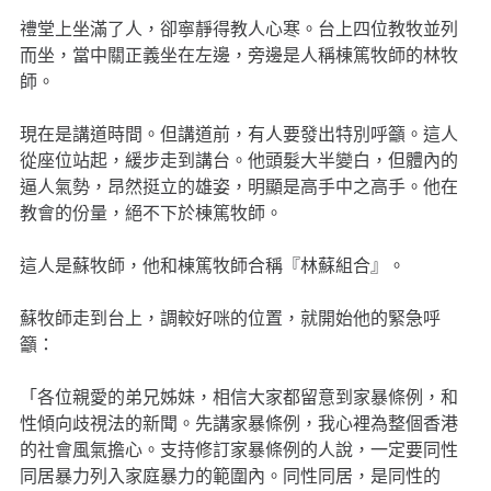
禮堂上坐滿了人，卻寧靜得教人心寒。台上四位教牧並列
而坐，當中關正義坐在左邊，旁邊是人稱棟篤牧師的林牧
師。
現在是講道時間。但講道前，有人要發出特別呼籲。這人
從座位站起，緩步走到講台。他頭髮大半變白，但體內的
逼人氣勢，昂然挺立的雄姿，明顯是高手中之高手。他在
教會的份量，絕不下於棟篤牧師。
這人是蘇牧師，他和棟篤牧師合稱『林蘇組合』。
蘇牧師走到台上，調較好咪的位置，就開始他的緊急呼
籲：
「各位親愛的弟兄姊妹，相信大家都留意到家暴條例，和
性傾向歧視法的新聞。先講家暴條例，我心裡為整個香港
的社會風氣擔心。支持修訂家暴條例的人說，一定要同性
同居暴力列入家庭暴力的範圍內。同性同居，是同性的