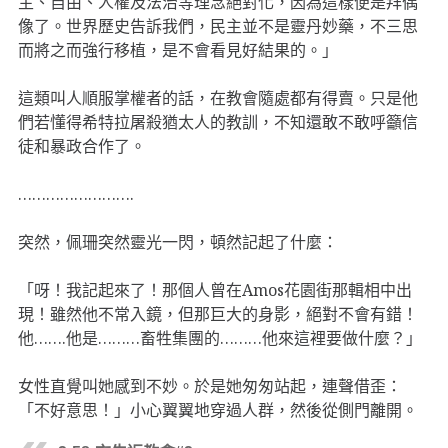
主、自由、人權及法治等理念絕對化，因為這樣便是拜偶
像了。世界歷史告訴我們，民主並不是靈丹妙藥，不三思
而將之而強行移植，是不會看見好結果的。」
這類叫人順服掌權者的話，在教會隨處都有得賣。只是他
們若懂得希特拉屠殺猶太人的教訓，不知還敢不敢呼籲信
徒和暴政合作了。
…………………….
突然，佩珊突然靈光一閃，頓然記起了什麼：
「呀！我記起來了！那個人曾在Amos花園街那輯相中出
現！雖然他不常入鏡，但那巨大的身影，絕對不會有錯！
他…….他是………畜牲集團的………他來這裡要做什麼？」
女性直覺叫她感到不妙。於是她匆匆站起，連聲借歪：
「不好意思！」小心翼翼地穿過人群，然後從側門離開。