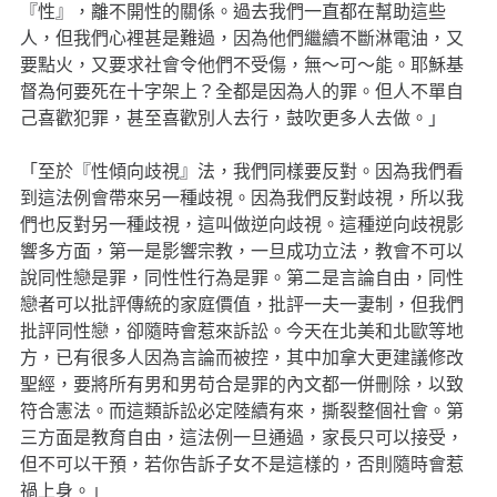
『性』，離不開性的關係。過去我們一直都在幫助這些
人，但我們心裡甚是難過，因為他們繼續不斷淋電油，又
要點火，又要求社會令他們不受傷，無〜可〜能。耶穌基
督為何要死在十字架上？全都是因為人的罪。但人不單自
己喜歡犯罪，甚至喜歡別人去行，鼓吹更多人去做。」
「至於『性傾向歧視』法，我們同樣要反對。因為我們看
到這法例會帶來另一種歧視。因為我們反對歧視，所以我
們也反對另一種歧視，這叫做逆向歧視。這種逆向歧視影
響多方面，第一是影響宗教，一旦成功立法，教會不可以
說同性戀是罪，同性性行為是罪。第二是言論自由，同性
戀者可以批評傳統的家庭價值，批評一夫一妻制，但我們
批評同性戀，卻隨時會惹來訴訟。今天在北美和北歐等地
方，已有很多人因為言論而被控，其中加拿大更建議修改
聖經，要將所有男和男苟合是罪的內文都一併刪除，以致
符合憲法。而這類訴訟必定陸續有來，撕裂整個社會。第
三方面是教育自由，這法例一旦通過，家長只可以接受，
但不可以干預，若你告訴子女不是這樣的，否則隨時會惹
禍上身。」