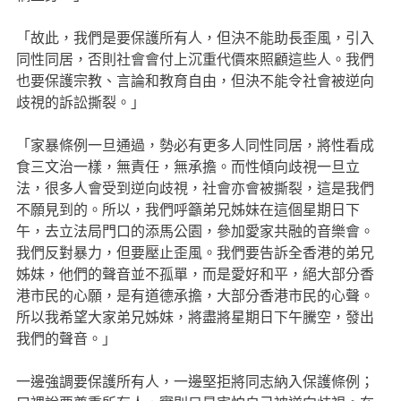
「故此，我們是要保護所有人，但決不能助長歪風，引入
同性同居，否則社會會付上沉重代價來照顧這些人。我們
也要保護宗教、言論和教育自由，但決不能令社會被逆向
歧視的訴訟撕裂。」
「家暴條例一旦通過，勢必有更多人同性同居，將性看成
食三文治一樣，無責任，無承擔。而性傾向歧視一旦立
法，很多人會受到逆向歧視，社會亦會被撕裂，這是我們
不願見到的。所以，我們呼籲弟兄姊妹在這個星期日下
午，去立法局門口的添馬公園，參加愛家共融的音樂會。
我們反對暴力，但要壓止歪風。我們要告訴全香港的弟兄
姊妹，他們的聲音並不孤單，而是愛好和平，絕大部分香
港市民的心願，是有道德承擔，大部分香港市民的心聲。
所以我希望大家弟兄姊妹，將盡將星期日下午騰空，發出
我們的聲音。」
一邊強調要保護所有人，一邊堅拒將同志納入保護條例；