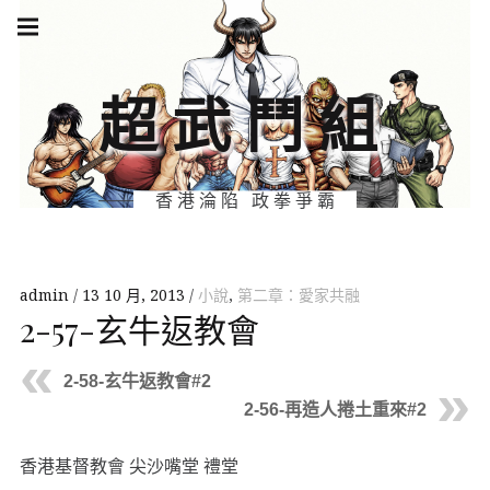
Skip
Main
navigation
to
Menu
content
超武鬥組
香港淪陷 政拳爭霸
admin
13 10 月, 2013
小說
,
第二章：愛家共融
2-57-玄牛返教會
2-58-玄牛返教會#2
2-56-再造人捲土重來#2
香港基督教會 尖沙嘴堂 禮堂