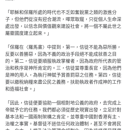
「耶穌和保羅所處的時代也不乏如奮銳黨之類的激進分
子，但他們從沒有迎合潮流，嘩眾取寵，只從個人生命深
處出發，以信念與價值觀來建設社會，將一個不屬此世之
屬靈國度建立起來。」
「保羅在〈羅馬書〉中提到，第一，信徒不能為惡所勝，
反要以善勝惡，因為不義的政治手段絕不能成就善之目
的。第二，信徒要順服執政掌權者，因為政府所代表的管
治和秩序是神所肯定的。三，信徒當尊重長官，因為他們
是神的用人，為執行神賦予賞善罰惡之任務。第四，信徒
要以繳稅納糧來盡公民之義務，扶助執政者作成神的工作
和造福社會。」
「因此，信徒便要協助一個相對地公義的政府，去完成上
帝賦予它的任務。我們都必須從歷史現實出發，立足於對
基本法和一國兩制架構之肯定，並尊重中國對香港有主、
治權之事實。基督徒不迷信任何政治體制，甚至不會將民