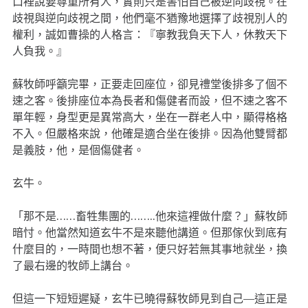
口裡說要尊重所有人，實則只是害怕自己被逆向歧視。在
歧視與逆向歧視之間，他們毫不猶豫地選擇了歧視別人的
權利，誠如曹操的人格言：『寧教我負天下人，休教天下
人負我。』
蘇牧師呼籲完畢，正要走回座位，卻見禮堂後排多了個不
速之客。後排座位本為長者和傷健者而設，但不速之客不
單年輕，身型更是異常高大，坐在一群老人中，顯得格格
不入。但嚴格來說，他確是適合坐在後排。因為他雙臂都
是義肢，他，是個傷健者。
玄牛。
「那不是……畜牲集團的……..他來這裡做什麼？」蘇牧師
暗忖。他當然知道玄牛不是來聽他講道。但那傢伙到底有
什麼目的，一時間也想不著，便只好若無其事地就坐，換
了最右邊的牧師上講台。
但這一下短短遲疑，玄牛已曉得蘇牧師見到自己—這正是