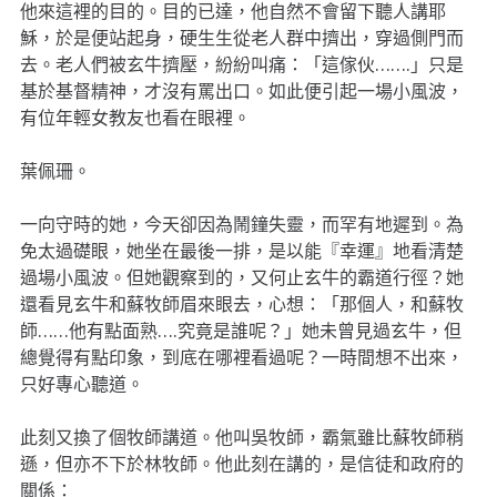
他來這裡的目的。目的已達，他自然不會留下聽人講耶
穌，於是便站起身，硬生生從老人群中擠出，穿過側門而
去。老人們被玄牛擠壓，紛紛叫痛：「這傢伙…….」只是
基於基督精神，才沒有罵出口。如此便引起一場小風波，
有位年輕女教友也看在眼裡。
葉佩珊。
一向守時的她，今天卻因為鬧鐘失靈，而罕有地遲到。為
免太過礎眼，她坐在最後一排，是以能『幸運』地看清楚
過場小風波。但她觀察到的，又何止玄牛的霸道行徑？她
還看見玄牛和蘇牧師眉來眼去，心想：「那個人，和蘇牧
師……他有點面熟….究竟是誰呢？」她未曾見過玄牛，但
總覺得有點印象，到底在哪裡看過呢？一時間想不出來，
只好專心聽道。
此刻又換了個牧師講道。他叫吳牧師，霸氣雖比蘇牧師稍
遜，但亦不下於林牧師。他此刻在講的，是信徒和政府的
關係：