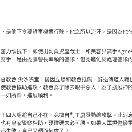
反，是他下令要貨車極速行駛。他之所以流汗，是因為他
奮力頑抗下，即使出動負資產戰士，和美容界高手Agne
佳幫手，是由禿鷹警長率領的警隊。但禿鷹忙於處理警隊
督教會 尖沙嘴堂，後因立場和教會抵觸，辭退傳道人職
誘使教會協助進攻。教會為了除去眼中惡人，為了擴展神
亦一如所料，進展順利。
康王四人組趁自己不在，竟擅自對工廈發動總攻擊。此消
方也有皇家警察相助，硬碰硬未必可勝。如果大軍損傷慘
樣都失敗，自己又顏面何處了？