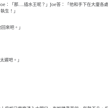
Joe：「那…..插水王呢？」Joe答：「他和手下在大
自執生！」
他回來吧。」
會太遲吧。」