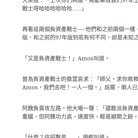
戰士呀哈哈哈哈哈哈……」
再看這兩個負資產戰士—-他們和之前兩個一樣
版，和之前的97年版到底有何不同，卻是未知
「又是負資產戰士！」Amos叫道。
曾為負資產戰士的傲雲哀求：「師父，求你救救
Amos，我們去吧！一人一個。」說罷，兩人
阿魏負責攻左路。他大喝一聲：「還敢派負資
重鎚，但阿魏功力高，速度快，輕易避開之餘
「什麼？這招數是…….」領都叫道。