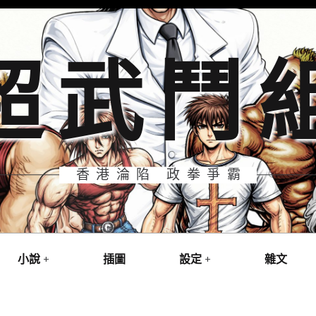
超武鬥
香港淪陷 政拳爭霸
小說
插圖
設定
雜文