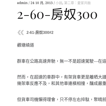
admin
24 10 月, 2013
小說
,
第二章：愛家共融
2-60-房奴300
2-61-房奴300#2
觀塘繞道
群車在公路高速奔馳，無一不是超速駕駛—在
然而，在超速的車群中，有架貨車更是離晒大譜
幾架車反應不及，和其他車連橫相撞，釀成嚴
但貨車司機懶得理會，只不停左右捽駄，聚睛