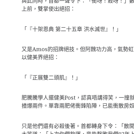
與此同時，首都一聲令下：「衝呀！殺呀！」數十
上前，雙掌使出絕招：
「『十架恩典 第二十五章 洪水滅世』！」
又是Amos的招牌絕技。但阿魏功力高，氣勢
以健美界絕招：
「『正展雙二頭肌』！」
肥騰騰學人擺健美Post，認真唔講得笑，一
揸爆兩件。單靠兩肥佬衝鋒陷陣，已能衝散房
只是他們還有必殺後著。首都轉身下令：「散
大笑道：「上次你們夠運，竟能擊敗我們97年上品