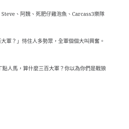
eve、阿魏、死肥仔雞泡魚、Carcass3樂隊
百大軍？」恃住人多勢眾，全軍個個大叫興奮。
這丁點人馬，算什麼三百大軍？你以為你們是戰狼