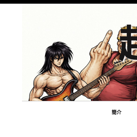
Skip
to
content
Main
navigation
簡介