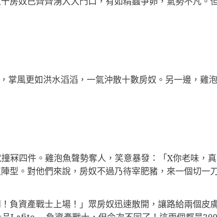
房奴已齊齊湧入大門口，有如精蟲爭卵，氣勢不凡。但Roc
虹，掌風更如洪水滔滔，一氣沖散十數房奴。另一邊，雞
撞就撞冧四件。雞泡魚聲勢奪人，笑意暴發：「X你老味，
奴陣型。對他們來說，房奴不過乃待宰肥豬，來一個切一
開！負資產戰士上場！」眾房奴迅速散開，讓路給兩個皮
Lafite…..負資產戰士，但今次不同了！這兩個都是2