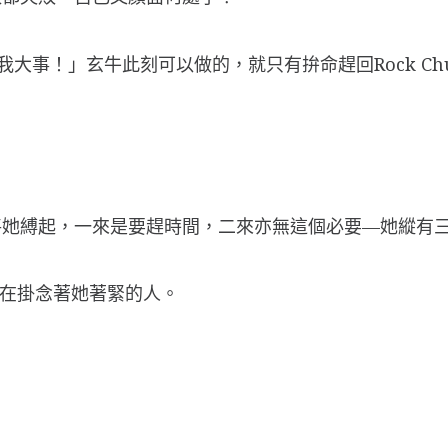
大事！」玄牛此刻可以做的，就只有拚命趕回Rock Ch
將她縛起，一來是要趕時間，二來亦無這個必要—她縱有
仍在掛念著她著緊的人。