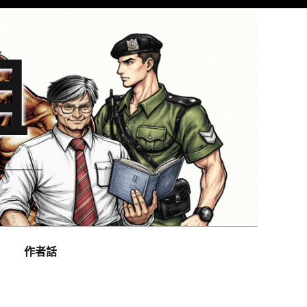
組
作者話