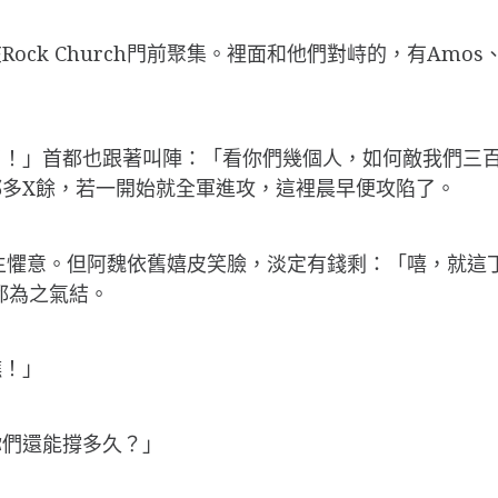
k Church門前聚集。裡面和他們對峙的，有Amos、St
了！」首都也跟著叫陣：「看你們幾個人，如何敵我們三
多X餘，若一開始就全軍進攻，這裡晨早便攻陷了。
不禁盟生懼意。但阿魏依舊嬉皮笑臉，淡定有錢剩：「嘻，就
都為之氣結。
瞧！」
你們還能撐多久？」