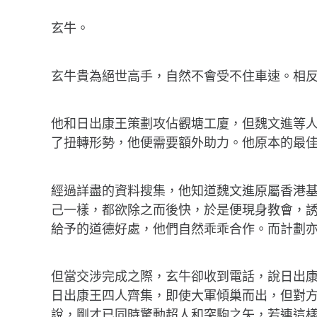
玄牛。
玄牛貴為絕世高手，自然不會受不住車速。相
他和日出康王策劃攻佔觀塘工廈，但魏文進等人
了扭轉形勢，他便需要額外助力。他原本的最
經過詳盡的資料搜集，他知道魏文進原屬香港基
己一樣，都欲除之而後快，於是便現身教會，
給予的道德好處，他們自然乖乖合作。而計劃
但當交涉完成之際，玄牛卻收到電話，說日出
日出康王四人齊集，即使大軍傾巢而出，但對
說，剛才已同時驚動超人和突駒之矢，若連這