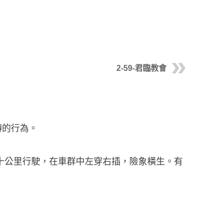
2-59-君臨教會
轉的行為。
四十公里行駛，在車群中左穿右插，險象橫生。有