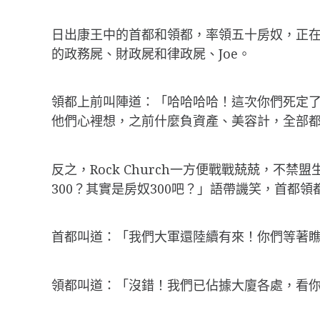
日出康王中的首都和領都，率領五十房奴，正在Roc
的政務屍、財政屍和律政屍、Joe。
領都上前叫陣道：「哈哈哈哈！這次你們死定
他們心裡想，之前什麼負資產、美容計，全部都
反之，Rock Church一方便戰戰兢兢，
300？其實是房奴300吧？」語帶譏笑，首都領
首都叫道：「我們大軍還陸續有來！你們等著
領都叫道：「沒錯！我們已佔據大廈各處，看