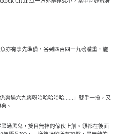
k Church一方亦絕非惹小，當中阿魏飛身
泡魚亦有事先準備，谷到四百四十九磅體重，施
真係爽過六九爽呀哈哈哈哈哈……」雙手一擒，又
刀矣。
膚黑過黑鬼，雙目無神的傢伙上前。領都在後面
000年極品XO，一樣能吸收所有攻擊，是無敵的