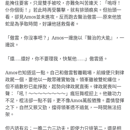
能掩住要害，只是雙手被咬，亦難免叫苦連天：「嗚呀！
仆你個街！」若此時再受襲擊，就有排頭痕矣。但抬頭一
看，卻見Amos並未進攻，反而跑去醫治傲雲—-原來他放
蛇是為爭取時間，好讓他拯救傷者。
「傲雲，你沒事吧？」Amos一邊施以『醫治的大能』，一
邊說。
「還…..還好，你不要理我，快幫他……」傲雲道。
Amos也知道這一點。自己和傲雲暫離戰場，前線便只剩律
政屍一個，要他以一敵眾確實勉強。領峯雖被雙蛇纏住，
但不過數秒已能掙脫，起勢向律政屍直衝。律政屍喪叫一
聲：「吼！～～～～～～～～」瘋狂舞棍迎上。他雖功力
不足，棍法卻一點不弱，更不像Amos萬般猶豫。盡情發揮
之下，自然又狠又勁，擋得領峯透不過氣，一時間無法招
架。
但古語有云：一膽二力三功夫。即使力只排第二，還是相