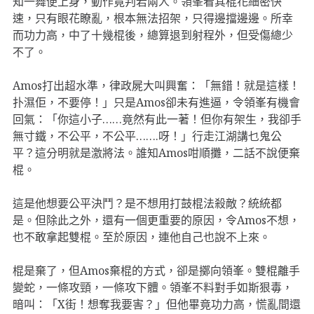
知一舞便上身，動作竟判若兩人。領峯看其棍花細密快
速，只有眼花瞭亂，根本無法招架，只得邊擋邊邊。所幸
而功力高，中了十幾棍後，總算退到射程外，但受傷總少
不了。
Amos打出超水準，律政屍大叫興奮：「無錯！就是這樣！
扑濕佢，不要停！」只是Amos卻未有進逼，令領峯有機會
回氣：「你這小子……竟然有此一著！但你有架生，我卻手
無寸鐵，不公平，不公平…….呀！」行走江湖講乜鬼公
平？這分明就是激將法。誰知Amos咁順攤，二話不說便棄
棍。
這是他想要公平決鬥？是不想用打鼓棍法殺敵？統統都
是。但除此之外，還有一個更重要的原因，令Amos不想，
也不敢拿起雙棍。至於原因，連他自己也說不上來。
棍是棄了，但Amos棄棍的方式，卻是擲向領峯。雙棍離手
變蛇，一條攻頸，一條攻下體。領峯不料對手如斯狠毒，
暗叫：「X街！想奪我要害？」但他畢竟功力高，慌亂間還