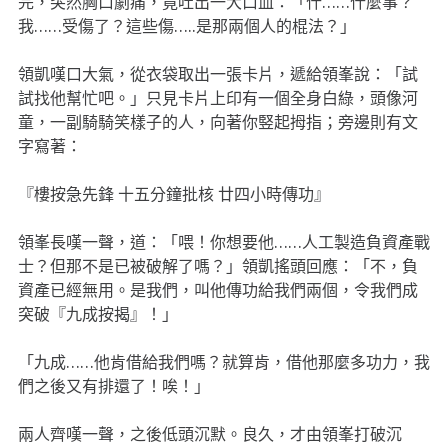
完，突然胸口劇痛，竟吐出一大口血：「什……什麼事？
我……受傷了？這些傷…..是那兩個人的棍法？」
領凱嘆口大氣，從衣袋取出一張卡片，遞給領峯說：「試
試找他幫忙吧。」只見卡片上印有一個全身白綠，頭像河
童，一副騎騎笑樣子的人，向著你竪起拇指；旁邊則有文
字寫著：
『樓按急先鋒 十五分鐘批核 廿四小時傳功』
領峯長嘆一聲，道：「喂！你想要他……人工製造負資產戰
士？但那不是已被破解了嗎？」領凱搖頭回應：「不，負
資產已經無用。是我們，叫他傳功給我們兩個，令我們成
突破『九成按揭』！」
「九成……他肯借給我們嗎？就算肯，借他那麼多功力，我
們之後又有排還了！唉！」
兩人齊嘆一聲，之後低頭沉默。良久，才由領峯打破沉