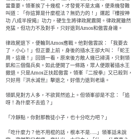
當重要。領峯挨了十幾棍，才發覺不是太痛，便乘機發難
叫道：「你這算是什麼棍法？無奶力的！」運起『樓按神
功 八成半按揭』功力，硬生生將律政屍震開。律政屍雖然
兇猛，但功力不及對手，只好退到Amos和傲雲身邊。
律政屍退下，便輪到Amos應戰。他對傲雲說：「我要去
了，小心！」但正要上前，身後的插水王卻大叫：「蛇王
周，這邊！」回頭一看，原來後方敵人幾已掃清，只剩領
凱和三個傷兵矣。如此便開了一條路，眾人便跟著插水王
撤退。只是Amos正扶起傲雲，領峯『二按拳』又已殺到，
只好用『洪水滅世』擊退之，好借力退到老遠。
領凱見對方人多，不欲貿然追上。但領峯卻是不忿：「追
呀！為什麼不去追？」
「冷靜點，你對那教徒小子，也十分吃力吧？」
「吃什麼力？他不用棍的話，根本不是…..」領峯話未說