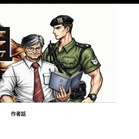
組
作者話