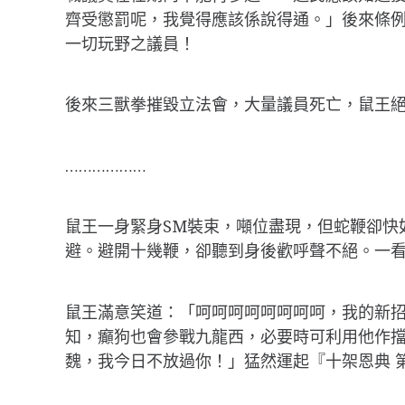
齊受懲罰呢，我覺得應該係說得通。」後來條
一切玩野之議員！
後來三獸拳摧毀立法會，大量議員死亡，鼠王
………………
鼠王一身緊身SM裝束，噸位盡現，但蛇鞭卻快
避。避開十幾鞭，卻聽到身後歡呼聲不絕。一看，
鼠王滿意笑道：「呵呵呵呵呵呵呵呵，我的新招
知，癲狗也會參戰九龍西，必要時可利用他作
魏，我今日不放過你！」猛然運起『十架恩典 