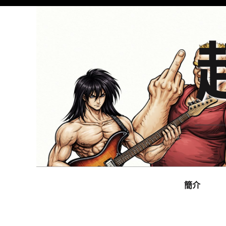
Skip
to
content
Main
navigation
簡介