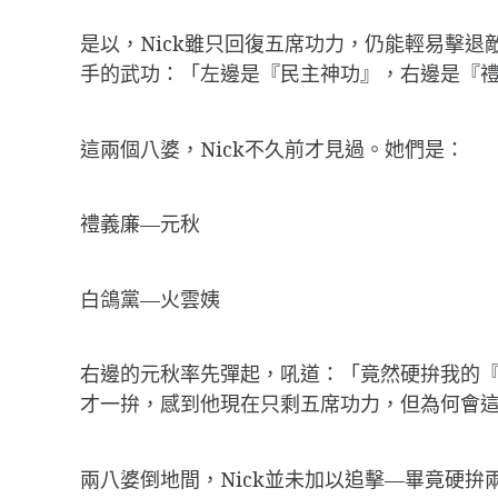
是以，Nick雖只回復五席功力，仍能輕易擊
手的武功：「左邊是『民主神功』，右邊是『禮
這兩個八婆，Nick不久前才見過。她們是：
禮義廉—元秋
白鴿黨—火雲姨
右邊的元秋率先彈起，吼道：「竟然硬拚我的『厲
才一拚，感到他現在只剩五席功力，但為何會
兩八婆倒地間，Nick並未加以追擊—畢竟硬拚