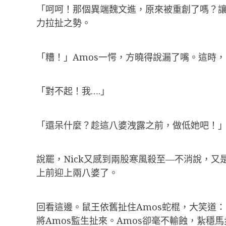
「呵呵！那個異端魏文進，原來被重創了嗎？讓
力拉扯之勢。
「糟！」Amos一愕，方曉得說漏了嘴。這時，
「對不起！我….」
「還呆什麼？趁這八婆洩露之前，做低她吧！
說罷，Nick又感到兩股寒風殺至—不消說，
上前迎上兩八婆了。
回看這邊。鼠王依舊扯住Amos蛇棍，大笑道
將Amos監生扯來。Amos卻毫不輸蝕，紥