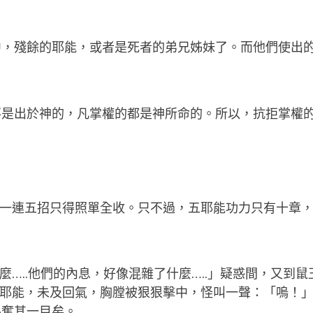
中，殘餘的耶能，或者是死者的弟兄姊妹了。而他們使出
不是出於神的，凡掌權的都是神所命的。所以，抗拒掌權
，一連五招只得照單全收。只不過，五耶能功力只有十章，
麼…..他們的內息，好像混雜了什麼…..」疑惑間，又到
五耶能，未及回氣，胸膛被狠狠擊中，怪叫一聲：「嗚！
必奪其一目矣。