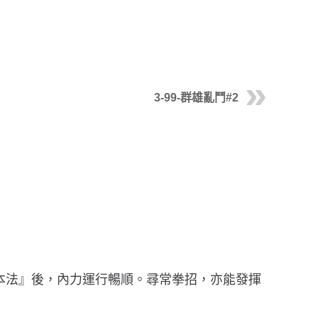
3-99-群雄亂鬥#2
本法』後，內力運行暢順。尋常拳招，亦能發揮