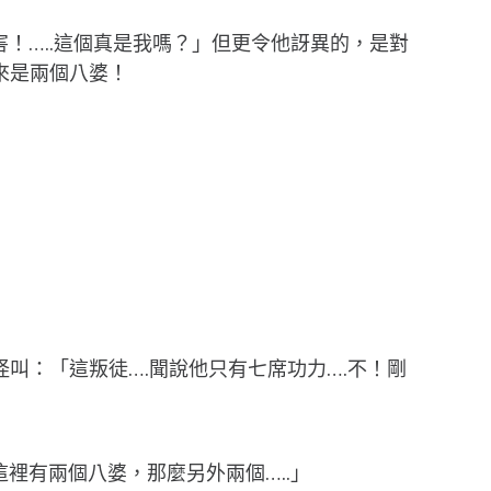
！…..這個真是我嗎？」但更令他訝異的，是對
來是兩個八婆！
叫：「這叛徒….聞說他只有七席功力….不！剛
裡有兩個八婆，那麼另外兩個…..」