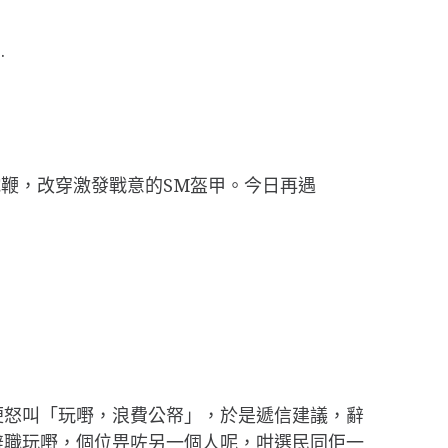
.
蛇鞭，改穿激發戰意的SM盔甲。今日再遇
便怒叫「玩嘢，浪費公帑」，於是遞信建議，辭
辭職玩嘢，個位畀咗另一個人呢，咁選民同佢一