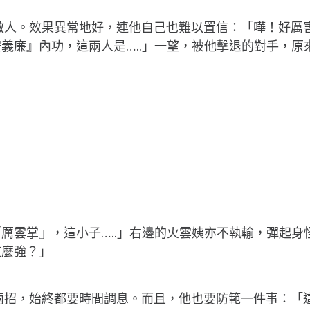
退敵人。效果異常地好，連他自己也難以置信：「嘩！好厲害
義廉』內功，這兩人是…..」一望，被他擊退的對手，原
雲掌』，這小子…..」右邊的火雲姨亦不執輸，彈起身怪
這麼強？」
兩招，始終都要時間調息。而且，他也要防範一件事：「這