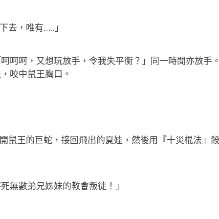
去，唯有…..」
呵呵呵，又想玩放手，令我失平衡？」同一時間亦放手。
娃，咬中鼠王胸口。
開鼠王的巨蛇，接回飛出的夏娃，然後用『十災棍法』殺之。
害死無數弟兄姊妹的教會叛徒！」