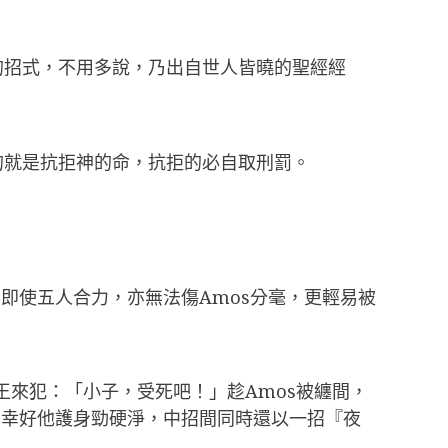
的招式，不用多說，乃出自世人皆曉的聖經經
的就是抗拒神的命，抗拒的必自取刑罰。
即使五人合力，亦無法傷Amos分毫，更輕易被
鼠王來犯：「小子，受死吧！」趁Amos被纏間，
」幸好他護身勁硬淨，中招間同時還以一招『夜