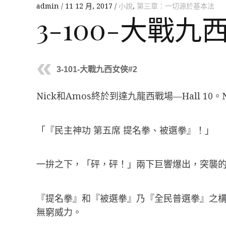
admin
11 12 月, 2017
小說
,
第三章：一切源於基本法
3-100-大戰九
3-101-大戰九西女俠#2
Nick和Amos終於到達九龍西戰場—Hall 
「『民主神功 第五席 提名拳、被選拳』！」
一拚之下，「砰，砰！」兩下巨響爆出，突襲
『提名拳』和『被選拳』乃『全民普選拳』之構
無窮威力。