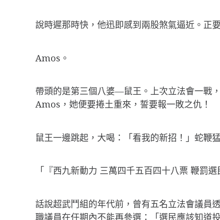
說時遲那時快，他迅即感到兩股煞氣逼近。正要
Amos。
帶頭的是第三個八婆—鼠王。上次立法會一戰，
Amos，她便要捲土重來，誓要報一敗之仇！
鼠王一邊跳起，大喝：「看我的新招！」蛇鞭
「『西九新動力 三萬四千五百四十八票 鞭罰選
話說超武鬥組的年代前，曾有五名立法會議員
職議員在任期內不能再參選：「選民應該知道