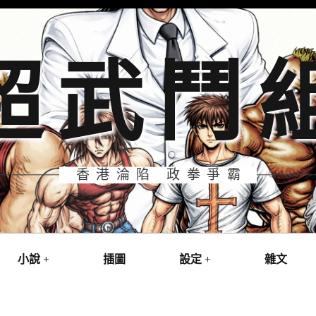
超武鬥
香港淪陷 政拳爭霸
小說
插圖
設定
雜文