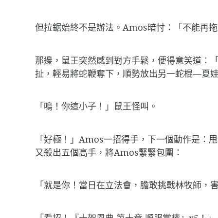
但拉鋸始終不是辦法。Amos暗忖：「不能再拖下
那邊，鼠王突然感到對方手鬆，便得意笑道：「
扯，輕易將蛇鞭奪下，順勢放出另一蛇棍—夏
「嗚！你這小子！」鼠王怪叫。
「好極！」Amos一招得手，下一個動作是：甩
又殺出五個高手，將Amos緊緊包圍：
「就是你！當日在立法會，膽敢挑戰林牧師，
「看招！『十架恩典 第十章 順服掌權』x5！」