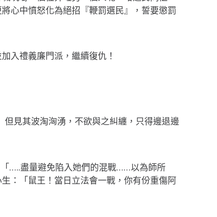
更將心中憤怒化為絕招『鞭罰選民』，誓要懲罰
並加入禮義廉門派，繼續復仇！
！」但見其波淘洶湧，不欲與之糾纏，只得邊退邊
…..盡量避免陷入她們的混戰……以為師所
心生：「鼠王！當日立法會一戰，你有份重傷阿