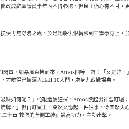
例修改成辭職議員半年內不得參選，但鼠王仍心有不甘，
絕技便再無舒洩之處。於是她將仇恨轉移到三獸拳身上，
如閃電，如暴風直捲而來。Amos悶哼一聲：「又是妳
才曉得已被逼入Hall 10大門，處身九西戰場矣。
滋味如何呢？」蛇鞭繼續狂揮。Amos憶起男神曾叮囑：「
擋箭牌。」但再盯鼠王，突然又憶起一件往事，令其怒火
第二十章 救恩的全副軍裝』最高功力，主動出擊。