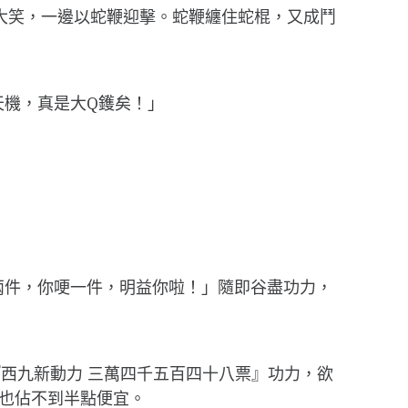
邊大笑，一邊以蛇鞭迎擊。蛇鞭纏住蛇棍，又成鬥
天機，真是大Q鑊矣！」
哽兩件，你哽一件，明益你啦！」隨即谷盡功力，
西九新動力 三萬四千五百四十八票』功力，欲
誰也佔不到半點便宜。