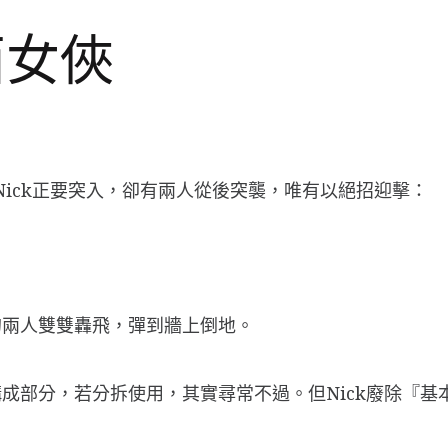
西女俠
10。Nick正要突入，卻有兩人從後突襲，唯有以絕招迎擊：
的兩人雙雙轟飛，彈到牆上倒地。
成部分，若分拆使用，其實尋常不過。但Nick廢除『基