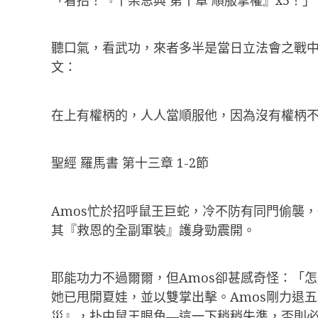
聽口氣，看武功，來者多半是當日立法會之戰
文：
在上有權柄的，人人當順服他，因為沒有權柄
聖經 羅馬書 第十三章 1-2節
Amos忙於招呼鼠王巨蛇，冷不防有同門偷襲
其『救恩的全副軍裝』護身勁震開。
耶能功力不過爾爾，但Amos卻甚感奇怪：「怎
她已甩開夏娃，並以雙掌出擊。Amos剛力退
災』，扑中鼠王眼角—這一下稍稍失準，否則