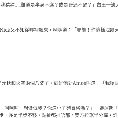
我猜猜…..難道是半身不遂？或是昏迷不醒？」鼠王一
Nick又不知從哪裡飄來，咧嘴道：「耶能！你這樣洩露
」
又是元秋和火雲兩個八婆了。於是他對Amos叫道：「我
：「呵呵呵！想做低我？你這小子夠資格嗎？」一邊運起『
穩馬步，亦是半步不移，點扯都扯唔郁。雙方拉鋸半分鐘，