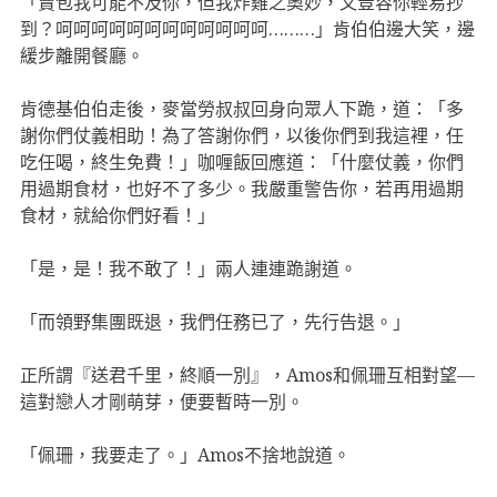
「賣包我可能不及你，但我炸雞之奧妙，又豈容你輕易抄
到？呵呵呵呵呵呵呵呵呵呵呵呵………」肯伯伯邊大笑，邊
緩步離開餐廳。
肯德基伯伯走後，麥當勞叔叔回身向眾人下跪，道：「多
謝你們仗義相助！為了答謝你們，以後你們到我這裡，任
吃任喝，終生免費！」咖喱飯回應道：「什麼仗義，你們
用過期食材，也好不了多少。我嚴重警告你，若再用過期
食材，就給你們好看！」
「是，是！我不敢了！」兩人連連跪謝道。
「而領野集團既退，我們任務已了，先行告退。」
正所謂『送君千里，終順一別』，Amos和佩珊互相對望—
這對戀人才剛萌芽，便要暫時一別。
「佩珊，我要走了。」Amos不捨地說道。