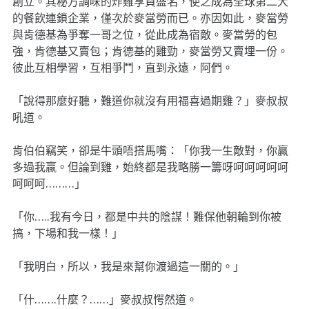
創立。其秘方調味的炸雞享負盛名，使之成為全球第二大
的餐飲連鎖企業，僅次於麥當勞而已。亦因如此，麥當勞
與肯德基為爭奪一哥之位，從此成為宿敵。麥當勞的包
強，肯德基又賣包；肯德基的雞勁，麥當勞又賣埋一份。
彼此互相學習，互相爭鬥，直到永遠，阿們。
「說得那麼好聽，難道你就沒有用福喜過期雞？」麥叔叔
吼道。
肯伯伯竊笑，卻是牛頭唔搭馬嘴：「你我一生敵對，你贏
多過我贏。但論到雞，始終都是我略勝一籌呀呵呵呵呵呵
呵呵呵………」
「你…..我有今日，都是中共的陰謀！難保他朝輪到你被
搞，下場和我一樣！」
「我明白，所以，我是來幫你渡過這一關的。」
「什…….什麼？……」麥叔叔愕然道。