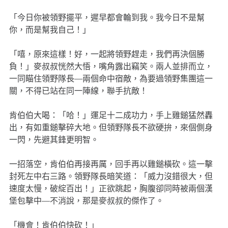
「今日你被領野擺平，遲早都會輪到我。我今日不是幫
你，而是幫我自己！」
「嘻，原來這樣！好，一起將領野趕走，我們再決個勝
負！」麥叔叔恍然大悟，嘴角露出竊笑。兩人並排而立，
一同瞄住領野隊長—兩個命中宿敵，為要過領野集團這一
關，不得已站在同一陣線，聯手抗敵！
肯伯伯大喝：「哈！」運足十二成功力，手上雞鎚猛然轟
出，有如重鎚擊碎大地。但領野隊長不欲硬拚，來個側身
一閃，先避其鋒更明智。
一招落空，肯伯伯再接再厲，回手再以雞鎚橫砍。這一擊
封死左中右三路。領野隊長暗笑道：「威力沒錯很大，但
速度太慢，破綻百出！」正欲跳起，胸腹卻同時被兩個漢
堡包擊中—不消說，那是麥叔叔的傑作了。
「機會！肯伯伯快砍！」