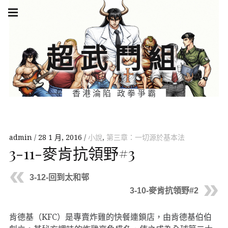
Skip
Main
navigation
to
Menu
content
超武鬥組
香港淪陷 政拳爭霸
admin
28 1 月, 2016
小說
,
第三章：一切源於基本法
3-11-麥肯抗領野#3
3-12-回到太和邨
3-10-麥肯抗領野#2
肯德基（KFC）是專賣炸雞的快餐連鎖店，由肯德基伯伯