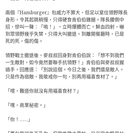
兩個『Hamburger』包威力不算大，但足以窒住領野隊長
身形，令其起跳稍慢，只得硬食肯伯伯雞鎚。隊長腰側中
招，慘叫一聲：「嗚！」，立時爆體而亡。鮮血四射，嚇
到眾領野幾乎失禁，只得大叫撤退。到離開餐廳時，已是
死的死，傷的傷。
領野戰士撤退後，麥叔叔回身對肯伯伯說：「想不到我們
一生敵對，如今竟然要聯手抗領野！」肯伯伯與麥叔叔握
過手，回應道：「別說這個。今日之後，我們還是敵人。
只是作為宿敵，我敬戒你一句，別再用福喜食材了。」
「喂，難道你就沒有用福喜食材？」
「嘿，商業秘密。」
「你！……」