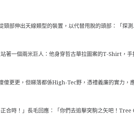
它從頸部伸出天線類型的裝置，以代替甩脫的頭部：「探測…
站著一個兩米巨人：他身穿哲古華拉圖案的T-Shirt，
。
然傻傻更更，但睇落都係High-Tec野，憑禮義廉的實力
合時！」長毛回應：「你們去追擊突駒之矢吧！Tree 