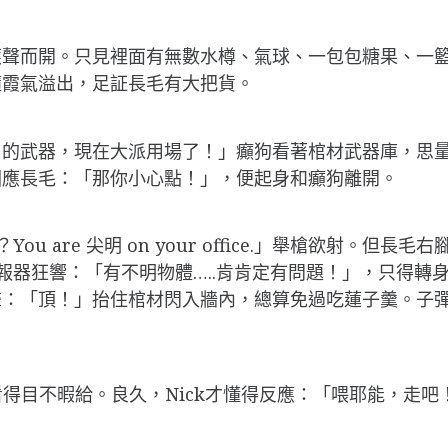
應聲而開。只見裡面有無數水樽、氣球、一包包糖果、一
隨霞氣溢出，足証長毛有大把貨。
用的武器，現在大派用場了！」癲狗看著棺材武器庫，思
回應長毛：「那你小心點！」，便起身和癲狗離開。
ou are 尖明 on your office.」舉槍欲射。但長
n警報器狂響：「有不明物體…..肯肯定有問題！」，只得
聲：「頂！」抬住棺材閃入牆內，總算免過吃蓮子羹。子
禁看得目不暇給。良久，Nick才懂得反應：「喂耶能，走吧