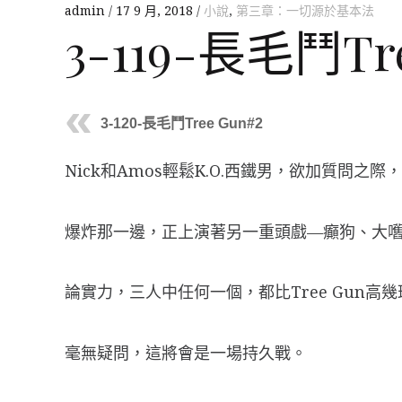
admin
17 9 月, 2018
小說
,
第三章：一切源於基本法
3-119-長毛鬥Tr
3-120-長毛鬥Tree Gun#2
Nick和Amos輕鬆K.O.西鐵男，欲加質問之
爆炸那一邊，正上演著另一重頭戲—癲狗、大嚿猩
論實力，三人中任何一個，都比Tree Gun高
毫無疑問，這將會是一場持久戰。