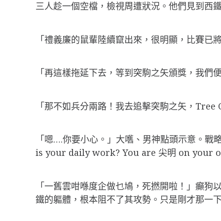
三人趁一個空檔，檢視周遭狀況。他們見到西
「禮義廉的鼠輩陸續竄出來，很明顯，比賽已
「再這樣拖延下去，等到突駒之矢頒獎，我們
「那不如兵分兩路！我去追擊突駒之矢，Tree 
「嗯….你要小心。」大嚿、男神點頭示意。戰略擬
is your daily work? You are 尖
「一舊雲咁喺度企做乜鳩，死撚開啦！」癲狗以
鐵的軀體，根本阻不了其攻勢。只是剛才那一