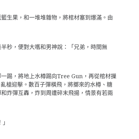
籃籃生果，和一堆堆雜物，將棺材塞到爆滿。由
量半秒，便對大嚿和男神說：「兄弟，時間無
毛右腳一踢，將地上水樽踢向Tree Gun，再從棺材摷
轉身亂槍迎擊。數百子彈橫飛，將擲來的水樽、糖
彈和炸彈互轟，炸到周遭碎末飛揚，情景有若兩
！」