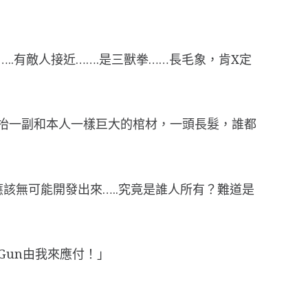
..有敵人接近…….是三獸拳……長毛象，肯X定
手抬一副和本人一樣巨大的棺材，一頭長髮，誰都
，應該無可能開發出來…..究竟是誰人所有？難道是
Gun由我來應付！」