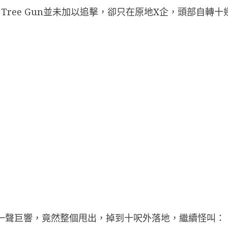
ree Gun並未加以追擊，卻只在原地X企，頭部自轉
b!」一聲巨響，竟然整個甩出，掉到十呎外落地，繼續怪叫：