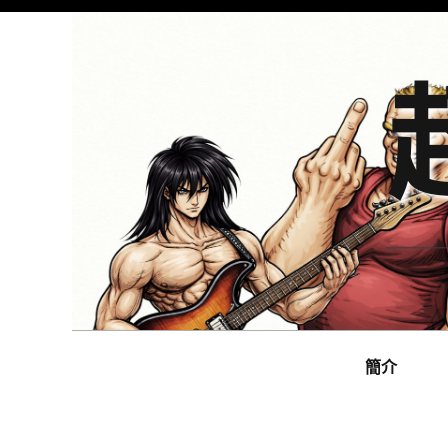
Skip
to
content
Main
navigation
簡介