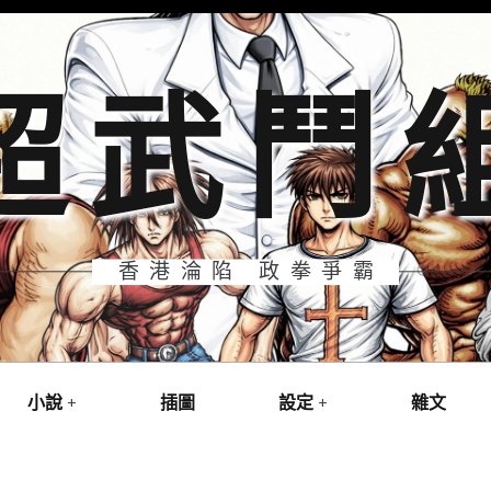
超武鬥
香港淪陷 政拳爭霸
小說
插圖
設定
雜文