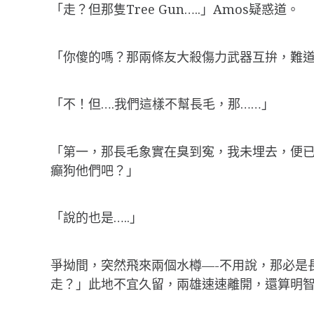
「走？但那隻Tree Gun…..」Amos疑惑道。
「你傻的嗎？那兩條友大殺傷力武器互拚，難
「不！但….我們這樣不幫長毛，那……」
「第一，那長毛象實在臭到寃，我未埋去，便
癲狗他們吧？」
「說的也是…..」
爭拗間，突然飛來兩個水樽—-不用說，那必是長
走？」此地不宜久留，兩雄速速離開，還算明