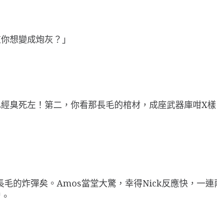
道你想變成炮灰？」
已經臭死左！第二，你看那長毛的棺材，成座武器庫咁X樣
毛的炸彈矣。Amos當堂大驚，幸得Nick反應快，一連
智。