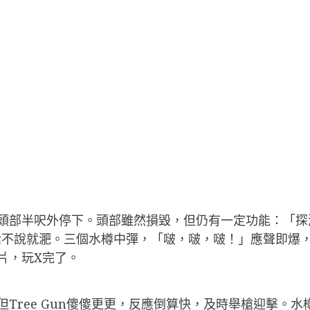
un頭部半呎外停下。頭部雖然損毀，但仍有一定功能：「探
話不說就淝。三個水樽中彈，「啵，啵，啵！」應聲即爆
碎片，玩X完了。
。但Tree Gun傻傻更更，反應倒算快，及時舉槍迎擊