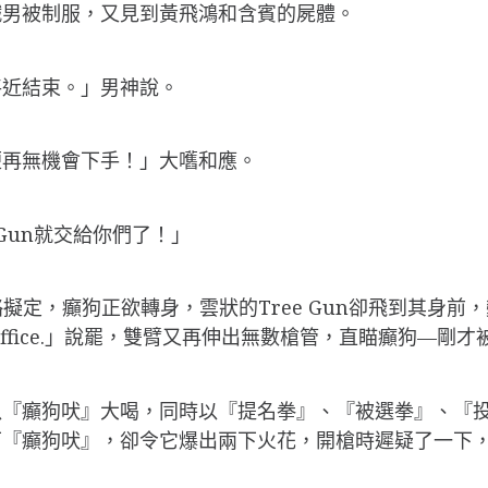
鐵男被制服，又見到黃飛鴻和含賓的屍體。
將近結束。」男神說。
便再無機會下手！」大嚿和應。
Gun就交給你們了！」
定，癲狗正欲轉身，雲狀的Tree Gun卻飛到其身前，變
明 on your office.」說罷，雙臂又再伸出無數槍管，直瞄
『癲狗吠』大喝，同時以『提名拳』、『被選拳』、『投票拳
下『癲狗吠』，卻令它爆出兩下火花，開槍時遲疑了一下