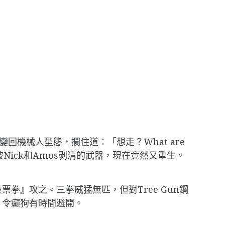
回機械人型態，攔住道：「想走？What are
癲狗—剛才被Nick和Amos剥清的武器，現在竟然又重生。
』攻之。三拳威猛無匹，但對Tree Gun鋼
，令癲狗有時間避開。