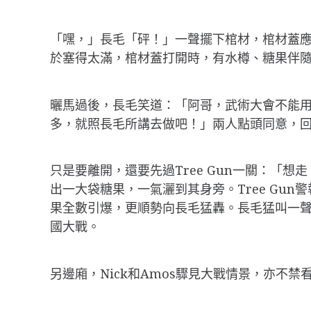
「嘿，」長毛「砰！」一聲擺下棺材，棺材蓋
於塞得太滿，棺材蓋打開時，有水樽、糖果伴
曬馬過後，長毛笑道：「阿哥，武術大會不能
多，就照長毛所講去做吧！」兩人點頭同意，
只是要離開，還要先過Tree Gun一關：「想走？Y
出一大袋糖果，一氣灑到其身旁。Tree Gu
果全數引爆，更順勢向長毛猛轟。長毛猛叫一
國大戰。
另邊廂，Nick和Amos驟見大戰情景，亦不