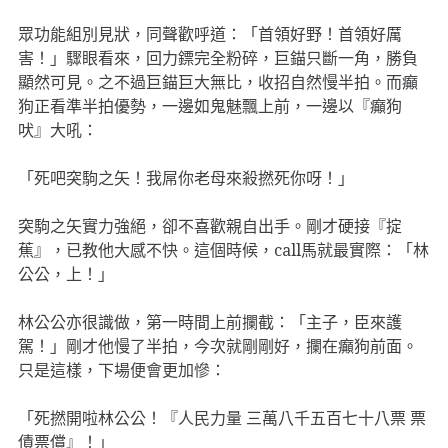
眾功能組別見狀，同聲歡呼道：「首領好野！首領好厲
害！」驟眼看來，回力鏢完全粉碎，巨錨只斷一角，勝負
顯然可見。之不過巨錨巨大無比，收招自然慢半拍。而癲
狗正看準半拍優勢，一邊如鬼魅飄上前，一邊以『癲狗
吠』大吼：
「死吧突駒之矢！我屌你老母來殺撚死你呀！」
突駒之矢實力強絕，卻不喜歡親自出手。剛才硬接『掟
蕉』，已教他大感不快。這個時候，call馬就最實際：「林
公公，上！」
林公公亦很識做，第一時間上前攔截：「主子，臣來護
駕！」剛才他慢了半拍，今次就剛剛好，攔在癲狗前面。
只是這樣，下場便會更加慘：
「死撚開啦林公公！『人民力量 三萬八千五百七十八票 票
債票償』！」