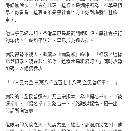
得語無倫次：「豈有此理！
這根本是爛仔所為，不單是粗
暴。你看看，這裏並不是黑社會地方！你到底發生甚麼
事？」
他似乎已經忘記，香港早已是超武鬥組肆虐，黑社會橫行
的年代。什麼和平法治，早已成為過去矣。
癲狗得勢不饒人，繼續以『癲狗吠』咆哮：「粗暴？這樣
也算粗暴？現在我告訴你，這樣才是粗暴呀！」同時攻勢
加碼，以絕招猛攻：
「『人民力量 三萬八千五百七十八票 全民普選拳』！」
癲狗的『全民普選拳』乃正宗版本，為『提名拳』、『被
選拳』、『提名拳』三路合一，拳路難以捉摸。招一出，
可謂所向披靡。
但眼前的突駒之矢，無論力量、速度，都屬頂尖之列。他