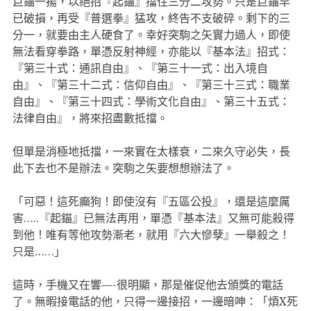
巨錨一揚，以絕招『起錨』擋住三分二攻勢。只是巨錨早
已破損，再受『普選拳』猛攻，終告不支破碎。剩下的三
分一，就要由主人硬食了。幸好突駒之矢實力過人，即使
無法看穿拳路，單憑反射神經，亦能以『基本法』招式：
『第三十式：通訊自由』、『第三十一式：出入境自
由』、『第三十二式：信仰自由』、『第三十三式：職業
自由』、『第三十四式：學術文化自由』、第三十五式：
法律自由』，將來招盡數抵擋。
但單是消極地抵擋，一來實在太樣衰，二來久守必失，長
此下去也不是辦法。突駒之矢要想想辦法了。
「可惡！這死癲狗！即使沒有『五區公投』，還是這麼厲
害…..『起錨』已無法再用，單憑『基本法』又無可能殺得
到他！唯有等他攻勢漸老，就用『六大慘孽』一舉殺之！
只是……」
這時，手機又在響—-很明顯，那是催促他去頒獎的電話
了。無暇接電話的他，只得一邊接招，一邊暗呻：「煩X死