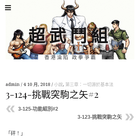
Skip
Main
navigation
to
Menu
content
超武鬥組
香港淪陷 政拳爭霸
admin
4 10 月, 2018
小說
,
第三章：一切源於基本法
3-124-挑戰突駒之矢#2
3-125-功能組別#2
3-123-挑戰突駒之矢
「砰！」