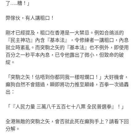
了…..糟！」
弊傢伙，有人講粗口！
剛才已經提及，粗口在香港是一大禁忌。例如合鴿派的
『民主神功』內含『基本法』，令修練者一講粗口，內息
就立時紊亂。而突駒之矢的『基本法』也不例外，即使用
百分之一秒平本內息，已令他露出了微小，但致命的破
綻。
「突駒之矢！估唔到你都同我一樣咁爛口！」大好機會，
癲狗自然不會錯過，瞬即將功力推至顛峰，百拳一次過轟
出：
「『人民力量 三萬八千五百七十八票 全民普選拳』！」
全港無敵的突駒之矢，會否就此死在癲狗手上？請看下回
分解。