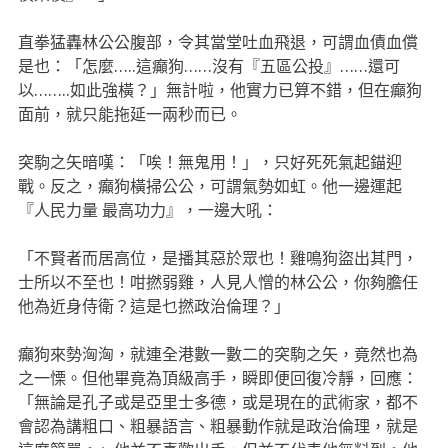
直拳猛轟林公公腹部，令其當堂吐血飛退，可謂血債血償
是也：「怎麼…..這癲狗……沒有『五區公投』……還可
以……..如此強橫？」無計啦，他實力已算不錯，但在癲狗
面前，就只能拖延一兩秒而已。
突駒之矢暗嘆：「唉！無鬼用！」，只好死死氣起錨迎
戰。反之，癲狗橫掃公公，可謂氣勢如虹。他一邊運起
『人民力量 最高功力』，一邊大吼：
「不賢者而居高位，是播其惡於眾也！雞鳴狗盜出其門，
士所以不至也！咁撚弱雞，人見人憎的林公公，你夠膽任
他為近身侍衛？這是乜撚政治倫理？」
癲狗來勢洶洶，就連全港數一數二的突駒之矢，竟然也為
之一慄。但他畢竟為頂級高手，瞬即便回復冷靜，回應：
「無論是孔子或是亞里士多德，或是現在的武術家，都不
會認為講粗口、粗暴語言、粗暴動作就是政治倫理，就是