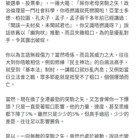
被選拳、投票拳』，一邊大喝：「屌你老母突駒之矢！
政
治倫理是一門社會科學，你唔撚識就死撚開啦！亞里士多
德、柏拉圖、孔夫子、孟子，孟子兩千多年前已經講過：
『聞誅一夫紂矣，未聞弒君也』，你又識唔撚識呀？」說
話依舊以『癲狗吠』推動，而且夾雜粗口，為的是擾亂對
手，令其露出破綻。
你以為言語無殺傷力？當然唔係，而且其威力之大，往往
大到你唔敢相信。例如修練『民主神功』的白鴿派高手，
就受到『基本法』制紂，一講粗口就炒亂內息；又例如當
日立法會之戰，眾多耶能就是抵受不了粗口，個個爆頭而
亡。
當然，現在換了全港最勁的突駒之矢，又怎會俾你一下爆
頭？只是一直受著粗口影響，他的力量、速度、甚至思維
都下降了5%。雖然只是少少的5%，但高手過招，少少的
差距，往往足以影響勝負。
是以，一向無敵的突駒之矢，竟然也處於被動，說話也變