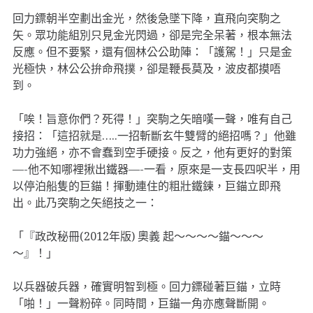
回力鏢朝半空劃出金光，然後急墜下降，直飛向突駒之
矢。眾功能組別只見金光閃過，卻是完全呆著，根本無法
反應。但不要緊，還有個林公公助陣：「護駕！」只是金
光極快，林公公拚命飛撲，卻是鞭長莫及，波皮都摸唔
到。
「唉！旨意你們？死得！」突駒之矢暗嘆一聲，唯有自己
接招：「這招就是…..一招斬斷玄牛雙臂的絕招嗎？」他雖
功力強絕，亦不會蠢到空手硬接。反之，他有更好的對策
—-他不知哪裡揪出鐵器—-一看，原來是一支長四呎半，用
以停泊船隻的巨錨！揮動連住的粗壯鐵鍊，巨錨立即飛
出。此乃突駒之矢絕技之一：
「『政改秘冊(2012年版) 奧義 起～～～～錨～～～
～』！」
以兵器破兵器，確實明智到極。回力鏢碰著巨錨，立時
「啪！」一聲粉碎。同時間，巨錨一角亦應聲斷開。