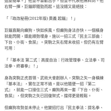
這麼簡單。」他並不喜歡出手，但並不代表他無料到。他
右臂一揮，巨錨即隨勁而起。這沒錯又是絕技：
「『政改秘冊(2012年版) 奧義 起錨』！」
巨錨直飈向癲狗，快如疾風。但癲狗身法亦快，一個橫身
就能閃開，還能順勢埋身，施以一招三式『民主三部曲：
下台、仆街、食屎』。突駒之矢右臂未收招，但仍有左臂
可用：
「『基本法 第二式：高度自治：行政管理拳、立法拳、司
法拳、終審拳』！」
身為突駒正虎首領、武術大會創辦人，突駒之矢一身橫練
『基本法』，實在正常不過。是以他隨便一招『第二
式』，就能一口接住三式。癲狗再來一套『下台、仆街、
食屎』，但突駒之矢已回復架式，擋得更是輕鬆。
但癲狗攻勢並未停止。他變招打出『民主拳法：提名拳、