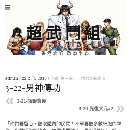
Skip
Main
navigation
to
Menu
content
超武鬥組
香港淪陷 政拳爭霸
admin
22 2 月, 2016
小說
,
第三章：一切源於基本法
3-22-男神傳功
3-21-領野背後
3-20-光復大元#2
「你們要留心，聽取體內的民意！不單要聽多數細胞的聲