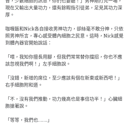
音，少數細胞的訊息，你們也要聽！」男神剛打完一場，
現在又輸出大量功力，還有餘暇指引徒弟，足見其功力深
厚。
咖喱飯和Nick各自接收男神功力，卻絲毫不敢分神，只依
照男神所言，專心感受體內細胞之民意。這時，Nick感覺
到體內器官開始說話：
「喂，我知你擅長用腳，但我們常常替你擋招，你也不應
該忽視我們啊！」左手細胞說。
「沒錯，新增的席位，至少應該有個在新東或新西吧！」
右手細胞附和道。
「不，沒有我們推動，功力幾高也是事倍功半！」心臟細
胞搶著說。
「等等，我們也…….」