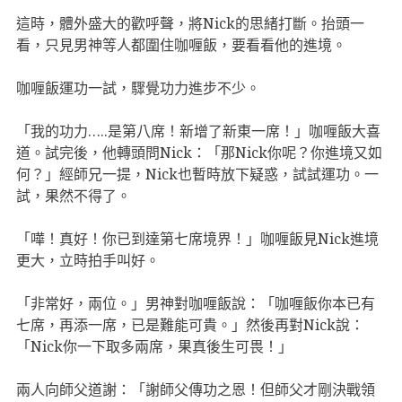
這時，體外盛大的歡呼聲，將Nick的思緒打斷。抬頭一
看，只見男神等人都圍住咖喱飯，要看看他的進境。
咖喱飯運功一試，驟覺功力進步不少。
「我的功力…..是第八席！新增了新東一席！」咖喱飯大喜
道。試完後，他轉頭問Nick：「那Nick你呢？你進境又如
何？」經師兄一提，Nick也暫時放下疑惑，試試運功。一
試，果然不得了。
「嘩！真好！你已到達第七席境界！」咖喱飯見Nick進境
更大，立時拍手叫好。
「非常好，兩位。」男神對咖喱飯說：「咖喱飯你本已有
七席，再添一席，已是難能可貴。」然後再對Nick說：
「Nick你一下取多兩席，果真後生可畏！」
兩人向師父道謝：「謝師父傳功之恩！但師父才剛決戰領