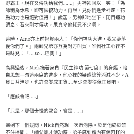
野霸王，現在又傳功給我們…….」男神卻回以一笑：「為
師稍為休息，即可恢復功力。再說，見你們進步神速，花
點功力也是絕對值得！」說罷，男神即地坐下，閉目運功
調息。看來剛才傳功，果真令他耗費不少啊。
這時，Amo亦上前祝賀兩人：「你們神功大進，我又要落
後你們了。」兩師兄弟亦互為對方叫賀，唯獨社工心裡不
是味兒：「….so….巴閉！」
高興過後，Nick撫著身負『民主神功 第七席』的身軀，暗
自思想—憑這兩席的進步，他心裡的疑惑總算消減不少。A
貨日益進步，也許會變成正貨….至少會變得像正貨吧。
「應該會吧…..」
「只是，那個奇怪的聲音，會是……」
還剩下一個疑問，Nick自然想一次過消除。於是他終於禁
不住提問：「師父剛才傳功時，弟子感到體內有個奇怪的