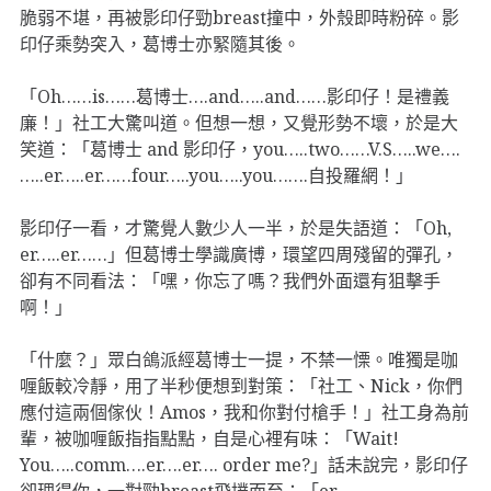
脆弱不堪，再被影印仔勁breast撞中，外殼即時粉碎。影
印仔乘勢突入，葛博士亦緊隨其後。
「Oh……is……葛博士….and…..and……影印仔！是禮義
廉！」社工大驚叫道。但想一想，又覺形勢不壞，於是大
笑道：「葛博士 and 影印仔，you…..two……V.S…..we….
…..er…..er……four…..you…..you…….自投羅網！」
影印仔一看，才驚覺人數少人一半，於是失語道：「Oh,
er…..er……」但葛博士學識廣博，環望四周殘留的彈孔，
卻有不同看法：「嘿，你忘了嗎？我們外面還有狙擊手
啊！」
「什麼？」眾白鴿派經葛博士一提，不禁一慄。唯獨是咖
喱飯較冷靜，用了半秒便想到對策：「社工、Nick，你們
應付這兩個傢伙！Amos，我和你對付槍手！」社工身為前
輩，被咖喱飯指指點點，自是心裡有味：「Wait!
You…..comm….er….er…. order me?」話未說完，影印仔
卻理得你，一對勁breast飛撲而至：「er……