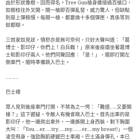
由於形狀像樹，因而得名。Tree Gun槍身連接過百槍口，
如樹枝往外叉開，開一槍即百彈亂發，威力驚人，但缺點
則是上彈極慢。每開一槍，都要換十多個彈匣，真係等到
蚊都瞓。
三姓家奴見狀，憤怒亦是無可奈何，只好大聲叫道：「葛
博士、影印仔，你們上！白兵戰！」原來後座還坐著葛博
士和影印仔兩人。他們同聲回應：「是！」，隨即打開左
側車門，隨時準備跳入巴士。
………
巴士裡
眾人見到後座車門打開，不禁為之一愕：「難道…..又要開
槍？」這下遲疑，令敵人有機會跳入巴士。首先出車的是
影印仔，他一邊爬出車外，一邊撕開上身西裝，剩下胸圍
大叫：「You….er…..try…..my…….er….my breast!」一個
凌空飛身，強勁胸肌硬撼巴士車廂。巴士滿身彈孔，本已