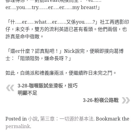
er…..you…..try…….er…..er……my breast!」
「什…..er……what….er…….又係you……?」社工再遇影印
仔，未交手，雙方的流利英語已甚有看頭。他們兩個，也
許真是命中宿敵。
「還er什麼？認真點吧！」Nick說完，便瞬即撲向葛博
士：「阻頭阻勢，嫌命長呀？」
如此，白鴿派和禮義廉兩派，便繼續昨日未完之鬥。
3-28-咖喱飯試坐滑板，技巧
明顯不足
3-26-粉嶺公路戰
Posted in
小說
,
第三章：一切源於基本法
. Bookmark the
permalink
.