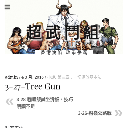
Skip
Main
navigation
to
Menu
content
超武鬥組
香港淪陷 政拳爭霸
admin
4 3 月, 2016
小說
,
第三章：一切源於基本法
3-27-Tree Gun
3-28-咖喱飯試坐滑板，技巧
明顯不足
3-26-粉嶺公路戰
私家車內