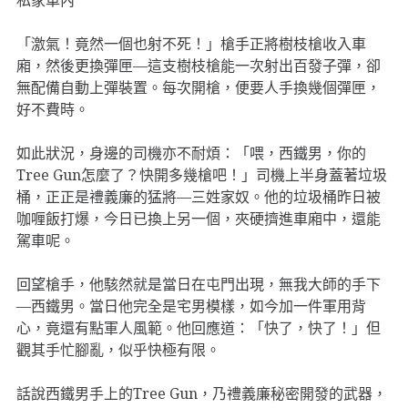
「激氣！竟然一個也射不死！」槍手正將樹枝槍收入車
廂，然後更換彈匣—這支樹枝槍能一次射出百發子彈，卻
無配備自動上彈裝置。每次開槍，便要人手換幾個彈匣，
好不費時。
如此狀況，身邊的司機亦不耐煩：「喂，西鐵男，你的
Tree Gun怎麼了？快開多幾槍吧！」司機上半身蓋著垃圾
桶，正正是禮義廉的猛將—三姓家奴。他的垃圾桶昨日被
咖喱飯打爆，今日已換上另一個，夾硬擠進車廂中，還能
駕車呢。
回望槍手，他駭然就是當日在屯門出現，無我大師的手下
—西鐵男。當日他完全是宅男模樣，如今加一件軍用背
心，竟還有點軍人風範。他回應道：「快了，快了！」但
觀其手忙腳亂，似乎快極有限。
話說西鐵男手上的Tree Gun，乃禮義廉秘密開發的武器，