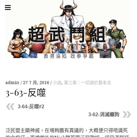
Skip
Main
navigation
to
Menu
content
超武鬥組
香港淪陷 政拳爭霸
admin
27 7 月, 2016
小說
,
第三章：一切源於基本法
3-63-反噬
3-64-反噬#2
3-62-消滅癲狗
泛民盟主顯神威，在場夠膽有異議的，大概便只得唔識死