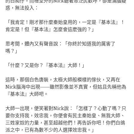
的白痴仔。而禮堂外的Nick聽著眾泛民歡呼，卻是滿腦疑
惑，無法投入：
「我肯定！剛才那什麼秦始皇用的，一定是『基本法』！
肯定是！但『基本法』怎麼會這麽強的？」
思考間，體內又有聲音說：「你終於知道我的厲害了
嗎？」
「什麼？又是你？『基本法』大師！」
這時，那個白色唐裝，太極大師般模樣的傢伙，又再在
Nick腦海中出現——雖然影像並不真實，但姑且先稱他為
『基本法』大師吧。
大師一出現，便笑著對Nick說：「怎樣了？心動了嗎？只
要你支持我，效忠我，你便會有民主秦始皇、無我大師、
三姓家奴的力量，甚至超越他們！再告訴你吧！你們白鴿
派之中，已有為數不少的人選擇效忠我。」