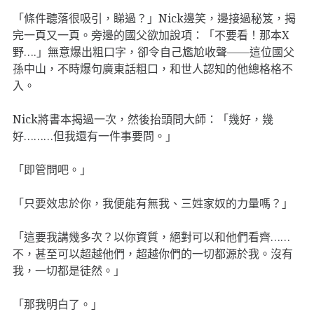
「條件聽落很吸引，睇過？」Nick邊笑，邊接過秘笈，揭
完一頁又一頁。旁邊的國父欲加說項：「不要看！那本X
野….」無意爆出粗口字，卻令自己尷尬收聲——這位國父
孫中山，不時爆句廣東話粗口，和世人認知的他總格格不
入。
Nick將書本揭過一次，然後抬頭問大師：「幾好，幾
好………但我還有一件事要問。」
「即管問吧。」
「只要效忠於你，我便能有無我、三姓家奴的力量嗎？」
「這要我講幾多次？以你資質，絕對可以和他們看齊……
不，甚至可以超越他們，超越你們的一切都源於我。沒有
我，一切都是徒然。」
「那我明白了。」