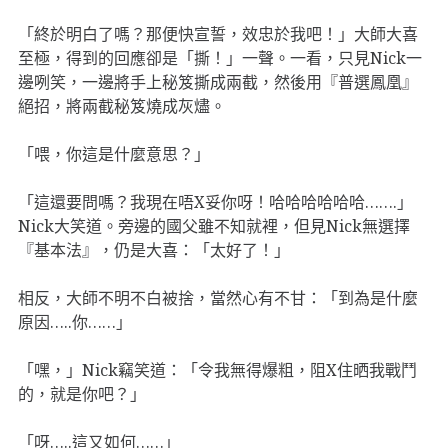
「終於明白了嗎？那便快宣誓，效忠於我吧！」大師大喜
至極，得到的回應卻是「撕！」一聲。一看，只見Nick一
邊咧笑，一邊將手上秘笈撕成兩截，然後用『普選鳳凰』
絕招，將兩截秘笈燒成灰燼。
「喂，你這是什麼意思？」
「這還要問嗎？我現在唔X妥你呀！哈哈哈哈哈哈…….」
Nick大笑道。旁邊的國父雖不知就裡，但見Nick無選擇
『基本法』，仍是大喜：「太好了！」
相反，大師不明不白被捨，當然心有不甘：「到為是什麼
原因…..你……」
「嘿，」Nick竊笑道：「令我無得爆粗，阻X住晒我戰鬥
的，就是你吧？」
「呀…..這又如何……」