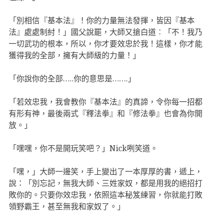
「別相信『基本法』！你的力量無法發揮，皆因『基本
法』處處制紂！」國父說罷，大師又搶白道︰「不！我乃
一切武功的根本，所以，你才要效忠於我！這樣，你才能
獲得我的全部，擁有大師級的力量！」
「你說你的全部…..你的意思是…….」
「若效忠我，我會教你『基本法』的真諦，令你每一招都
有形有神，最後兩式『釋法拳』和『修法拳』也會為你開
放。」
「嘿嘿，你不是開玩笑吧？」Nick咧笑道。
「嘿，」大師一邊笑，手上變出了一本厚厚的書，遞上，
說：「別忘記，無我大師、三姓家奴，都是用我的絕招打
敗你的。只要你效忠我，依照這本秘笈練習，你就能打敗
領野霸王，甚至無我和家奴了。」