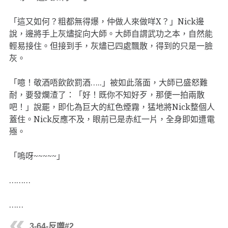
「這又如何？粗都無得爆，仲做人來做咩X？」Nick邊
說，邊將手上灰燼掟向大師。大師自謂武功之本，自然能
輕易接住。但接到手，灰燼已四處飄散，得到的只是一臉
灰。
「噫！敬酒唔飲飲罰酒…..」被如此落面，大師已盛怒難
耐，要發爛渣了：「好！既你不知好歹，那便一拍兩散
吧！」說罷，即化為巨大的紅色煙霧，猛地將Nick整個人
蓋住。Nick反應不及，眼前已是赤紅一片，全身即如遭電
殛。
「嗚呀~~~~~」
………
……
3-64-反噬#2