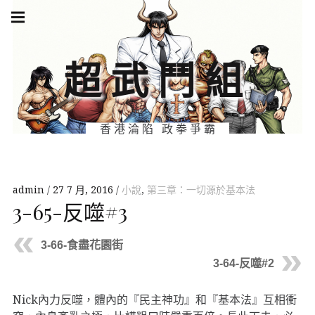
Skip
Main
navigation
to
Menu
content
超武鬥組
香港淪陷 政拳爭霸
admin
27 7 月, 2016
小說
,
第三章：一切源於基本法
3-65-反噬#3
3-66-食盡花園街
3-64-反噬#2
Nick內力反噬，體內的『民主神功』和『基本法』互相衝