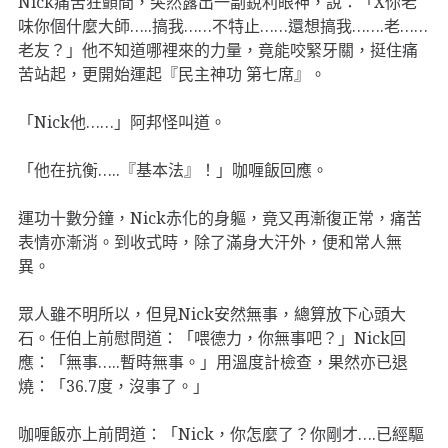
Nick痛苦狂顫間，突然露出一副銳利眼神，說：「X你老
味你個什麼大師…..搞我……不特止……還想搞我…….老……
老友？」他不知道哪裡來的力量，竟能咬緊牙關，挺住痛
苦站起，更開始運起『民主神功 第七席』。
「Nick他……」阿邦怪叫道。
「他在抗衡…..『基本法』！」咖喱飯回應。
運功十數分鐘，Nick赤化的身軀，竟又再漸復正常，痛苦
表情亦漸消。到收式時，除了滿身大汗外，便和常人無
異。
眾人雖不明所以，但見Nick安然無事，總算放下心頭大
石。任伯上前慰問道：「喂德力，你無事吧？」Nick回
應：「無事…..暫時無事。」用溫度計檢查，果然亦已退
燒：「36.7度，沒事了。」
咖喱飯亦上前問道：「Nick，你怎麼了？你剛才….已經驅