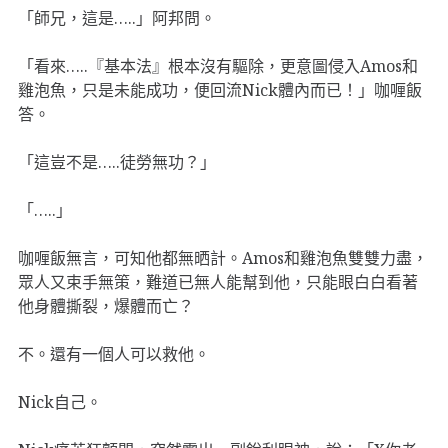
「師兄，這是…..」阿邦問。
「看來…..『基本法』根本沒有驅除，更意圖侵入Amos和
雞泡魚，只是未能成功，便回流Nick體內而已！」咖喱飯
答。
「這豈不是…..徒勞無功？」
「…..」
咖喱飯無言，可知他都無晒計。Amos和雞泡魚雙雙力盡，
眾人又束手無策，難道已無人能幫到他，只能眼白白看著
他身體撕裂，爆體而亡？
不。還有一個人可以救他。
Nick自己。