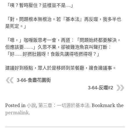
「咦？暫時壓住？這樣豈不是….」
「對，問題根本無根治。若『基本法』再反噬，我多半也
是死定。」
「嗯，」咖喱飯思考一會，再道︰「問題始終都要解決，
但應該要…….」久思不果，卻被雞泡魚哀叫聲打斷︰
「好……好撚肚餓呀！食飯先講得唔撚得呀？」
建議好到極點，眾人於是移師到茶餐廳，邊食邊議事。
3-66-食盡花園街
3-64-反噬#2
Posted in
小說
,
第三章：一切源於基本法
. Bookmark the
permalink
.