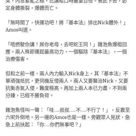
突，內息紊亂之極，比講粗口時嚴重百倍。長此下去，必
定身體撕裂，爆體而亡。
「無時間了，快運功吧！將『基本法』排出Nick體外！」
Amos叫道。
「唔撚駛你講！屌你老母，去吧蛇王同！」雞泡魚爆粗回
應。兩人殊即運起最高功力，一個驅除『基本法』，一個
治療傷害。
但和之前一樣，兩人內力輸入Nick身上，其『基本法』不
單頑強抵抗，更伺機反侵兩人。兩人又要醫治Nick，又要
抗衡赤氣入侵，難度極高。再加上兩人本已力盡，不到兩
分鐘，已經不勝負荷。
雞泡魚怪叫一聲：「哇….叔叔…..不….不行了！」，反震至
六呎外倒地。另一邊的Amos也是一樣。旁觀眾人見狀，急
急上前扶起：「你….你們無事吧？」