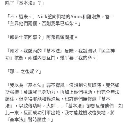
除了『基本法』？」
「不，還未。」Nick望向倒地的Amos和雞泡魚，答：
「全靠他們兩個，否則我早已瓜柴。」
「那是什麼回事？」阿邦抓頭問道。
「剛才，我體內的『基本法』反噬，我試圖以『民主神
功』抗衡，兩種內息互鬥，幾乎要了我的命。」
「那…..之後呢？」
「我以為『基本法』弱不襟風，沒想到它反噬時，竟然如
斯強橫！莫說我己身功力，再加上你們相助，也完全無法
鎮住。但幸得耶能和雞泡魚，也許他們無修練『基本
法』，以致傳功時，大師……『基本法』卻想反侵他們！如
此一來，反而成功引軍出城，我才能趁機收復失地，將
『基本法』暫時壓住。」