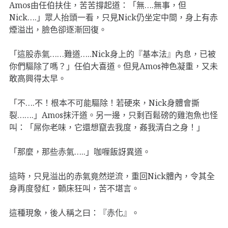
Amos由任伯扶住，苦苦撐起道：「無….無事，但
Nick….」眾人抬頭一看，只見Nick仍坐定中間，身上有赤
煙溢出，臉色卻逐漸回復。
「這股赤氣……難道…..Nick身上的『基本法』內息，已被
你們驅除了嗎？」任伯大喜道。但見Amos神色凝重，又未
敢高興得太早。
「不….不！根本不可能驅除！若硬來，Nick身體會撕
裂…….」Amos抹汗道。另一邊，只剩百鬆磅的雞泡魚也怪
叫：「屌你老味，它還想竄去我度，姦我清白之身！」
「那麼，那些赤氣…..」咖喱飯訝異道。
這時，只見溢出的赤氣竟然逆流，重回Nick體內，令其全
身再度發紅，顫床狂叫，苦不堪言。
這種現象，後人稱之曰：『赤化』。