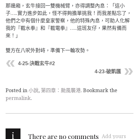
那邊廂，玄牛接回一雙機械臂，亦得調整內息：「這小
子…..實力進步如此，怪不得夠擔單挑我！而我差點忘了，
他們之中有個什麼皇家警察，他的特殊內息，可助人化解
我的『截水拳』和『截電拳』…..這班友仔，果然有備而
來！」
雙方在八呎外對峙，準備下一輪攻勢。
4-25-決戰玄牛#2
4-23-破凱匯
Posted in
小說
,
第四章：颱風襲港
. Bookmark the
permalink
.
i
There are no comments
Add yours