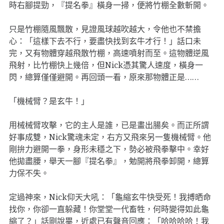
時右腳提勁，『提名拳』橫身一掃，便將竹棚全數斬開。
只是竹棚隨風飄散，見證風球越吹越大，令他也不禁擔
心：「這樣下去不行，要盡快找到玄牛才行！」話口未
完，又有物體穿越飛散竹棚，高速噴射而至。這物體逆風
飛射，比竹棚快上幾倍，但Nick憑其驚人速度，橫身一
閃，總算僅僅避開。再回頭一看，原來那物體正是……
「機械臂？是玄牛！」
用械械臂攻擊，它的主人是誰，已是畫出腸矣。而正所謂
好事成雙，Nick驚魂未定，右方又飛來另一隻機械臂。他
剛拚力避開一拳，身形未穩之下，勢必被飛拳擊中。幸好
他拋盡腰，舉天一腳『提名拳』，勉開將飛拳卸開，總算
力保不失。
定過神來，Nick仰天大吼：「龜縮玄牛快受死！我搏晒命
找你，你卻一直躲藏！你堂堂一代畜牲，何時變得如此龜
縮了？」話剛說畢，近處已有聲音回應：「哈哈哈哈！我