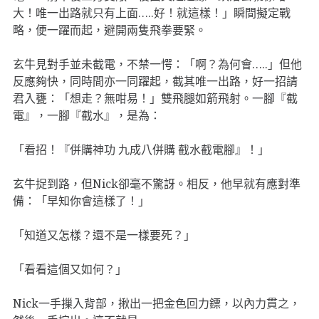
大！唯一出路就只有上面…..好！就這樣！」瞬間擬定戰
略，便一躍而起，避開兩隻飛拳要緊。
玄牛見對手並未截電，不禁一愕：「啊？為何會…..」但他
反應夠快，同時間亦一同躍起，截其唯一出路，好一招請
君入甕：「想走？無咁易！」雙飛腿如箭飛射。一腳『截
電』，一腳『截水』，是為：
「看招！『併購神功 九成八併購 截水截電腳』！」
玄牛捉到路，但Nick卻毫不驚訝。相反，他早就有應對準
備：「早知你會這樣了！」
「知道又怎樣？還不是一樣要死？」
「看看這個又如何？」
Nick一手摷入背部，揪出一把金色回力鏢，以內力貫之，