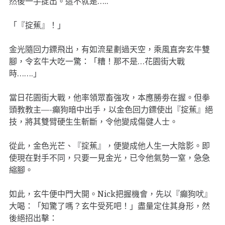
然後一手掟出。這不就是…..
「『掟蕉』！」
金光隨回力鏢飛出，有如流星劃過天空，乘風直奔玄牛雙
腳，令玄牛大吃一驚：「糟！那不是…花園街大戰
時…….」
當日花園街大戰，他率領眾畜強攻，本應勝劵在握。但拳
頭教教主—-癲狗暗中出手，以金色回力鏢使出『掟蕉』絕
技，將其雙臂硬生生斬斷，令他變成傷健人士。
從此，金色光芒、『掟蕉』，便變成他人生一大陰影。即
使現在對手不同，只要一見金光，已令他氣勢一窒，急急
縮腳。
如此，玄牛便中門大開。Nick把握機會，先以『癲狗吠』
大喝：「知驚了嗎？玄牛受死吧！」盡量定住其身形，然
後絕招出擊：