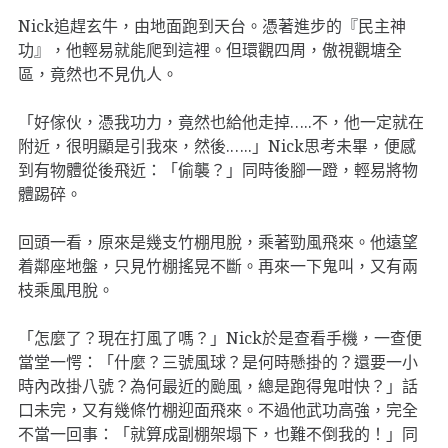
Nick追趕玄牛，由地面跑到天台。憑著進步的『民主神
功』，他輕易就能爬到這裡。但環觀四周，傲視觀塘全
區，竟然也不見仇人。
「好傢伙，憑我功力，竟然也給他走掉…..不，他一定就在
附近，很明顯是引我來，然後.…..」Nick思考未畢，便感
到有物體從後飛近：「偷襲？」同時後腳一蹬，輕易將物
體踢碎。
回頭一看，原來是幾支竹棚甩脫，乘著勁風飛來。他遠望
着鄰座地盤，只見竹棚搖晃不斷。再來一下鬼叫，又有兩
枝乘風甩脫。
「怎麼了？現在打風了嗎？」Nick於是查看手機，一查便
當堂一愕：「什麼？三號風球？是何時懸掛的？還要一小
時內改掛八號？為何最近的颱風，總是跑得鬼咁快？」話
口未完，又有幾條竹棚迎面飛來。不過他武功高強，完全
不當一回事：「就算成副棚架塌下，也難不倒我的！」同