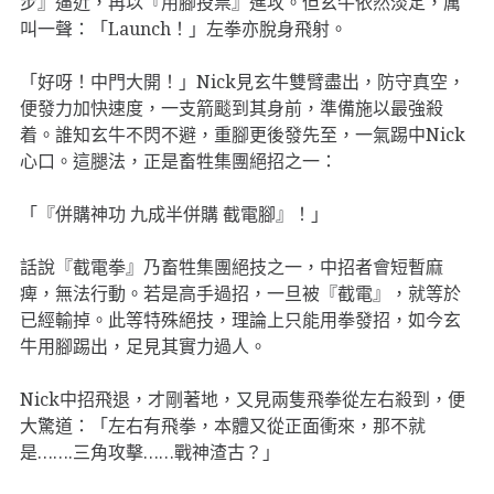
步』逼近，再以『用腳投票』進攻。但玄牛依然淡定，厲
叫一聲：「Launch！」左拳亦脫身飛射。
「好呀！中門大開！」Nick見玄牛雙臂盡出，防守真空，
便發力加快速度，一支箭颷到其身前，準備施以最強殺
着。誰知玄牛不閃不避，重腳更後發先至，一氣踢中Nick
心口。這腿法，正是畜牲集團絕招之一：
「『併購神功 九成半併購 截電腳』！」
話說『截電拳』乃畜牲集團絕技之一，中招者會短暫麻
痺，無法行動。若是高手過招，一旦被『截電』，就等於
已經輸掉。此等特殊絕技，理論上只能用拳發招，如今玄
牛用腳踢出，足見其實力過人。
Nick中招飛退，才剛著地，又見兩隻飛拳從左右殺到，便
大驚道：「左右有飛拳，本體又從正面衝來，那不就
是…….三角攻擊……戰神渣古？」