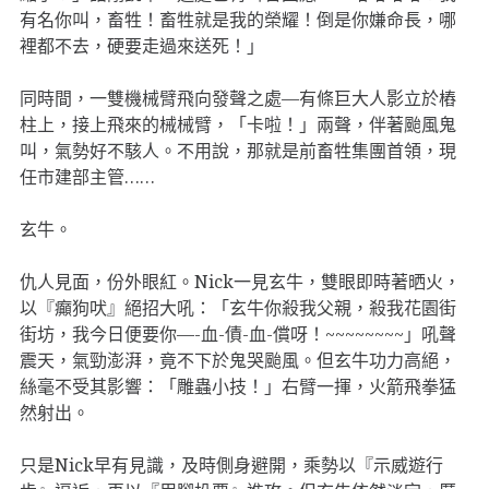
有名你叫，畜牲！畜牲就是我的榮耀！倒是你嫌命長，哪
裡都不去，硬要走過來送死！」
同時間，一雙機械臂飛向發聲之處—有條巨大人影立於樁
柱上，接上飛來的械械臂，「卡啦！」兩聲，伴著颱風鬼
叫，氣勢好不駭人。不用說，那就是前畜牲集團首領，現
任市建部主管……
玄牛。
仇人見面，份外眼紅。Nick一見玄牛，雙眼即時著晒火，
以『癲狗吠』絕招大吼：「玄牛你殺我父親，殺我花園街
街坊，我今日便要你—-血-債-血-償呀！~~~~~~~~」吼聲
震天，氣勁澎湃，竟不下於鬼哭颱風。但玄牛功力高絕，
絲毫不受其影響：「雕蟲小技！」右臂一揮，火箭飛拳猛
然射出。
只是Nick早有見識，及時側身避開，乘勢以『示威遊行