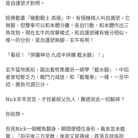
是自護號才對啊。
經典動畫『機動戰士 高達』中，有個機械人叫自護號。它
無腳，但雙拳可以和本體分離，各自行動，和本體作出三
角攻勢。現在玄牛的攻擊模式，和自護號確有幾分相似。
唯一的分別，是自護號無腳，玄牛有啊！
「看招！『併購神功 九成半併購 截水腳』！」
玄牛猛地衝前，踢出畜牲集團另一絕學『截水腳』。中招
者會短暫乏力，戰鬥力減退。和『截電拳』一樣，一旦中
招，勝負可謂已分。
Nick辛辛苦苦，才找著殺父仇人，難道就此一招輸掉？
你就想。
但見Nick一個鯉魚翻身，瞬間便穩住身形，看來並未截
電：「前中後三方受敵，後面又是邊緣，跌落去就係咁