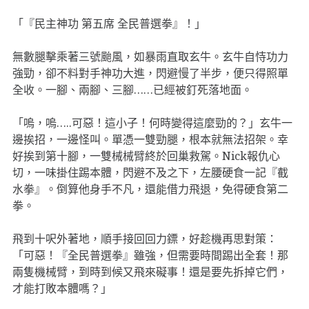
「『民主神功 第五席 全民普選拳』！」
無數腿擊乘著三號颱風，如暴雨直取玄牛。玄牛自恃功力
強勁，卻不料對手神功大進，閃避慢了半步，便只得照單
全收。一腳、兩腳、三腳……已經被釘死落地面。
「嗚，嗚…..可惡！這小子！何時變得這麼勁的？」玄牛一
邊挨招，一邊怪叫。單憑一雙勁腿，根本就無法招架。幸
好挨到第十腳，一雙械械臂終於回巢救駕。Nick報仇心
切，一味掛住踢本體，閃避不及之下，左腰硬食一記『截
水拳』。倒算他身手不凡，還能借力飛退，免得硬食第二
拳。
飛到十呎外著地，順手接回回力鏢，好趁機再思對策：
「可惡！『全民普選拳』雖強，但需要時間踢出全套！那
兩隻機械臂，到時到候又飛來礙事！還是要先拆掉它們，
才能打敗本體嗎？」