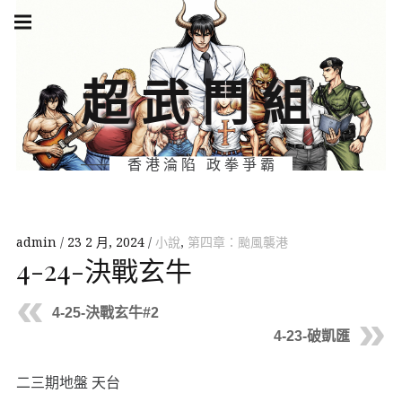
Skip
Main
navigation
to
Menu
content
超武鬥組
香港淪陷 政拳爭霸
admin
23 2 月, 2024
小說
,
第四章：颱風襲港
4-24-決戰玄牛
4-25-決戰玄牛#2
4-23-破凱匯
二三期地盤 天台