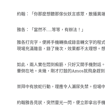
約翰：「你那麼想聽那傢伙妖言惑眾，散播異
雅各：「當然不…..等等，有辦法！」
雅各打完字，便將手機轉換成錄音轉文字的程式
現場充滿雜音，錄了幾次，效果都不太理想。
如此，兩人實在悶到痴筋，只好又開手機對話
暈倒在地。未幾，剛才打鼓的Amos就飛身趕
崇拜中有放蛇行動，理應令人瀨尿失禁。但場
約翰雅各見狀，突然靈光一閃，便立即拿出手