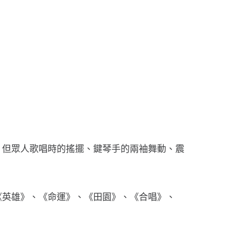
，但眾人歌唱時的搖擺、鍵琴手的兩袖舞動、震
《英雄》、《命運》、《田園》、《合唱》、