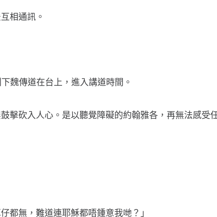
法互相通訊。
剩下魏傳道在台上，進入講道時間。
無鼓擊砍入人心。是以聽覺障礙的約翰雅各，再無法感受
耳仔都無，難道連耶穌都唔鍾意我哋？」