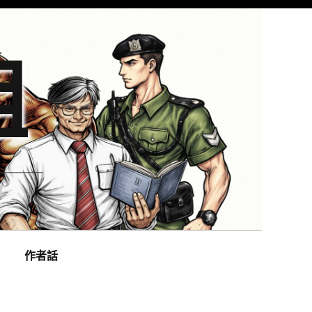
組
作者話