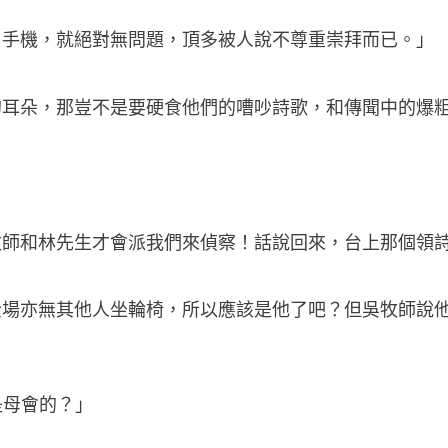
用手機，就絕對無問題，頂多被人說不尊重崇拜而已。」
的耳朵，那豈不是要硬食他們的嘈吵詩歌，和傳聞中的爆
」
師和林先生才會派我們來偵察！話說回來，台上那個領詩
全場亦無其他人坐輪椅，所以應該是他了吧？但吳牧師說
是母會的？」