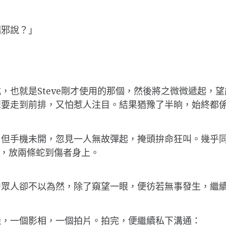
端邪說？」
，也就是Steve剛才使用的那個，然後將之微微遞起，
想要走到前排，又怕惹人注目。結果猶豫了半晌，始終都
。但手機未開，忽見一人無故彈起，掩頭拚命狂叫。幾乎
到，放兩條蛇到傷者身上。
中眾人卻不以為然，除了窺望一眼，便彷若無事發生，繼
機，一個影相，一個拍片。拍完，便繼續私下溝通：