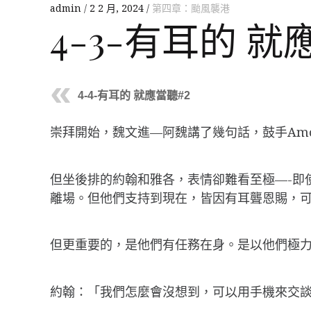
admin
2 2 月, 2024
第四章：颱風襲港
4-3-有耳的 就
4-4-有耳的 就應當聽#2
崇拜開始，魏文進—阿魏講了幾句話，鼓手Am
但坐後排的約翰和雅各，表情卻難看至極—-即
離場。但他們支持到現在，皆因有耳聾恩賜，
但更重要的，是他們有任務在身。是以他們極
約翰：「我們怎麼會沒想到，可以用手機來交