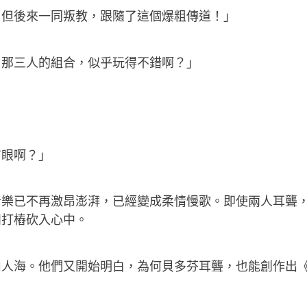
，但後來一同叛教，跟隨了這個爆粗傳道！」
，那三人的組合，似乎玩得不錯啊？」
有眼啊？」
音樂已不再激昂澎湃，已經變成柔情慢歌。即使兩人耳聾
如打樁砍入心中。
山人海。他們又開始明白，為何貝多芬耳聾，也能創作出