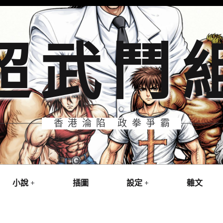
超武鬥
香港淪陷 政拳爭霸
小說
插圖
設定
雜文