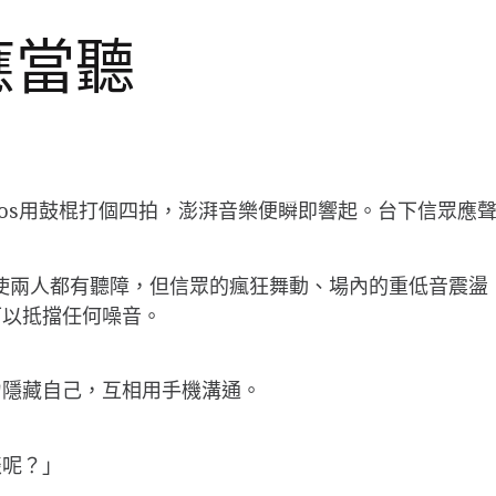
應當聽
os用鼓棍打個四拍，澎湃音樂便瞬即響起。台下信眾應
使兩人都有聽障，但信眾的瘋狂舞動、場內的重低音震盪
可以抵擋任何噪音。
力隱藏自己，互相用手機溝通。
談呢？」