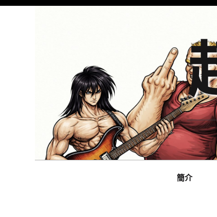
Skip
to
content
Main
navigation
簡介