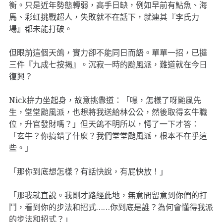
衡。只是近年勢態轉弱，高手日缺，例如早前有鮎魚、海
馬、彩虹挑戰超人，失敗就不在話下，就連其『李氏力
場』都未能打破。
但眼前這個天鴿，實力卻不能同日而語。單單一招，已撻
三件『九成七按揭』。沉寂一時的颱風派，難道就在今日
復興？
Nick拚力坐起身，故意挑釁道：「嘿，怎樣了呀颱風先
生，堂堂颱風派，也想將我送給林公公，然後取得玄牛職
位，升官發財嗎？」但天鴿不明所以，愕了一下才答：
「玄牛？你搞錯了什麼？我們堂堂颱風派，根本不在乎這
些。」
「那你到底想怎樣？有話快說，有屁快放！」
「那我就直說。我剛才路經此地，無意間留意到你們的打
鬥，看到你的步法和招式……你到底是誰？為何會懂得我派
的步法和招式？」