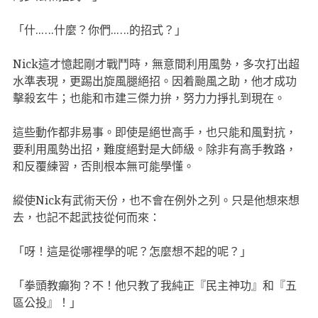
「什..….什麼？你們..….的招式？」
Nick這才憶起剛才戰鬥時，無意間利用風勢，多次打出超
水準表現，更踢出旋風腿絕招。因着颱風之助，他才成功
擊殺玄牛；也能和市建三傑力拚，努力力掙扎到現在。
這些動作都非易事。即使是絕世高手，也只能和風對抗，
要利用風勢出招，難度絕對是大師級。除非有高手教路，
和反覆練習，否則根本無可能學懂。
縱使Nick有武術天份，也不會在例外之列。只是他想來想
去，也記不起武技從何而來：
「呀！這是從哪裡學的呢？怎麼想不起的呢？」
「拳頭教癲狗？不！他只教了我純正『民主神功』和『五
區公投』！」