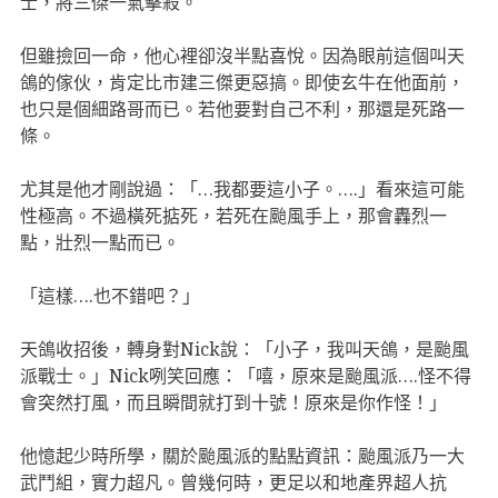
士，將三傑一氣擊殺。
但雖撿回一命，他心裡卻沒半點喜悅。因為眼前這個叫天
鴿的傢伙，肯定比市建三傑更惡搞。即使玄牛在他面前，
也只是個細路哥而已。若他要對自己不利，那還是死路一
條。
尤其是他才剛說過：「…我都要這小子。….」看來這可能
性極高。不過橫死掂死，若死在颱風手上，那會轟烈一
點，壯烈一點而已。
「這樣….也不錯吧？」
天鴿收招後，轉身對Nick說：「小子，我叫天鴿，是颱風
派戰士。」Nick咧笑回應：「嘻，原來是颱風派….怪不得
會突然打風，而且瞬間就打到十號！原來是你作怪！」
他憶起少時所學，關於颱風派的點點資訊：颱風派乃一大
武鬥組，實力超凡。曾幾何時，更足以和地產界超人抗