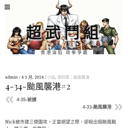
Skip
Main
navigation
to
Menu
content
超武鬥組
香港淪陷 政拳爭霸
admin
4 3 月, 2024
小說
,
第四章：颱風襲港
4-34-颱風襲港#2
4-35-被擄
4-33-颱風襲港
Nick被市建三傑圍攻，正當絕望之際，卻殺出個颱風戰