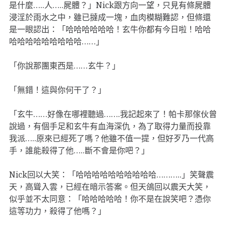
是什麼…..人…..屍體？」Nick跟方向一望，只見有條屍體
浸淫於雨水之中，雖已撻成一塊，血肉模糊難認，但條還
是一眼認出：「哈哈哈哈哈哈！玄牛你都有今日啦！哈哈
哈哈哈哈哈哈哈哈哈……」
「你說那團東西是……玄牛？」
「無錯！這與你何干了？」
「玄牛……好像在哪裡聽過…….我記起來了！帕卡那傢伙曾
說過，有個手足和玄牛有血海深仇，為了取得力量而投靠
我派…..原來已經死了嗎？他雖不值一提，但好歹乃一代高
手，誰能殺得了他…..斷不會是你吧？」
Nick回以大笑：「哈哈哈哈哈哈哈哈哈哈………..」笑聲震
天，高聳入雲，已經在暗示答案。但天鴿回以震天大笑，
似乎並不太同意：「哈哈哈哈哈！你不是在說笑吧？憑你
這等功力，殺得了他嗎？」