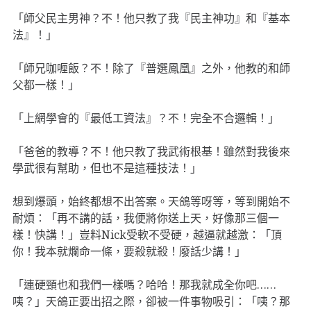
「師父民主男神？不！他只教了我『民主神功』和『基本
法』！」
「師兄咖喱飯？不！除了『普選鳳凰』之外，他教的和師
父都一樣！」
「上網學會的『最低工資法』？不！完全不合邏輯！」
「爸爸的教導？不！他只教了我武術根基！雖然對我後來
學武很有幫助，但也不是這種技法！」
想到爆頭，始終都想不出答案。天鴿等呀等，等到開始不
耐煩：「再不講的話，我便將你送上天，好像那三個一
樣！快講！」豈料Nick受軟不受硬，越逼就越激：「頂
你！我本就爛命一條，要殺就殺！廢話少講！」
「連硬頸也和我們一樣嗎？哈哈！那我就成全你吧……
咦？」天鴿正要出招之際，卻被一件事物吸引：「咦？那