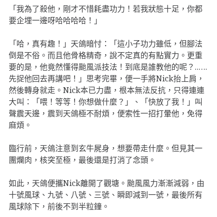
「我為了殺他，剛才不惜耗盡功力！若我狀態十足，你都
要企埋一邊呀哈哈哈哈！」
「哈，真有趣！」天鴿暗忖：「這小子功力雖低，但腳法
倒是不俗。而且他骨格精奇，說不定真的有點實力。更重
要的是，他竟然懂得颱風派技法！到底是誰教他的呢？..….
先捉他回去再講吧！」思考完畢，便一手將Nick抬上肩，
然後轉身就走。Nick本已力盡，根本無法反抗，只得連連
大叫：「喂！等等！你想做什麼？」、「快放了我！」叫
聲震天邊，震到天鴿極不耐煩，便索性一招打暈他，免得
麻煩。
臨行前，天鴿注意到玄牛屍身，想要帶走什麼。但見其一
團爛肉，核突至極，最後還是打消了念頭。
如此，天鴿便攜Nick離開了觀塘。颱風風力漸漸減弱，由
十號風球、九號、八號、三號、瞬即減到一號，最後所有
風球除下，前後不到半粒鐘。