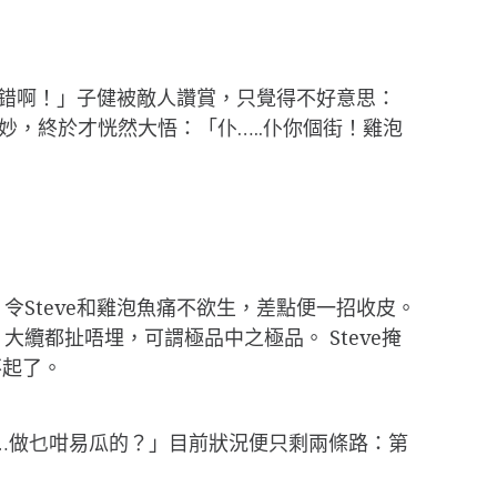
不錯啊！」子健被敵人讚賞，只覺得不好意思：
妙，終於才恍然大悟：「仆…..仆你個街！雞泡
Steve和雞泡魚痛不欲生，差點便一招收皮。
纜都扯唔埋，可謂極品中之極品。 Steve掩
不起了。
……做乜咁易瓜的？」目前狀況便只剩兩條路：第