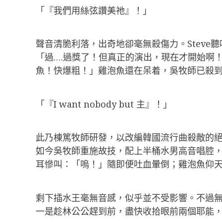
「『我們用絲弦讚美祂』！」
聲音清脆利落，出奇地卻毫無殺傷力。Stev
「過….過獎了！但真正的演出，現在才開始啊！
魚！快爆粗！」雞泡魚還在呆着，吳牧師已殺
「『I want nobody but 主』！」
此乃棟篤牧師研發，以改編韓國流行曲殺敵的絕
如今吳牧師重施故技，配上半桶水男高音唱腔，
耳慘叫：「嗚！」隨即便吐血暈倒；雞泡魚仰天長
剩下插水王毫無音感，似乎並不受影響。不過無端
一是趁林公公趕到前，盡快收拾眼前兩個耶能，