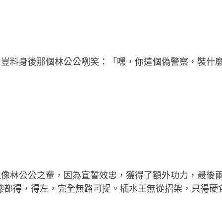
。豈料身後那個林公公咧笑：「嘿，你這個偽警察，裝什
但像林公公之輩，因為宣誓效忠，獲得了額外功力，最後
嚟都得，得左，完全無路可捉。插水王無從招架，只得硬