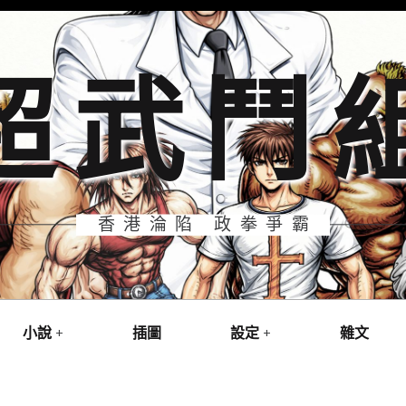
超武鬥
香港淪陷 政拳爭霸
小說
插圖
設定
雜文