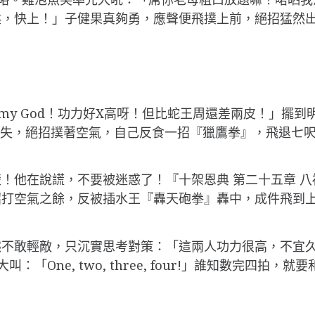
健，快上！」子健果真夠勇，應聲便飛撲上前，絕招猛然
my God！功力好X高呀！但比蛇王周還差兩皮！」擺
頭盡失，絕招撲著空氣，自己反食一招『獵鷹拳』，飛退七
！他在說謊，不要被迷惑了！『十架恩典 第二十五章 
招打空氣之餘，反被插水王『轟天砲拳』轟中，成件飛到
不敢輕敵，只沉實思考對策：「這兩人功力很高，不宜久拚
：「One, two, three, four!」誰知數完四拍