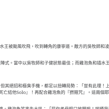
魚和插水王被颱風吹飛，吹到轉角的康寧道。敵方的吳牧師和
整陣式。當中以吳牧師和子健狀態最佳；而雞泡魚和插水
平平，但其絕招和極臭手機，都足以扭轉局勢：「豈有此理
死亡結他Solo』！再配合雞泡魚的『撚箍咒』。這兩個
定戰略。雞泡魚笑率先大吼：「屌你老母粗口放題嘛！啱晒