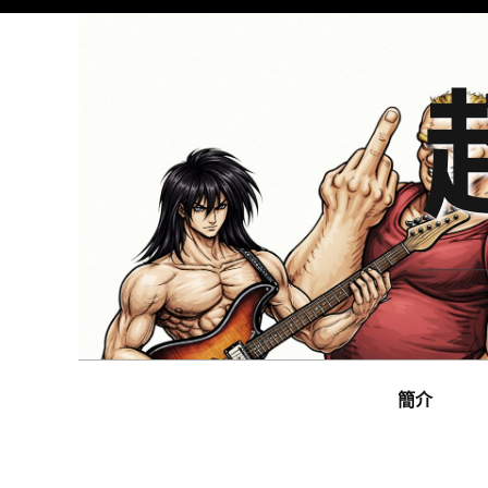
Skip
to
content
Main
navigation
簡介