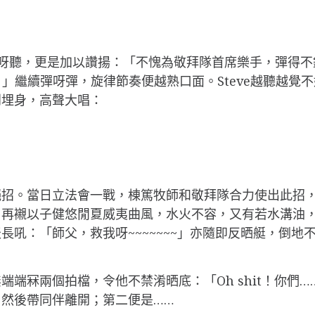
e聽呀聽，更是加以讚揚：「不愧為敬拜隊首席樂手，彈得
」繼續彈呀彈，旋律節奏便越熟口面。Steve越聽越覺不
到埋身，高聲大唱：
招。當日立法會一戰，棟篤牧師和敬拜隊合力使出此招，令
再襯以子健悠閒夏威夷曲風，水火不容，又有若水溝油，大
吼：「師父，救我呀~~~~~~~」亦隨即反晒艇，倒地
端冧兩個拍檔，令他不禁淆晒底：「Oh shit！你們
然後帶同伴離開；第二便是……