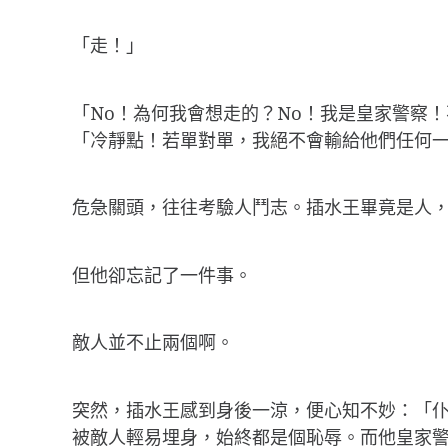
「走！」
「No！為何我會想走的？No！我是皇家警察
「冷靜點！若單對單，我絕不會輸給他們任何
危急關頭，往往考驗人鬥志。插水王畢竟是人
但他卻忘記了一件事。
敵人並不止兩個啊。
突然，插水王感到身後一涼，便心知不妙：「仆
被敵人輕易埋身，始終都是個恥辱。而他皇家