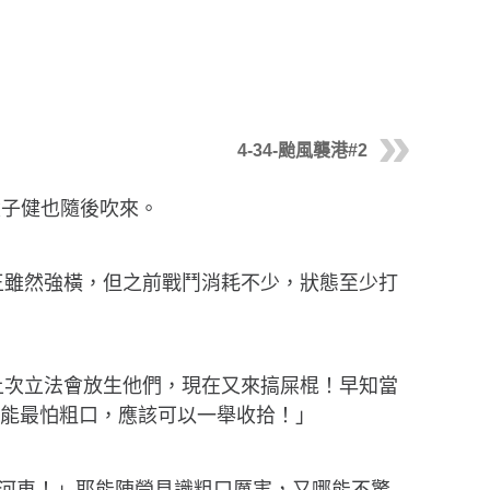
4-34-颱風襲港#2
凌子健也隨後吹來。
王雖然強橫，但之前戰鬥消耗不少，狀態至少打
！上次立法會放生他們，現在又來搞屎棍！早知當
耶能最怕粗口，應該可以一舉收拾！」
我河車！」耶能陣營見識粗口厲害，又哪能不驚