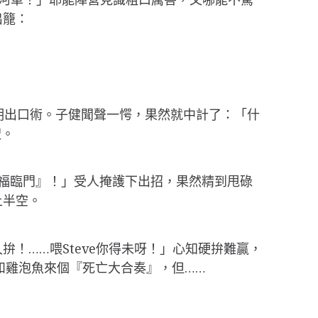
出籠：
到明出口術。子健聞聲一愕，果然就中計了：「什
呎。
八福臨門』！」受人掩護下出招，果然精到甩碌
上半空。
！……喂Steve你得未呀！」心知硬拚難贏，
，就要和雞泡魚來個『死亡大合奏』，但……