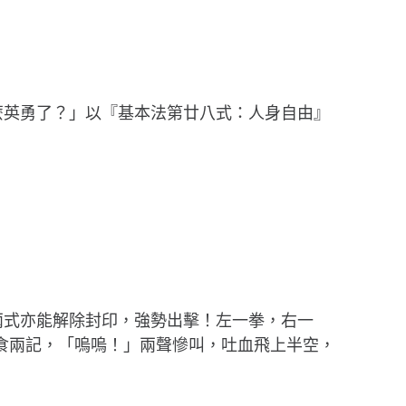
麼英勇了？」以『基本法第廿八式：人身自由』
兩式亦能解除封印，強勢出擊！左一拳，右一
食兩記，「嗚嗚！」兩聲慘叫，吐血飛上半空，