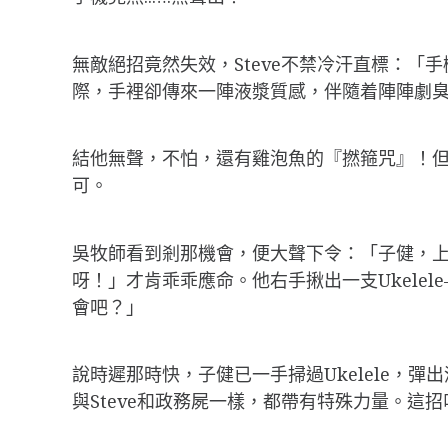
無敵絕招竟然失效，Steve不禁冷汗直標：「手機
際，手裡卻傳來一陣液漿質感，伴隨着陣陣劇臭
結他無聲，不怕，還有雞泡魚的『撚箍咒』！
可。
吳牧師看到剎那機會，便大聲下令：「子健，上
呀！」才肯乖乖應命。他右手揪出一支Ukelel
會吧？」
說時遲那時快，子健已一手掃過Ukelele，
與Steve和政務屍一樣，都帶有特殊力量。這招