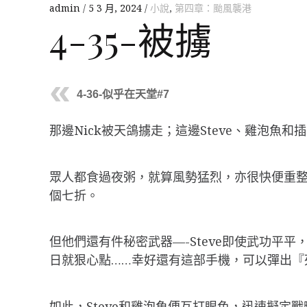
admin
5 3 月, 2024
小說
,
第四章：颱風襲港
4-35-被擄
4-36-似乎在天堂#7
那邊Nick被天鴿擄走；這邊Steve、雞泡
眾人都食過夜粥，就算風勢猛烈，亦很快便重
個七折。
但他們還有件秘密武器—-Steve即使武功
日就狠心點……幸好還有這部手機，可以彈出『
如此，Steve和雞泡魚便互打眼色，迅速擬