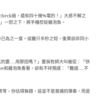
 check過，還有四十幾%電的！」大惑不解之
？」一怒之下，將手機怒掟雞泡魚。
作已為之一窒。這雖只半秒之短，後果卻非同小
的要…..用那招嗎？」要吳牧師大叫催促：「快
ve和雞泡魚看著，卻有不祥預感：「難道…..不
…等等，你估得無錯，這並不是普通的彈奏，而是