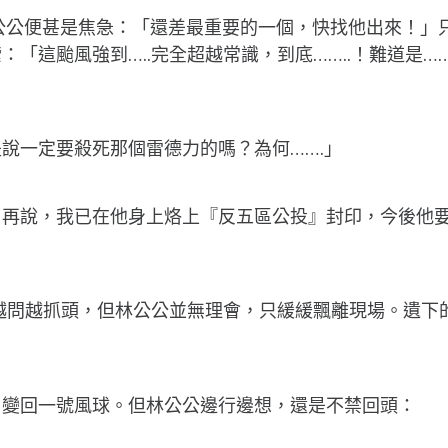
林公公便甚是焦急：「還差最重要的一個，快找他出來！」
「這颱風強到…..完全超越常識，到底……..！難道是
說一定要殺死那個雷德力的嗎？為何…….」
。再說，我已在他身上烙上『反五區公投』封印，今後他
師越問越抓頭，但林公公並無理會，只緩緩飄離現場。遺
，變回一號風球。但林公公邊行邊想，還是不禁回頭：